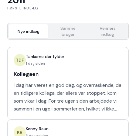
2011
FØRSTE INDLÆG
Samme
Venners
Nye indlæg
bruger
indlæg
Tankerne der fylder
TDF
1 dag siden
Kollegaen
I dag har været en god dag, og overraskende, da
en tidligere kollega, der ellers var stoppet, kom
som vikar i dag. For tre uger siden arbejdede vi
sammen i en uge i sommerferien, hvilket vi ikke
havd
Kenny Raun
KR
3 dage siden