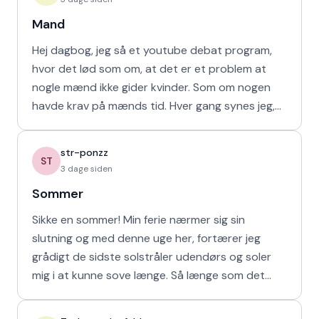
Mand
Hej dagbog, jeg så et youtube debat program,
hvor det lød som om, at det er et problem at
nogle mænd ikke gider kvinder. Som om nogen
havde krav på mænds tid. Hver gang synes jeg,
at de bør vende den
str-ponzz
ST
3 dage siden
Sommer
Sikke en sommer! Min ferie nærmer sig sin
slutning og med denne uge her, fortærer jeg
grådigt de sidste solstråler udendørs og soler
mig i at kunne sove længe. Så længe som det
naturligvis er muligt m