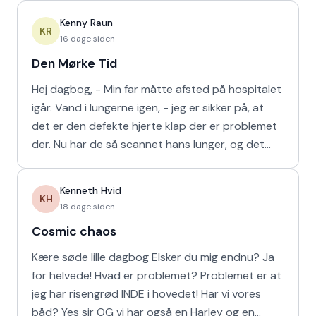
Kenny Raun
KR
16 dage siden
Den Mørke Tid
Hej dagbog, - Min far måtte afsted på hospitalet
igår. Vand i lungerne igen, - jeg er sikker på, at
det er den defekte hjerte klap der er problemet
der. Nu har de så scannet hans lunger, og det
viser
Kenneth Hvid
KH
18 dage siden
Cosmic chaos
Kære søde lille dagbog Elsker du mig endnu? Ja
for helvede! Hvad er problemet? Problemet er at
jeg har risengrød INDE i hovedet! Har vi vores
båd? Yes sir OG vi har også en Harley og en