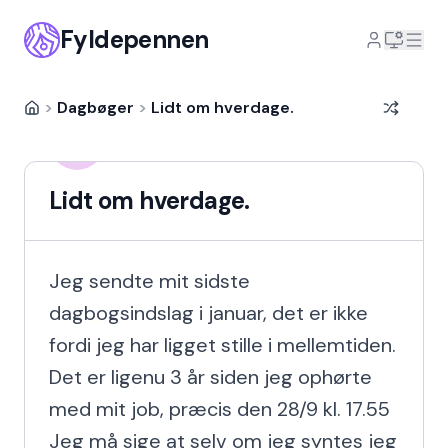
Fyldepennen
>
Dagbøger
>
Lidt om hverdage.
Hanna Fink
HF
8 år siden
Lidt om hverdage.
Jeg sendte mit sidste 
dagbogsindslag i januar, det er ikke 
fordi jeg har ligget stille i mellemtiden.

Det er ligenu 3 år siden jeg ophørte 
med mit job, præcis den 28/9 kl. 17.55

Jeg må sige at selv om jeg syntes jeg 