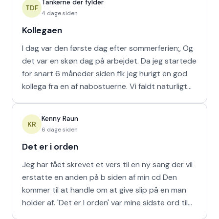
Tankerne der fylder
TDF
4 dage siden
Kollegaen
I dag var den første dag efter sommerferien;, Og
det var en skøn dag på arbejdet. Da jeg startede
for snart 6 måneder siden fik jeg hurigt en god
kollega fra en af nabostuerne. Vi faldt naturligt
hur
Kenny Raun
KR
6 dage siden
Det er i orden
Jeg har fået skrevet et vers til en ny sang der vil
erstatte en anden på b siden af min cd Den
kommer til at handle om at give slip på en man
holder af. 'Det er I orden' var mine sidste ord til
min m