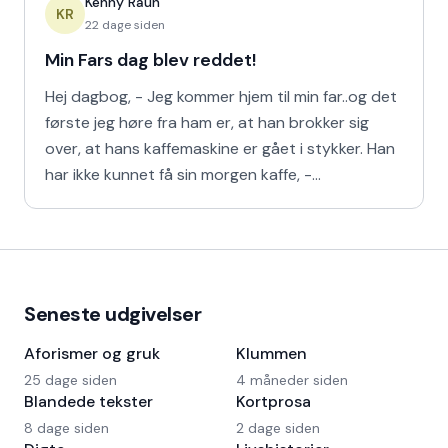
Kenny Raun
KR
22 dage siden
Min Fars dag blev reddet!
Hej dagbog, - Jeg kommer hjem til min far..og det
første jeg høre fra ham er, at han brokker sig
over, at hans kaffemaskine er gået i stykker. Han
har ikke kunnet få sin morgen kaffe, -
Kaffedrikkerne
Seneste udgivelser
Aforismer og gruk
Klummen
25 dage siden
4 måneder siden
Blandede tekster
Kortprosa
8 dage siden
2 dage siden