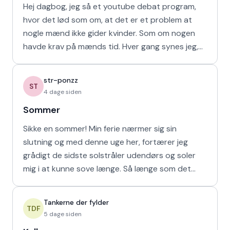
Hej dagbog, jeg så et youtube debat program,
hvor det lød som om, at det er et problem at
nogle mænd ikke gider kvinder. Som om nogen
havde krav på mænds tid. Hver gang synes jeg,
at de bør vende den
str-ponzz
ST
4 dage siden
Sommer
Sikke en sommer! Min ferie nærmer sig sin
slutning og med denne uge her, fortærer jeg
grådigt de sidste solstråler udendørs og soler
mig i at kunne sove længe. Så længe som det
naturligvis er muligt m
Tankerne der fylder
TDF
5 dage siden