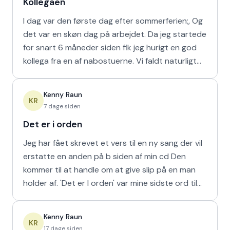
Kollegaen
I dag var den første dag efter sommerferien;, Og
det var en skøn dag på arbejdet. Da jeg startede
for snart 6 måneder siden fik jeg hurigt en god
kollega fra en af nabostuerne. Vi faldt naturligt
hur
Kenny Raun
KR
7 dage siden
Det er i orden
Jeg har fået skrevet et vers til en ny sang der vil
erstatte en anden på b siden af min cd Den
kommer til at handle om at give slip på en man
holder af. 'Det er I orden' var mine sidste ord til
min m
Kenny Raun
KR
17 dage siden