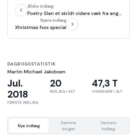
Ældre indlæg
Poetry Slan et skridt videre væk fra angst
Nyere indlæg
Xhristmas fxxx special
DAGBOGSSTATISTIK
Martin Michael Jakobsen
Jul.
20
47,3 T
2018
INDLÆG I ALT
VISNINGER I ALT
FØRSTE INDLÆG
Samme
Venners
Nye indlæg
bruger
indlæg