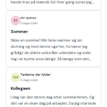
havde krav på mænds tid. Hver gang synes jeg,
at de bør vende den
str-ponzz
ST
3 dage siden
Sommer
Sikke en sommer! Min ferie nærmer sig sin
slutning og med denne uge her, fortærer jeg
grådigt de sidste solstråler udendørs og soler
mig i at kunne sove længe. Så længe som det
naturligvis er muligt m
Tankerne der fylder
TDF
4 dage siden
Kollegaen
I dag var den første dag efter sommerferien;, Og
det var en skøn dag på arbejdet. Da jeg startede