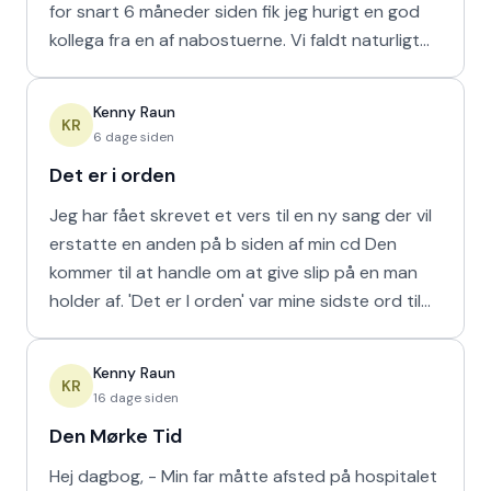
for snart 6 måneder siden fik jeg hurigt en god
kollega fra en af nabostuerne. Vi faldt naturligt
hur
Kenny Raun
KR
6 dage siden
Det er i orden
Jeg har fået skrevet et vers til en ny sang der vil
erstatte en anden på b siden af min cd Den
kommer til at handle om at give slip på en man
holder af. 'Det er I orden' var mine sidste ord til
min m
Kenny Raun
KR
16 dage siden
Den Mørke Tid
Hej dagbog, - Min far måtte afsted på hospitalet