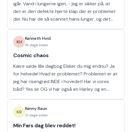
igår. Vand i lungerne igen, - jeg er sikker på, at
det er den defekte hjerte klap der er problemet
der. Nu har de så scannet hans lunger, og det
viser
Kenneth Hvid
KH
18 dage siden
Cosmic chaos
Kære søde lille dagbog Elsker du mig endnu? Ja
for helvede! Hvad er problemet? Problemet er at
jeg har risengrød INDE i hovedet! Har vi vores
båd? Yes sir OG vi har også en Harley og en
Ferrari!
Kenny Raun
KR
21 dage siden
Min Fars dag blev reddet!