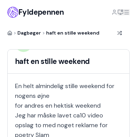
Fyldepennen
>
Dagbøger
>
haft en stille weekend
Martin Michael Jakobsen
MMJ
6 år siden
haft en stille weekend
En helt almindelig stille weekend for 
nogens øjne

for andres en hektisk weekend

Jeg har måske lavet ca10 video 
opslag to med noget reklame for 
poetry Slam
