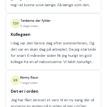
mig i at kunne sove længe. Så længe som det
naturligvis er muligt m
Tankerne der fylder
TDF
5 dage siden
Kollegaen
I dag var den første dag efter sommerferien;, Og
det var en skøn dag på arbejdet. Da jeg startede
for snart 6 måneder siden fik jeg hurigt en god
kollega fra en af nabostuerne. Vi faldt naturligt
hur
Kenny Raun
KR
7 dage siden
Det er i orden
Jeg har fået skrevet et vers til en ny sang der vil
erstatte en anden på b siden af min cd Den