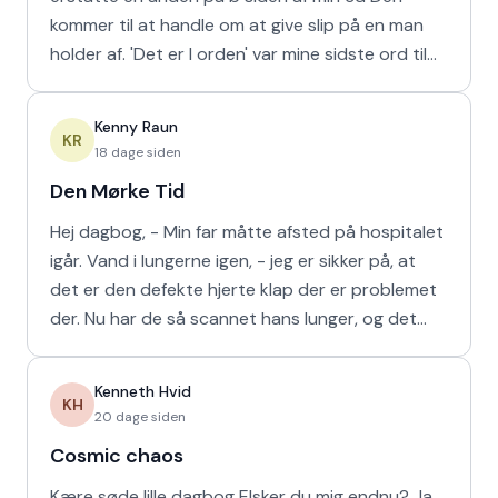
kommer til at handle om at give slip på en man
holder af. 'Det er I orden' var mine sidste ord til
min m
Kenny Raun
KR
18 dage siden
Den Mørke Tid
Hej dagbog, - Min far måtte afsted på hospitalet
igår. Vand i lungerne igen, - jeg er sikker på, at
det er den defekte hjerte klap der er problemet
der. Nu har de så scannet hans lunger, og det
viser
Kenneth Hvid
KH
20 dage siden
Cosmic chaos
Kære søde lille dagbog Elsker du mig endnu? Ja