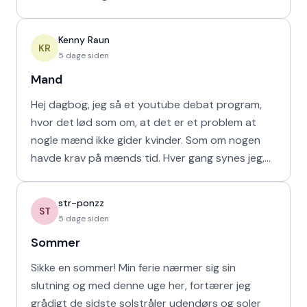
havd
Kenny Raun
KR
5 dage siden
Mand
Hej dagbog, jeg så et youtube debat program,
hvor det lød som om, at det er et problem at
nogle mænd ikke gider kvinder. Som om nogen
havde krav på mænds tid. Hver gang synes jeg,
at de bør vende den
str-ponzz
ST
5 dage siden
Sommer
Sikke en sommer! Min ferie nærmer sig sin
slutning og med denne uge her, fortærer jeg
grådigt de sidste solstråler udendørs og soler