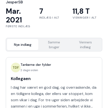
JesperSB
Mar.
7
11,8 T
2021
INDLÆG I ALT
VISNINGER I ALT
FØRSTE INDLÆG
Samme
Venners
Nye indlæg
bruger
indlæg
Tankerne der fylder
TDF
2 dage siden
Kollegaen
I dag har været en god dag, og overraskende, da
en tidligere kollega, der ellers var stoppet, kom
som vikar i dag. For tre uger siden arbejdede vi
sammen i en uge i sommerferien, hvilket vi ikke