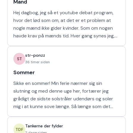
Mand
Hej dagbog, jeg så et youtube debat program,
hvor det lød som om, at det er et problem at
nogle mænd ikke gider kvinder. Som om nogen
havde krav på mænds tid. Hver gang synes jeg,
at de bør vende den
str-ponzz
ST
36 timer siden
Sommer
Sikke en sommer! Min ferie nærmer sig sin
slutning og med denne uge her, fortærer jeg
grådigt de sidste solstråler udendørs og soler
mig i at kunne sove længe. Så længe som det
naturligvis er muligt m
Tankerne der fylder
TDF
2 dage siden