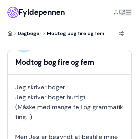
Fyldepennen
>
Dagbøger
>
Modtog bog fire og fem
JesperSB
JE
5 år siden
Modtog bog fire og fem
Jeg skriver bøger.

Jeg skriver bøger hurtigt.

(Måske med mange fejl og grammatik 
ting...)

Men Jeg er begyndt at bestille mine 