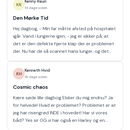
Kenny Raun
KR
14 dage siden
Den Mørke Tid
Hej dagbog, - Min far måtte afsted på hospitalet
igår. Vand i lungerne igen, - jeg er sikker på, at
det er den defekte hjerte klap der er problemet
der. Nu har de så scannet hans lunger, og det
viser
Kenneth Hvid
KH
16 dage siden
Cosmic chaos
Kære søde lille dagbog Elsker du mig endnu? Ja
for helvede! Hvad er problemet? Problemet er at
jeg har risengrød INDE i hovedet! Har vi vores
båd? Yes sir OG vi har også en Harley og en
Ferrari!