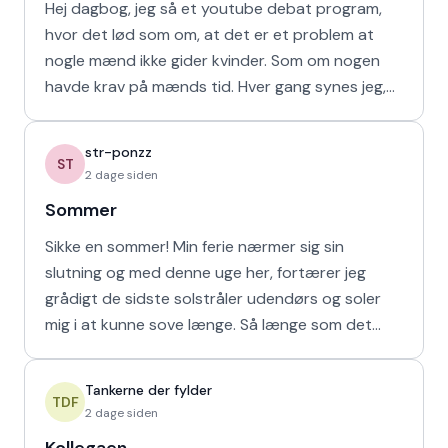
Hej dagbog, jeg så et youtube debat program,
hvor det lød som om, at det er et problem at
nogle mænd ikke gider kvinder. Som om nogen
havde krav på mænds tid. Hver gang synes jeg,
at de bør vende den
str-ponzz
ST
2 dage siden
Sommer
Sikke en sommer! Min ferie nærmer sig sin
slutning og med denne uge her, fortærer jeg
grådigt de sidste solstråler udendørs og soler
mig i at kunne sove længe. Så længe som det
naturligvis er muligt m
Tankerne der fylder
TDF
2 dage siden