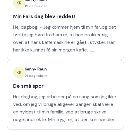
KR
19 dage siden
Min Fars dag blev reddet!
Hej dagbog, - Jeg kommer hjem til min far..og det
første jeg høre fra ham er, at han brokker sig
over, at hans kaffemaskine er gået i stykker. Han
har ikke kunnet få sin morgen kaffe, -
Kaffedrikkerne
Kenny Raun
KR
21 dage siden
De små spor
Hej dagbog, jeg arbejder på en sang som jeg ikke
ved, om jeg vil bruge alligevel. Sangen skal være
en hyldest til min familie, ved at bruge skrive
noget indirekte. Min frygt er, at den kun handler
om