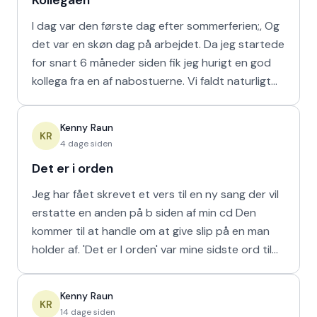
Kollegaen
I dag var den første dag efter sommerferien;, Og
det var en skøn dag på arbejdet. Da jeg startede
for snart 6 måneder siden fik jeg hurigt en god
kollega fra en af nabostuerne. Vi faldt naturligt
hur
Kenny Raun
KR
4 dage siden
Det er i orden
Jeg har fået skrevet et vers til en ny sang der vil
erstatte en anden på b siden af min cd Den
kommer til at handle om at give slip på en man
holder af. 'Det er I orden' var mine sidste ord til
min m
Kenny Raun
KR
14 dage siden