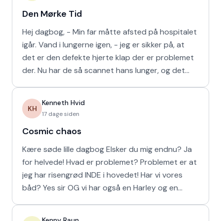
Den Mørke Tid
Hej dagbog, - Min far måtte afsted på hospitalet
igår. Vand i lungerne igen, - jeg er sikker på, at
det er den defekte hjerte klap der er problemet
der. Nu har de så scannet hans lunger, og det
viser
Kenneth Hvid
KH
17 dage siden
Cosmic chaos
Kære søde lille dagbog Elsker du mig endnu? Ja
for helvede! Hvad er problemet? Problemet er at
jeg har risengrød INDE i hovedet! Har vi vores
båd? Yes sir OG vi har også en Harley og en
Ferrari!
Kenny Raun