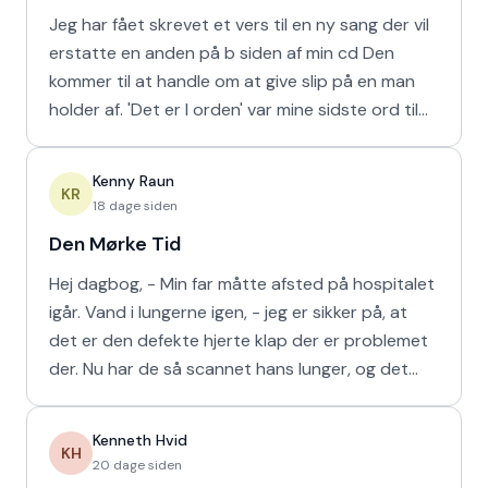
Jeg har fået skrevet et vers til en ny sang der vil
erstatte en anden på b siden af min cd Den
kommer til at handle om at give slip på en man
holder af. 'Det er I orden' var mine sidste ord til
min m
Kenny Raun
KR
18 dage siden
Den Mørke Tid
Hej dagbog, - Min far måtte afsted på hospitalet
igår. Vand i lungerne igen, - jeg er sikker på, at
det er den defekte hjerte klap der er problemet
der. Nu har de så scannet hans lunger, og det
viser
Kenneth Hvid
KH
20 dage siden