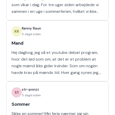
som vikar i dag. For tre uger siden arbejdede vi
sammen i en uge i sommerferien, hvilket vi ikke
havd
Kenny Raun
KR
5 dage siden
Mand
Hej dagbog, jeg så et youtube debat program,
hvor det lød som om, at det er et problem at
nogle mænd ikke gider kvinder. Som om nogen
havde krav på mænds tid. Hver gang synes jeg,
at de bør vende den
str-ponzz
ST
5 dage siden
Sommer
Sikke en sommer! Min ferie nærmer sig sin