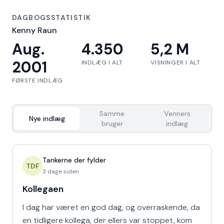
DAGBOGSSTATISTIK
Kenny Raun
Aug.
4.350
5,2 M
2001
INDLÆG I ALT
VISNINGER I ALT
FØRSTE INDLÆG
Samme
Venners
Nye indlæg
bruger
indlæg
Tankerne der fylder
TDF
3 dage siden
Kollegaen
I dag har været en god dag, og overraskende, da
en tidligere kollega, der ellers var stoppet, kom