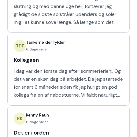
slutning og med denne uge her, fortærer jeg
grådigt de sidste solstråler udendørs og soler
mig i at kunne sove længe. Så længe som det
naturligvis er muligt m
Tankerne der fylder
TDF
6 dage siden
Kollegaen
I dag var den første dag efter sommerferien;, Og
det var en skøn dag på arbejdet. Da jeg startede
for snart 6 måneder siden fik jeg hurigt en god
kollega fra en af nabostuerne. Vi faldt naturligt
hur
Kenny Raun
KR
8 dage siden
Det er i orden