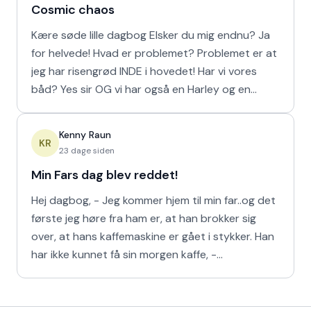
Cosmic chaos
Kære søde lille dagbog Elsker du mig endnu? Ja
for helvede! Hvad er problemet? Problemet er at
jeg har risengrød INDE i hovedet! Har vi vores
båd? Yes sir OG vi har også en Harley og en
Ferrari!
Kenny Raun
KR
23 dage siden
Min Fars dag blev reddet!
Hej dagbog, - Jeg kommer hjem til min far..og det
første jeg høre fra ham er, at han brokker sig
over, at hans kaffemaskine er gået i stykker. Han
har ikke kunnet få sin morgen kaffe, -
Kaffedrikkerne