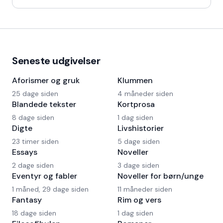
Kaffedrikkerne
Seneste udgivelser
Aforismer og gruk
Klummen
25 dage siden
4 måneder siden
Blandede tekster
Kortprosa
8 dage siden
1 dag siden
Digte
Livshistorier
23 timer siden
5 dage siden
Essays
Noveller
2 dage siden
3 dage siden
Eventyr og fabler
Noveller for børn/unge
1 måned, 29 dage siden
11 måneder siden
Fantasy
Rim og vers
18 dage siden
1 dag siden