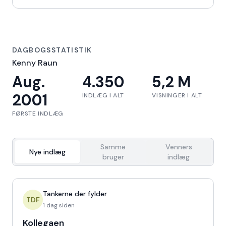
DAGBOGSSTATISTIK
Kenny Raun
Aug.
4.350
5,2 M
2001
INDLÆG I ALT
VISNINGER I ALT
FØRSTE INDLÆG
Samme
Venners
Nye indlæg
bruger
indlæg
Tankerne der fylder
TDF
1 dag siden
Kollegaen