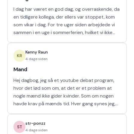
I dag har været en god dag, og overraskende, da
en tidligere kollega, der ellers var stoppet, kom
som vikar i dag. For tre uger siden arbejdede vi
sammen i en uge i sommerferien, hvilket vi ikke
havd
Kenny Raun
KR
4 dage siden
Mand
Hej dagbog, jeg så et youtube debat program,
hvor det lød som om, at det er et problem at
nogle mænd ikke gider kvinder. Som om nogen
havde krav på mænds tid. Hver gang synes jeg,
at de bør vende den
str-ponzz
ST
4 dage siden