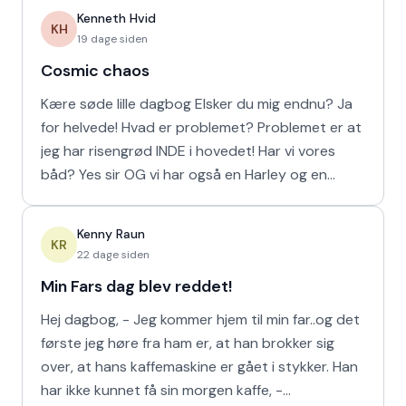
Kenneth Hvid
KH
19 dage siden
Cosmic chaos
Kære søde lille dagbog Elsker du mig endnu? Ja
for helvede! Hvad er problemet? Problemet er at
jeg har risengrød INDE i hovedet! Har vi vores
båd? Yes sir OG vi har også en Harley og en
Ferrari!
Kenny Raun
KR
22 dage siden
Min Fars dag blev reddet!
Hej dagbog, - Jeg kommer hjem til min far..og det
første jeg høre fra ham er, at han brokker sig
over, at hans kaffemaskine er gået i stykker. Han
har ikke kunnet få sin morgen kaffe, -