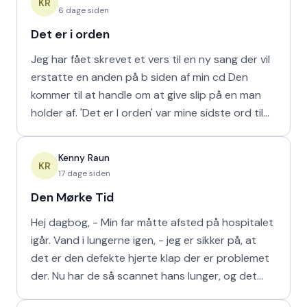
KR
6 dage siden
Det er i orden
Jeg har fået skrevet et vers til en ny sang der vil
erstatte en anden på b siden af min cd Den
kommer til at handle om at give slip på en man
holder af. 'Det er I orden' var mine sidste ord til
min m
Kenny Raun
KR
17 dage siden
Den Mørke Tid
Hej dagbog, - Min far måtte afsted på hospitalet
igår. Vand i lungerne igen, - jeg er sikker på, at
det er den defekte hjerte klap der er problemet
der. Nu har de så scannet hans lunger, og det
viser