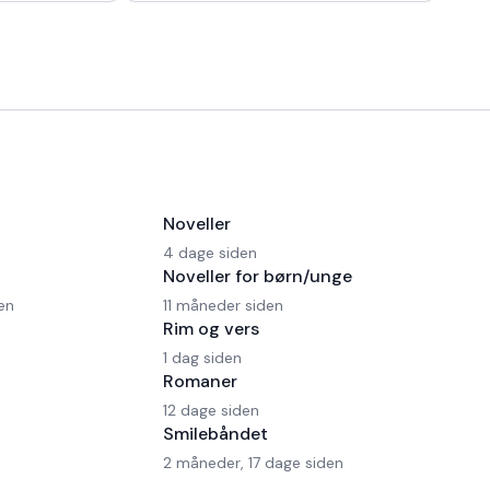
 en Ferrari!
morgen kaffe, - Kaffedrikkerne
Noveller
4 dage siden
Noveller for børn/unge
en
11 måneder siden
Rim og vers
1 dag siden
Romaner
12 dage siden
Smilebåndet
2 måneder, 17 dage siden