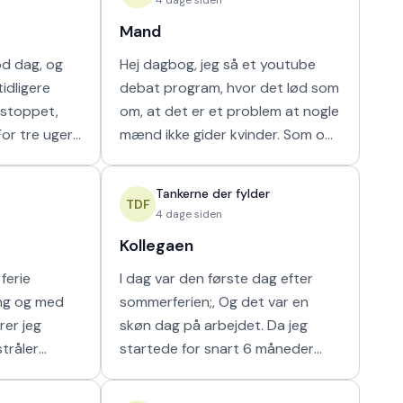
Mand
od dag, og
Hej dagbog, jeg så et youtube
idligere
debat program, hvor det lød som
r stoppet,
om, at det er et problem at nogle
mænd ikke gider kvinder. Som om
ammen i en
nogen havde krav på mænds tid.
ilket vi ikke
Hver gang synes jeg, at de bør
Tankerne der fylder
vende den
TDF
4 dage siden
Kollegaen
ferie
I dag var den første dag efter
ing og med
sommerferien;, Og det var en
rer jeg
skøn dag på arbejdet. Da jeg
stråler
startede for snart 6 måneder
g i at kunne
siden fik jeg hurigt en god kollega
e som det
fra en af nabostuerne. Vi faldt