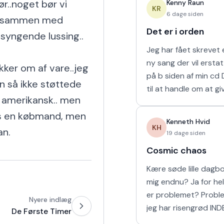
r..noget bør vi 
Kenny Raun
naturligvis er muligt 
KR
6 dage siden
or sammen med 
Det er i orden
syngende lussing..

Jeg har fået skrevet e
ny sang der vil ersta
kker om af vare..jeg 
på b siden af min cd Den kommer
n så ikke støttede 
til at handle om at gi
 amerikansk.. men 
man holder af. 'Det er
s en købmand, men 
mine sidste ord til mi
Kenneth Hvid
KH
an.
19 dage siden
Cosmic chaos
Kære søde lille dagbog Elsker
mig endnu? Ja for helvede! Hvad
er problemet? Problemet er at
Nyere indlæg
jeg har risengrød IND
De Første Timer
Har vi vores båd? Yes sir OG vi