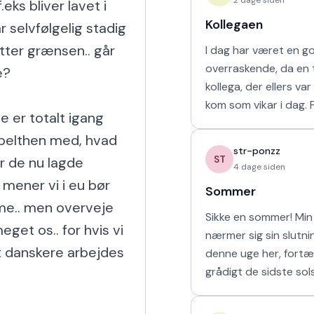
ks bliver lavet i 
Kollegaen
 selvfølgelig stadig 
tter grænsen.. går 
I dag har været en g
overraskende, da en t
?

kollega, der ellers va
kom som vikar i dag. For tre uger
e er totalt igang 
siden arbejdede vi s
pelthen med, hvad 
uge i sommerferien, hv
str-ponzz
havd
ST
r de nu lagde 
4 dage siden
mener vi i eu bør 
Sommer
e.. men overveje 
Sikke en sommer! Min 
et os.. for hvis vi 
nærmer sig sin slutn
t danskere arbejdes 
denne uge her, fortæ
grådigt de sidste sol
udendørs og soler mi
sove længe. Så læng