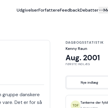
Udgivelser
Forfattere
Feedback
Debatter
M
DAGBOGSSTATISTIK
Kenny Raun
Aug. 2001
FØRSTE INDLÆG
Nye indlæg
en gruppe danskere 
vare. Det er for så 
Tankerne der fyld
TDF
2 dage siden