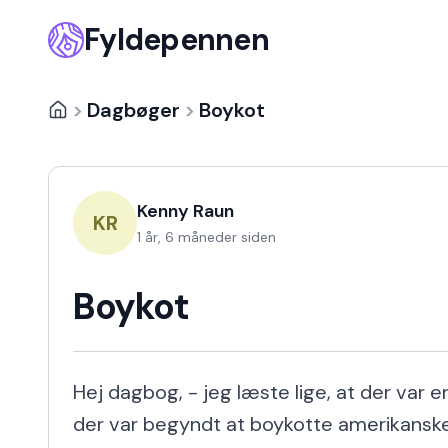
Fyldepennen
>
Dagbøger
>
Boykot
Kenny Raun
KR
1 år, 6 måneder siden
Boykot
Hej dagbog, - jeg læste lige, at der var 
der var begyndt at boykotte amerikanske 