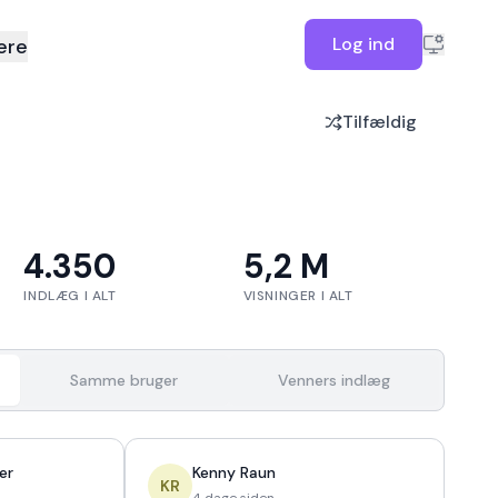
Log ind
ere
Tilfældig
4.350
5,2 M
INDLÆG I ALT
VISNINGER I ALT
Samme bruger
Venners indlæg
er
Kenny Raun
KR
4 dage siden