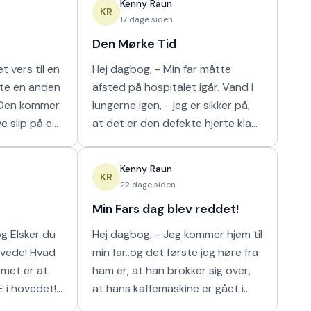
Kenny Raun
m
naturligt hur
KR
17 dage siden
Den Mørke Tid
t vers til en
Hej dagbog, - Min far måtte
tte en anden
afsted på hospitalet igår. Vand i
lungerne igen, - jeg er sikker på,
ve slip på en
at det er den defekte hjerte klap
 I orden' var
der er problemet der. Nu har de
n m
så scannet hans lunger, og det
Kenny Raun
viser
KR
22 dage siden
Min Fars dag blev reddet!
 du
Hej dagbog, - Jeg kommer hjem til
min far..og det første jeg høre fra
ham er, at han brokker sig over,
E i hovedet!
at hans kaffemaskine er gået i
stykker. Han har ikke kunnet få sin