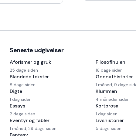
har også en Harley og
Seneste udgivelser
Aforismer og gruk
Filosofihulen
25 dage siden
16 dage siden
Blandede tekster
Godnathistorier
8 dage siden
1 måned, 9 dage sid
Digte
Klummen
1 dag siden
4 måneder siden
Essays
Kortprosa
2 dage siden
1 dag siden
Eventyr og fabler
Livshistorier
1 måned, 29 dage siden
5 dage siden
Fantasy