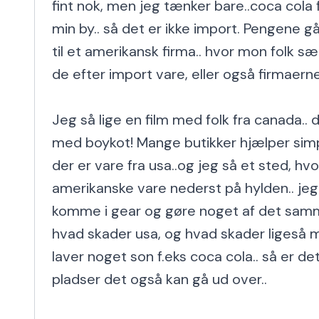
fint nok, men jeg tænker bare..coca cola f.e
min by.. så det er ikke import. Pengene går
til et amerikansk firma.. hvor mon folk sæ
de efter import vare, eller også firmaerne
Jeg så lige en film med folk fra canada.. d
med boykot! Mange butikker hjælper sim
der er vare fra usa..og jeg så et sted, hvo
amerikanske vare nederst på hylden.. jeg 
komme i gear og gøre noget af det samm
hvad skader usa, og hvad skader ligeså meg
laver noget son f.eks coca cola.. så er de
pladser det også kan gå ud over..
