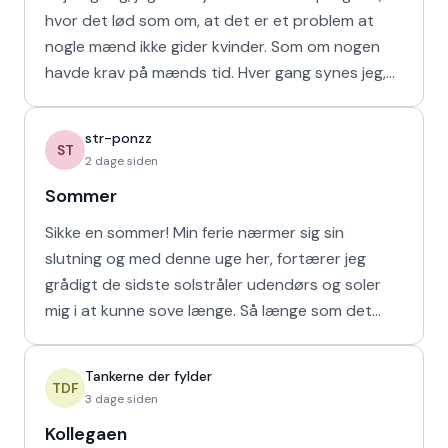
hvor det lød som om, at det er et problem at
nogle mænd ikke gider kvinder. Som om nogen
havde krav på mænds tid. Hver gang synes jeg,
at de bør vende den
str-ponzz
ST
2 dage siden
Sommer
Sikke en sommer! Min ferie nærmer sig sin
slutning og med denne uge her, fortærer jeg
grådigt de sidste solstråler udendørs og soler
mig i at kunne sove længe. Så længe som det
naturligvis er muligt m
Tankerne der fylder
TDF
3 dage siden
Kollegaen