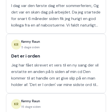
I dag var den første dag efter sommerferien;, Og
det var en skøn dag på arbejdet. Da jeg startede
for snart 6 måneder siden fik jeg hurigt en god
kollega fra en af nabostuerne. Vi faldt naturligt
hur
Kenny Raun
KR
5 dage siden
Det er i orden
Jeg har fået skrevet et vers til en ny sang der vil
erstatte en anden på b siden af min cd Den
kommer til at handle om at give slip på en man
holder af. 'Det er I orden' var mine sidste ord til
min m
Kenny Raun
KR
15 dage siden