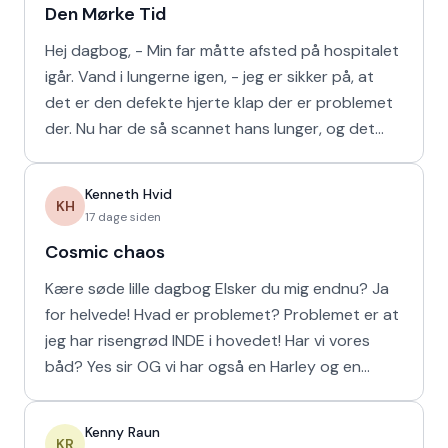
Den Mørke Tid
Hej dagbog, - Min far måtte afsted på hospitalet
igår. Vand i lungerne igen, - jeg er sikker på, at
det er den defekte hjerte klap der er problemet
der. Nu har de så scannet hans lunger, og det
viser
Kenneth Hvid
KH
17 dage siden
Cosmic chaos
Kære søde lille dagbog Elsker du mig endnu? Ja
for helvede! Hvad er problemet? Problemet er at
jeg har risengrød INDE i hovedet! Har vi vores
båd? Yes sir OG vi har også en Harley og en
Ferrari!
Kenny Raun
KR