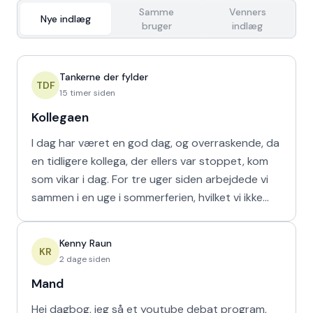
Samme
Venners
Nye indlæg
bruger
indlæg
Tankerne der fylder
TDF
15 timer siden
Kollegaen
I dag har været en god dag, og overraskende, da
en tidligere kollega, der ellers var stoppet, kom
som vikar i dag. For tre uger siden arbejdede vi
sammen i en uge i sommerferien, hvilket vi ikke
havd
Kenny Raun
KR
2 dage siden
Mand
Hej dagbog, jeg så et youtube debat program,