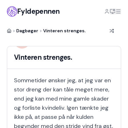
Fyldepennen
>
Dagbøger
>
Vinteren strenges.
Mette Boe Christensen
MBC
1 år, 6 måneder siden
Vinteren strenges.
Sommetider ønsker jeg, at jeg var en 
stor dreng der kan tåle meget mere, 
end jeg kan med mine gamle skader 
og forliste kvindeliv. Igen tænkte jeg 
ikke på, at passe på når kulden 
begynder med den stride vind fra øst, 