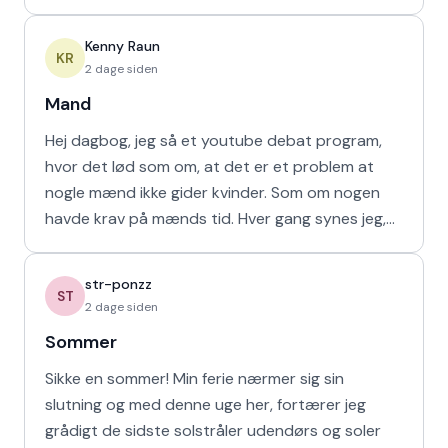
havd
Kenny Raun
KR
2 dage siden
Mand
Hej dagbog, jeg så et youtube debat program,
hvor det lød som om, at det er et problem at
nogle mænd ikke gider kvinder. Som om nogen
havde krav på mænds tid. Hver gang synes jeg,
at de bør vende den
str-ponzz
ST
2 dage siden
Sommer
Sikke en sommer! Min ferie nærmer sig sin
slutning og med denne uge her, fortærer jeg
grådigt de sidste solstråler udendørs og soler