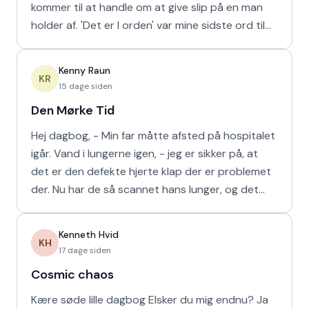
kommer til at handle om at give slip på en man
holder af. 'Det er I orden' var mine sidste ord til
min m
Kenny Raun
KR
15 dage siden
Den Mørke Tid
Hej dagbog, - Min far måtte afsted på hospitalet
igår. Vand i lungerne igen, - jeg er sikker på, at
det er den defekte hjerte klap der er problemet
der. Nu har de så scannet hans lunger, og det
viser
Kenneth Hvid
KH
17 dage siden
Cosmic chaos
Kære søde lille dagbog Elsker du mig endnu? Ja