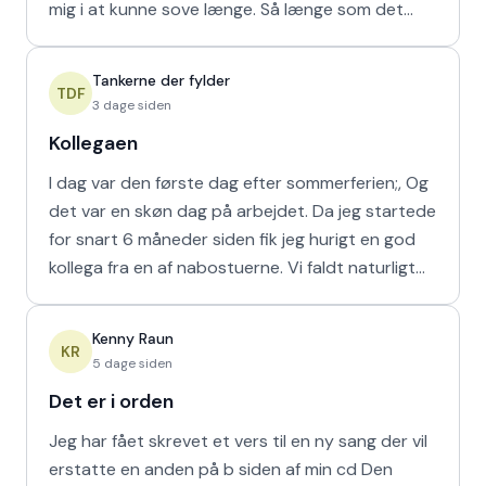
mig i at kunne sove længe. Så længe som det
naturligvis er muligt m
Tankerne der fylder
TDF
3 dage siden
Kollegaen
I dag var den første dag efter sommerferien;, Og
det var en skøn dag på arbejdet. Da jeg startede
for snart 6 måneder siden fik jeg hurigt en god
kollega fra en af nabostuerne. Vi faldt naturligt
hur
Kenny Raun
KR
5 dage siden
Det er i orden
Jeg har fået skrevet et vers til en ny sang der vil
erstatte en anden på b siden af min cd Den