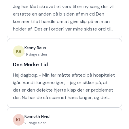
Jeg har fået skrevet et vers til en ny sang der vil
erstatte en anden på b siden af min cd Den
kommer til at handle om at give slip på en man
holder af. 'Det er I orden' var mine sidste ord til
min m
Kenny Raun
KR
19 dage siden
Den Mørke Tid
Hej dagbog, - Min far måtte afsted på hospitalet
igår. Vand i lungerne igen, - jeg er sikker på, at
det er den defekte hjerte klap der er problemet
der. Nu har de så scannet hans lunger, og det
viser
Kenneth Hvid
KH
21 dage siden