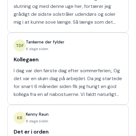
slutning og med denne uge her, fortærer jeg
grådigt de sidste solstråler udendørs og soler
mig i at kunne sove længe. Så længe som det
naturligvis er muligt m
Tankerne der fylder
TDF
6 dage siden
Kollegaen
I dag var den første dag efter sommerferien;, Og
det var en skøn dag på arbejdet. Da jeg startede
for snart 6 måneder siden fik jeg hurigt en god
kollega fra en af nabostuerne. Vi faldt naturligt
hur
Kenny Raun
KR
8 dage siden
Det er i orden