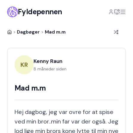
Fyldepennen
>
Dagbøger
>
Mad m.m
Kenny Raun
KR
8 måneder siden
Mad m.m
Hej dagbog, jeg var ovre for at spise 
ved min bror..min far var der også. Jeg 
lod lige min brors kone lytte til min nye 