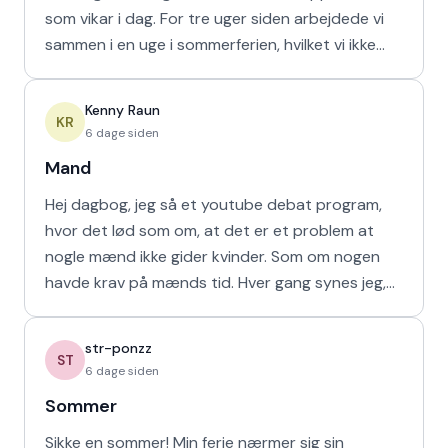
som vikar i dag. For tre uger siden arbejdede vi
sammen i en uge i sommerferien, hvilket vi ikke
havd
Kenny Raun
KR
6 dage siden
Mand
Hej dagbog, jeg så et youtube debat program,
hvor det lød som om, at det er et problem at
nogle mænd ikke gider kvinder. Som om nogen
havde krav på mænds tid. Hver gang synes jeg,
at de bør vende den
str-ponzz
ST
6 dage siden
Sommer
Sikke en sommer! Min ferie nærmer sig sin