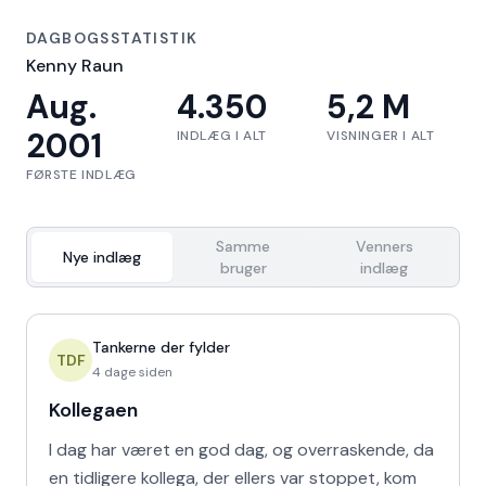
DAGBOGSSTATISTIK
Kenny Raun
Aug.
4.350
5,2 M
2001
INDLÆG I ALT
VISNINGER I ALT
FØRSTE INDLÆG
Samme
Venners
Nye indlæg
bruger
indlæg
Tankerne der fylder
TDF
4 dage siden
Kollegaen
I dag har været en god dag, og overraskende, da
en tidligere kollega, der ellers var stoppet, kom