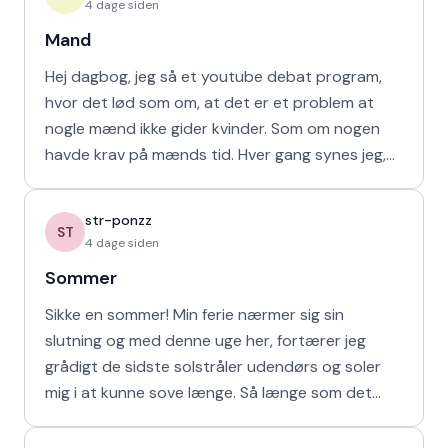
4 dage siden
Mand
Hej dagbog, jeg så et youtube debat program,
hvor det lød som om, at det er et problem at
nogle mænd ikke gider kvinder. Som om nogen
havde krav på mænds tid. Hver gang synes jeg,
at de bør vende den
str-ponzz
ST
4 dage siden
Sommer
Sikke en sommer! Min ferie nærmer sig sin
slutning og med denne uge her, fortærer jeg
grådigt de sidste solstråler udendørs og soler
mig i at kunne sove længe. Så længe som det
naturligvis er muligt m