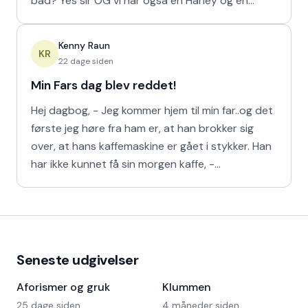
båd? Yes sir OG vi har også en Harley og en
Ferrari!
Kenny Raun
KR
22 dage siden
Min Fars dag blev reddet!
Hej dagbog, - Jeg kommer hjem til min far..og det
første jeg høre fra ham er, at han brokker sig
over, at hans kaffemaskine er gået i stykker. Han
har ikke kunnet få sin morgen kaffe, -
Kaffedrikkerne
Seneste udgivelser
Aforismer og gruk
Klummen
25 dage siden
4 måneder siden