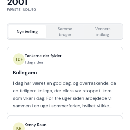
2001
FØRSTE INDLÆG
Samme
Venners
Nye indlæg
bruger
indlæg
Tankerne der fylder
TDF
1 dag siden
Kollegaen
I dag har været en god dag, og overraskende, da
en tidligere kollega, der ellers var stoppet, kom
som vikar i dag. For tre uger siden arbejdede vi
sammen i en uge i sommerferien, hvilket vi ikke
havd
Kenny Raun
KR