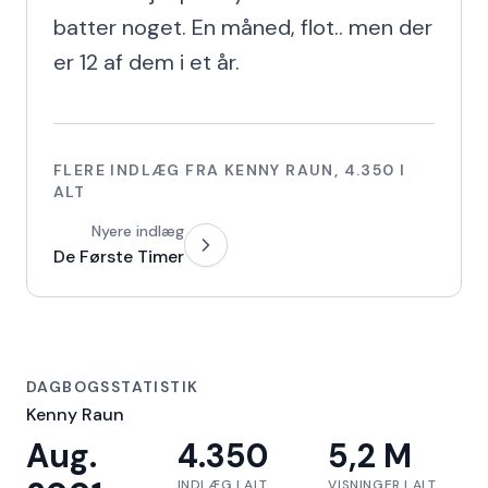
batter noget. En måned, flot.. men der 
er 12 af dem i et år.
FLERE INDLÆG FRA
KENNY RAUN
,
4.350
I
ALT
Nyere indlæg
De Første Timer
DAGBOGSSTATISTIK
Kenny Raun
Aug.
4.350
5,2 M
INDLÆG I ALT
VISNINGER I ALT