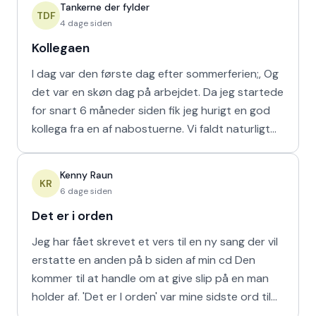
Tankerne der fylder
TDF
4 dage siden
Kollegaen
I dag var den første dag efter sommerferien;, Og
det var en skøn dag på arbejdet. Da jeg startede
for snart 6 måneder siden fik jeg hurigt en god
kollega fra en af nabostuerne. Vi faldt naturligt
hur
Kenny Raun
KR
6 dage siden
Det er i orden
Jeg har fået skrevet et vers til en ny sang der vil
erstatte en anden på b siden af min cd Den
kommer til at handle om at give slip på en man
holder af. 'Det er I orden' var mine sidste ord til
min m