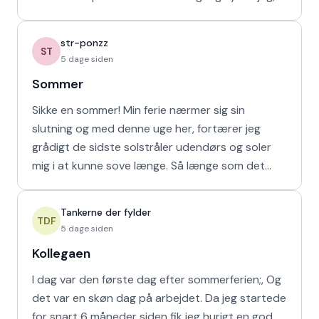
at de bør vende den
str-ponzz
ST
5 dage siden
Sommer
Sikke en sommer! Min ferie nærmer sig sin
slutning og med denne uge her, fortærer jeg
grådigt de sidste solstråler udendørs og soler
mig i at kunne sove længe. Så længe som det
naturligvis er muligt m
Tankerne der fylder
TDF
5 dage siden
Kollegaen
I dag var den første dag efter sommerferien;, Og
det var en skøn dag på arbejdet. Da jeg startede
for snart 6 måneder siden fik jeg hurigt en god