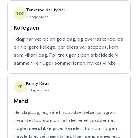
Tankerne der fylder
TDF
2 dage siden
Kollegaen
I dag har været en god dag, og overraskende, da
en tidligere kollega, der ellers var stoppet, kom
som vikar i dag. For tre uger siden arbejdede vi
sammen i en uge i sommerferien, hvilket vi ikke
havd
Kenny Raun
KR
5 dage siden
Mand
Hej dagbog, jeg så et youtube debat program,
hvor det lød som om, at det er et problem at
nogle mænd ikke gider kvinder. Som om nogen
havde krav på mænds tid. Hver gang synes jeg,