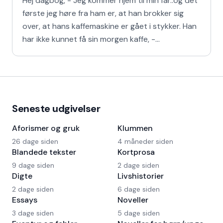
Hej dagbog, - Jeg kommer hjem til min far..og det
første jeg høre fra ham er, at han brokker sig
over, at hans kaffemaskine er gået i stykker. Han
har ikke kunnet få sin morgen kaffe, -
Kaffedrikkerne
Seneste udgivelser
Aforismer og gruk
Klummen
26 dage siden
4 måneder siden
Blandede tekster
Kortprosa
9 dage siden
2 dage siden
Digte
Livshistorier
2 dage siden
6 dage siden
Essays
Noveller
3 dage siden
5 dage siden