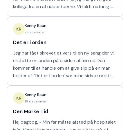
kollega fra en af nabostuerne. Vi faldt naturligt
hur
Kenny Raun
KR
7 dage siden
Det er i orden
Jeg har fået skrevet et vers til en ny sang der vil
erstatte en anden på b siden af min cd Den
kommer til at handle om at give slip på en man
holder af. 'Det er I orden' var mine sidste ord til
min m
Kenny Raun
KR
18 dage siden
Den Mørke Tid
Hej dagbog, - Min far måtte afsted på hospitalet
igår. Vand i lungerne igen, - jeg er sikker på, at