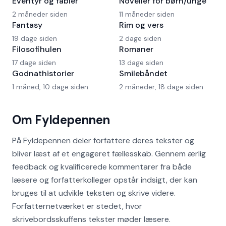
Eventyr og fabler
Noveller for børn/unge
2 måneder siden
11 måneder siden
Fantasy
Rim og vers
19 dage siden
2 dage siden
Filosofihulen
Romaner
17 dage siden
13 dage siden
Godnathistorier
Smilebåndet
1 måned, 10 dage siden
2 måneder, 18 dage siden
Om Fyldepennen
På Fyldepennen deler forfattere deres tekster og
bliver læst af et engageret fællesskab. Gennem ærlig
feedback og kvalificerede kommentarer fra både
læsere og forfatterkolleger opstår indsigt, der kan
bruges til at udvikle teksten og skrive videre.
Forfatternetværket er stedet, hvor
skrivebordsskuffens tekster møder læsere.