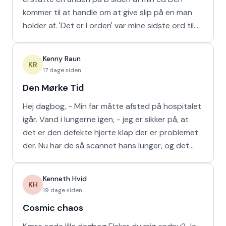
kommer til at handle om at give slip på en man
holder af. 'Det er I orden' var mine sidste ord til
min m
Kenny Raun
KR
17 dage siden
Den Mørke Tid
Hej dagbog, - Min far måtte afsted på hospitalet
igår. Vand i lungerne igen, - jeg er sikker på, at
det er den defekte hjerte klap der er problemet
der. Nu har de så scannet hans lunger, og det
viser
Kenneth Hvid
KH
19 dage siden
Cosmic chaos