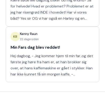
Kære søde lille dagbog Elsker du mig endnu? Ja
for helvede! Hvad er problemet? Problemet er at
jeg har risengrød INDE i hovedet! Har vi vores
båd? Yes sir OG vi har også en Harley og en
Ferrari!
Kenny Raun
KR
22 dage siden
Min Fars dag blev reddet!
Hej dagbog, - Jeg kommer hjem til min far..og det
første jeg høre fra ham er, at han brokker sig
over, at hans kaffemaskine er gået i stykker. Han
har ikke kunnet få sin morgen kaffe, -
Kaffedrikkerne