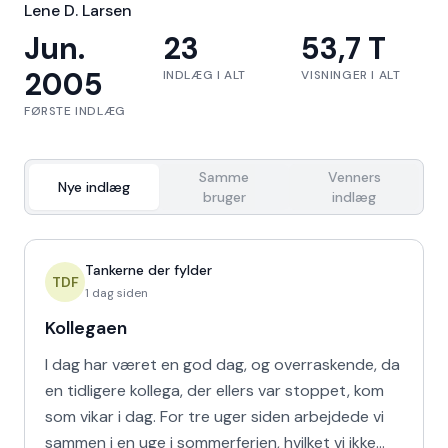
Lene D. Larsen
Jun.
23
53,7 T
2005
INDLÆG I ALT
VISNINGER I ALT
FØRSTE INDLÆG
Samme
Venners
Nye indlæg
bruger
indlæg
Tankerne der fylder
TDF
1 dag siden
Kollegaen
I dag har været en god dag, og overraskende, da
en tidligere kollega, der ellers var stoppet, kom
som vikar i dag. For tre uger siden arbejdede vi
sammen i en uge i sommerferien, hvilket vi ikke