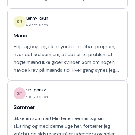
havd
Kenny Raun
KR
4 dage siden
Mand
Hej dagbog, jeg så et youtube debat program,
hvor det lød som om, at det er et problem at
nogle mænd ikke gider kvinder. Som om nogen
havde krav på mænds tid. Hver gang synes jeg,
at de bør vende den
str-ponzz
ST
4 dage siden
Sommer
Sikke en sommer! Min ferie nærmer sig sin
slutning og med denne uge her, fortærer jeg
grådigt de sidste solstråler udendørs og soler