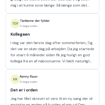
mig i at kunne sove længe. Så længe som det
naturligvis er muligt m
Tankerne der fylder
TDF
4 dage siden
Kollegaen
I dag var den første dag efter sommerferien;, Og
det var en skøn dag på arbejdet. Da jeg startede
for snart 6 måneder siden fik jeg hurigt en god
kollega fra en af nabostuerne. Vi faldt naturligt
hur
Kenny Raun
KR
6 dage siden
Det er i orden
Jeg har fået skrevet et vers til en ny sang der vil
erstatte en anden på b siden af min cd Den