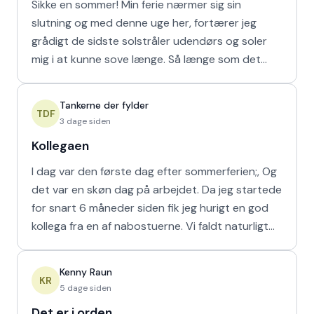
Sikke en sommer! Min ferie nærmer sig sin
slutning og med denne uge her, fortærer jeg
grådigt de sidste solstråler udendørs og soler
mig i at kunne sove længe. Så længe som det
naturligvis er muligt m
Tankerne der fylder
TDF
3 dage siden
Kollegaen
I dag var den første dag efter sommerferien;, Og
det var en skøn dag på arbejdet. Da jeg startede
for snart 6 måneder siden fik jeg hurigt en god
kollega fra en af nabostuerne. Vi faldt naturligt
hur
Kenny Raun
KR
5 dage siden
Det er i orden