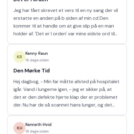
Jeg har fået skrevet et vers til en ny sang der vil
erstatte en anden på b siden af min cd Den
kommer til at handle om at give slip på en man
holder af. 'Det er I orden' var mine sidste ord til
min m
Kenny Raun
KR
16 dage siden
Den Mørke Tid
Hej dagbog, - Min far måtte afsted på hospitalet
igår. Vand i lungerne igen, - jeg er sikker på, at
det er den defekte hjerte klap der er problemet
der. Nu har de så scannet hans lunger, og det
viser
Kenneth Hvid
KH
18 dage siden