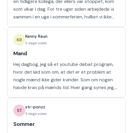
en tidligere kollega, der ellers var stoppet, kom
som vikar i dag. For tre uger siden arbejdede vi
sammen i en uge i sommerferien, hvilket vi ikke
havd
Kenny Raun
KR
3 dage siden
Mand
Hej dagbog, jeg så et youtube debat program,
hvor det lød som om, at det er et problem at
nogle mænd ikke gider kvinder. Som om nogen
havde krav på mænds tid. Hver gang synes jeg,
at de bør vende den
str-ponzz
ST
3 dage siden
Sommer