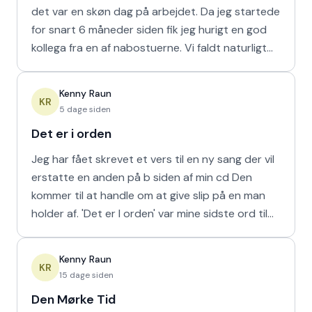
det var en skøn dag på arbejdet. Da jeg startede
for snart 6 måneder siden fik jeg hurigt en god
kollega fra en af nabostuerne. Vi faldt naturligt
hur
Kenny Raun
KR
5 dage siden
Det er i orden
Jeg har fået skrevet et vers til en ny sang der vil
erstatte en anden på b siden af min cd Den
kommer til at handle om at give slip på en man
holder af. 'Det er I orden' var mine sidste ord til
min m
Kenny Raun
KR
15 dage siden
Den Mørke Tid