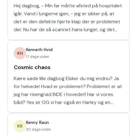
Hej dagbog, - Min far måtte afsted på hospitalet
igår. Vand i lungerne igen, - jeg er sikker på, at
det er den defekte hjerte klap der er problemet
der. Nu har de så scannet hans lunger, og det
viser
Kenneth Hvid
KH
17 dage siden
Cosmic chaos
Kære søde lille dagbog Elsker du mig endnu? Ja
for helvede! Hvad er problemet? Problemet er at
jeg har risengrød INDE i hovedet! Har vi vores
båd? Yes sir OG vi har også en Harley og en
Ferrari!
Kenny Raun
KR
20 dage siden