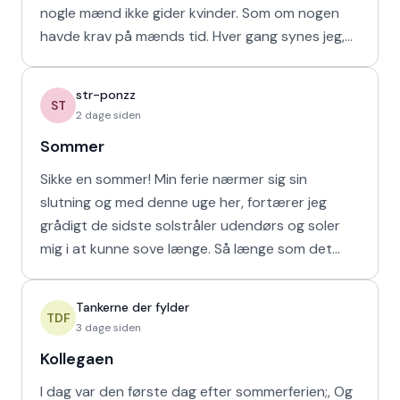
nogle mænd ikke gider kvinder. Som om nogen
havde krav på mænds tid. Hver gang synes jeg,
at de bør vende den
str-ponzz
ST
2 dage siden
Sommer
Sikke en sommer! Min ferie nærmer sig sin
slutning og med denne uge her, fortærer jeg
grådigt de sidste solstråler udendørs og soler
mig i at kunne sove længe. Så længe som det
naturligvis er muligt m
Tankerne der fylder
TDF
3 dage siden
Kollegaen
I dag var den første dag efter sommerferien;, Og