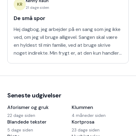
Kenny Raun
KR
21 dage siden
De små spor
Hej dagbog, jeg arbejder på en sang som jeg ikke
ved, om jeg vil bruge alligevel. Sangen skal være
en hyldest til min familie, ved at bruge skrive
noget indirekte. Min frygt er, at den kun handler
om
Seneste udgivelser
Aforismer og gruk
Klummen
22 dage siden
4 måneder siden
Blandede tekster
Kortprosa
5 dage siden
23 dage siden