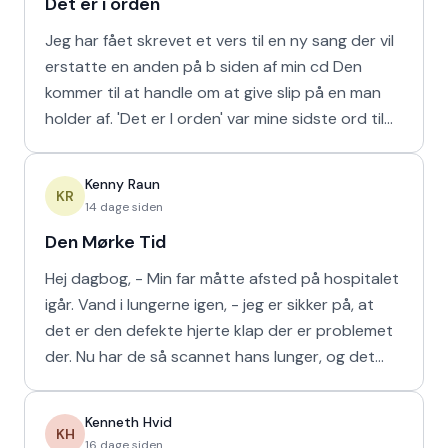
Det er i orden
Jeg har fået skrevet et vers til en ny sang der vil
erstatte en anden på b siden af min cd Den
kommer til at handle om at give slip på en man
holder af. 'Det er I orden' var mine sidste ord til
min m
Kenny Raun
KR
14 dage siden
Den Mørke Tid
Hej dagbog, - Min far måtte afsted på hospitalet
igår. Vand i lungerne igen, - jeg er sikker på, at
det er den defekte hjerte klap der er problemet
der. Nu har de så scannet hans lunger, og det
viser
Kenneth Hvid
KH
16 dage siden