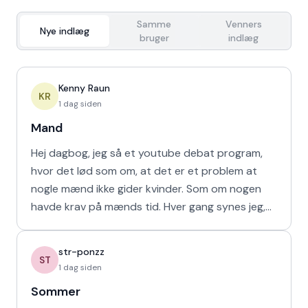
Samme
Venners
Nye indlæg
bruger
indlæg
Kenny Raun
KR
1 dag siden
Mand
Hej dagbog, jeg så et youtube debat program,
hvor det lød som om, at det er et problem at
nogle mænd ikke gider kvinder. Som om nogen
havde krav på mænds tid. Hver gang synes jeg,
at de bør vende den
str-ponzz
ST
1 dag siden
Sommer