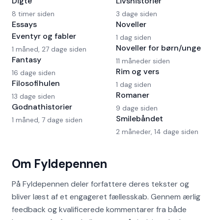
Digte
Livshistorier
8 timer siden
3 dage siden
Essays
Noveller
Eventyr og fabler
1 dag siden
Noveller for børn/unge
1 måned, 27 dage siden
Fantasy
11 måneder siden
Rim og vers
16 dage siden
Filosofihulen
1 dag siden
Romaner
13 dage siden
Godnathistorier
9 dage siden
Smilebåndet
1 måned, 7 dage siden
2 måneder, 14 dage siden
Om Fyldepennen
På Fyldepennen deler forfattere deres tekster og
bliver læst af et engageret fællesskab. Gennem ærlig
feedback og kvalificerede kommentarer fra både