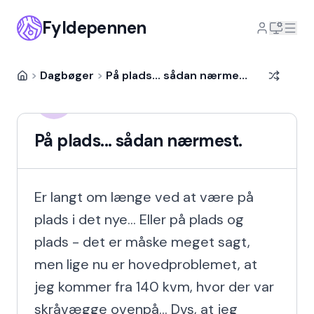
Fyldepennen
>
Dagbøger
>
På plads... sådan nærmest.
Michala Escherich
ME
17 år siden
På plads... sådan nærmest.
Er langt om længe ved at være på 
plads i det nye... Eller på plads og 
plads - det er måske meget sagt, 
men lige nu er hovedproblemet, at 
jeg kommer fra 140 kvm, hvor der var 
skråvægge ovenpå... Dvs, at jeg 