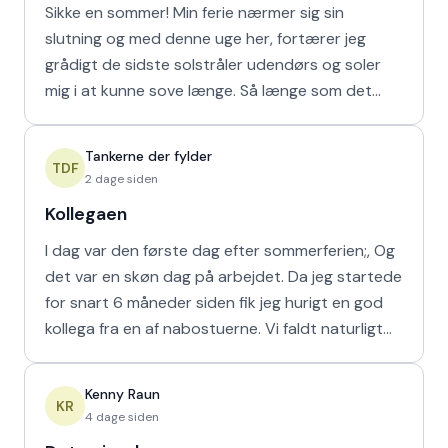
Sikke en sommer! Min ferie nærmer sig sin
slutning og med denne uge her, fortærer jeg
grådigt de sidste solstråler udendørs og soler
mig i at kunne sove længe. Så længe som det
naturligvis er muligt m
Tankerne der fylder
TDF
2 dage siden
Kollegaen
I dag var den første dag efter sommerferien;, Og
det var en skøn dag på arbejdet. Da jeg startede
for snart 6 måneder siden fik jeg hurigt en god
kollega fra en af nabostuerne. Vi faldt naturligt
hur
Kenny Raun
KR
4 dage siden