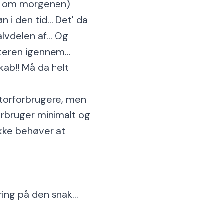
 9 om morgenen) 
 den tid... Det' da 
lvdelen af... Og 
eren igennem...

ab!! Må da helt 
storforbrugere, men 
orbruger minimalt og 
ikke behøver at 
g på den snak... 