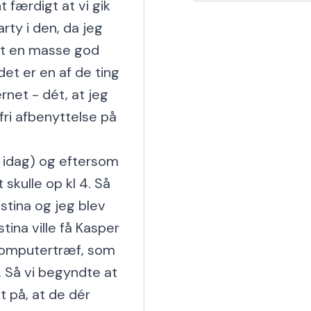
 færdigt at vi gik 
har også en Harley og
rty i den, da jeg 
dt en masse god 
et er en af de ting 
net - dét, at jeg 
fri afbenyttelse på 
e idag) og eftersom 
 skulle op kl 4. Så 
istina og jeg blev 
ina ville få Kasper 
Computertræf, som 
. Så vi begyndte at 
 på, at de dér 