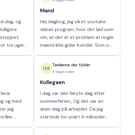
Mand
od dag, og
Hej dagbog, jeg så et youtube
idligere
debat program, hvor det lød som
r stoppet,
om, at det er et problem at nogle
mænd ikke gider kvinder. Som om
ammen i en
nogen havde krav på mænds tid.
ilket vi ikke
Hver gang synes jeg, at de bør
Tankerne der fylder
vende den
TDF
4 dage siden
Kollegaen
ferie
I dag var den første dag efter
ing og med
sommerferien;, Og det var en
rer jeg
skøn dag på arbejdet. Da jeg
stråler
startede for snart 6 måneder
g i at kunne
siden fik jeg hurigt en god kollega
e som det
fra en af nabostuerne. Vi faldt