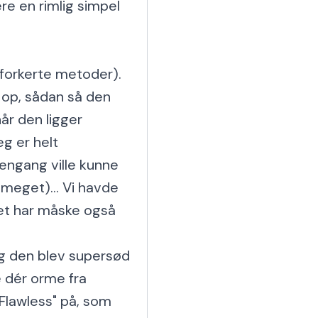
e en rimlig simpel 
 forkerte metoder). 
 op, sådan så den 
år den ligger 
g er helt 
ngang ville kunne 
 meget)... Vi havde 
et har måske også 
og den blev supersød 
 dér orme fra 
lawless" på, som 