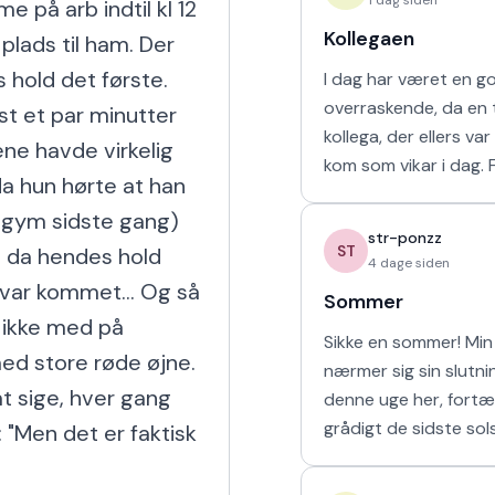
 på arb indtil kl 12 
Kollegaen
plads til ham. Der 
 hold det første. 
I dag har været en g
overraskende, da en t
t et par minutter 
kollega, der ellers va
ne havde virkelig 
kom som vikar i dag. For tre uger
da hun hørte at han 
siden arbejdede vi s
 gym sidste gang) 
uge i sommerferien, hv
str-ponzz
havd
ST
å da hendes hold 
4 dage siden
var kommet... Og så 
Sommer
ikke med på 
Sikke en sommer! Min 
ed store røde øjne. 
nærmer sig sin slutn
t sige, hver gang 
denne uge her, fortæ
grådigt de sidste sol
 "Men det er faktisk 
udendørs og soler mi
sove længe. Så læng