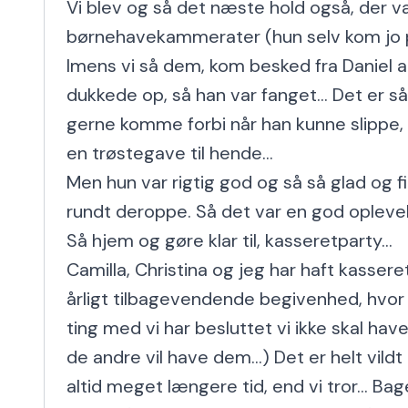
Vi blev og så det næste hold også, der v
børnehavekammerater (hun selv kom jo p
Imens vi så dem, kom besked fra Daniel at 
dukkede op, så han var fanget... Det er så
gerne komme forbi når han kunne slippe,
en trøstegave til hende...

Men hun var rigtig god og så så glad og fi
rundt deroppe. Så det var en god oplevelse
Så hjem og gøre klar til, kasseretparty...

Camilla, Christina og jeg har haft kassere
årligt tilbagevendende begivenhed, hvor v
ting med vi har besluttet vi ikke skal hav
de andre vil have dem...) Det er helt vildt
altid meget længere tid, end vi tror... Ba