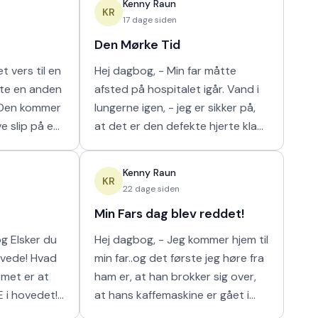
Kenny Raun
m
naturligt hur
KR
17 dage siden
Den Mørke Tid
t vers til en
Hej dagbog, - Min far måtte
tte en anden
afsted på hospitalet igår. Vand i
lungerne igen, - jeg er sikker på,
ve slip på en
at det er den defekte hjerte klap
 I orden' var
der er problemet der. Nu har de
n m
så scannet hans lunger, og det
Kenny Raun
viser
KR
22 dage siden
Min Fars dag blev reddet!
 du
Hej dagbog, - Jeg kommer hjem til
min far..og det første jeg høre fra
ham er, at han brokker sig over,
E i hovedet!
at hans kaffemaskine er gået i
stykker. Han har ikke kunnet få sin