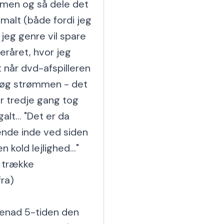
mmen og så dele det 
imalt (både fordi jeg 
jeg genre vil spare 
råret, hvor jeg 
når dvd-afspilleren 
røg strømmen - det 
r tredje gang tog 
lt... "Det er da 
nde inde ved siden 
 kold lejlighed..." 
 trække 
a)

enad 5-tiden den 