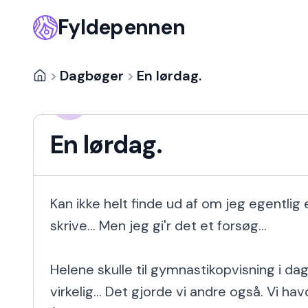
Fyldepennen
>
Dagbøger
>
En lørdag.
Michala Escherich
ME
17 år siden
En lørdag.
Kan ikke helt finde ud af om jeg egentlig er
skrive... Men jeg gi'r det et forsøg...

Helene skulle til gymnastikopvisning i dag
virkelig... Det gjorde vi andre også. Vi ha