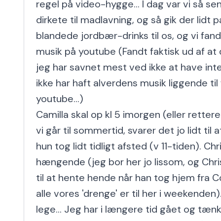
regel på video-hygge... I dag var vi så sent
dirkete til madlavning, og så gik der lidt pa
blandede jordbær-drinks til os, og vi fan
musik på youtube (Fandt faktisk ud af at d
jeg har savnet mest ved ikke at have inter
ikke har haft alverdens musik liggende til 
youtube...)

Camilla skal op kl 5 imorgen (eller retter
vi går til sommertid, svarer det jo lidt til at
hun tog lidt tidligt afsted (v 11-tiden). Chr
hængende (jeg bor her jo lissom, og Christ
til at hente hende når han tog hjem fra 
alle vores 'drenge' er til her i weekenden)
lege... Jeg har i længere tid gået og tænkt