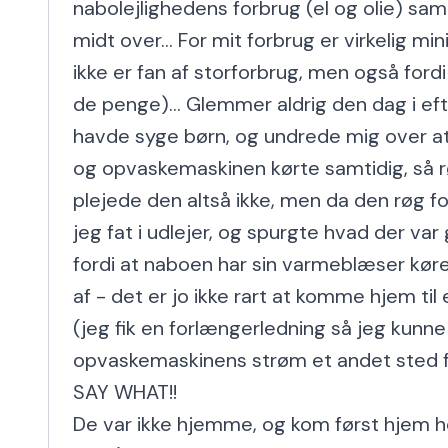
nabolejlighedens forbrug (el og olie) sa
midt over... For mit forbrug er virkelig min
ikke er fan af storforbrug, men også fordi 
de penge)... Glemmer aldrig den dag i efte
havde syge børn, og undrede mig over at 
og opvaskemaskinen kørte samtidig, så 
plejede den altså ikke, men da den røg fo
jeg fat i udlejer, og spurgte hvad der var ga
fordi at naboen har sin varmeblæser køre
af - det er jo ikke rart at komme hjem til en
(jeg fik en forlængerledning så jeg kunne
opvaskemaskinens strøm et andet sted fr
SAY WHAT!!

De var ikke hjemme, og kom først hjem h