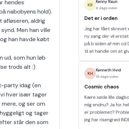
ar hendes 
Kenny Raun
naturligvis er muligt 
KR
6 dage siden
å nabobyens hold). 
Det er i orden
afløseren, aldrig 
Jeg har fået skrevet e
 synd. Men han ville 
ny sang der vil ersta
 og han havde købt 
på b siden af min cd Den kommer
til at handle om at gi
n ud, som hun løb 
man holder af. 'Det er
 trods alt :)

mine sidste ord til mi
Kenneth Hvid
KH
19 dage siden
t-party idag (en 
Cosmic chaos
i hver især tager 
Kære søde lille dagbog Elsker
e mere, og ser om 
mig endnu? Ja for helvede! Hvad
 hyggeligt og tager 
er problemet? Problemet er at
jeg har risengrød IND
gefter står den som 
Har vi vores båd? Yes sir OG vi