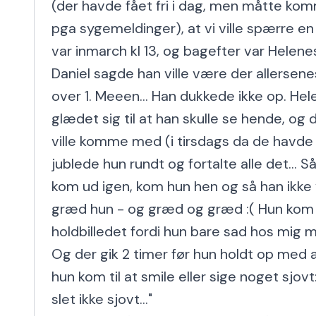
(der havde fået fri i dag, men måtte komme
pga sygemeldinger), at vi ville spærre en 
var inmarch kl 13, og bagefter var Helenes
Daniel sagde han ville være der allersenes
over 1. Meeen... Han dukkede ikke op. Hele
glædet sig til at han skulle se hende, og 
ville komme med (i tirsdags da de havde
jublede hun rundt og fortalte alle det... S
kom ud igen, kom hun hen og så han ikke 
græd hun - og græd og græd :( Hun kom 
holdbilledet fordi hun bare sad hos mig m
Og der gik 2 timer før hun holdt op med a
hun kom til at smile eller sige noget sjovt:
slet ikke sjovt..."
