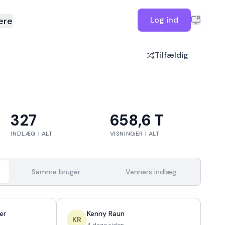
Log ind
ere
Tilfældig
327
658,6 T
INDLÆG I ALT
VISNINGER I ALT
Samme bruger
Venners indlæg
er
Kenny Raun
KR
4 dage siden