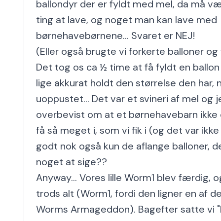
ballondyr der er fyldt med mel, da må vær
ting at lave, og noget man kan lave med 
børnehavebørnene... Svaret er NEJ!

(Eller også brugte vi forkerte balloner og
Det tog os ca ½ time at få fyldt en ballon
lige akkurat holdt den størrelse den har, n
uoppustet... Det var et svineri af mel og je
overbevist om at et børnehavebarn ikke e
få så meget i, som vi fik i (og det var ikke
godt nok også kun de aflange balloner, d
noget at sige??

Anyway... Vores lille Worm1 blev færdig, 
trods alt (Worm1, fordi den ligner en af de
Worms Armageddon). Bagefter satte vi "F