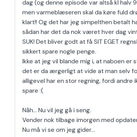
dag (og denne episode var altså kl halv
men varmeblæseren skal da køre fuld drøn i
klart!! Og det har jeg simpelthen betalt ha
sådan har det da nok været hver dag vint
SUK! Det bliver godt at få SIT EGET regnsk
sikkert spare nogle penge.

Ikke at jeg vil blande mig i, at naboen er 
det er da ærgerligt at vide at man selv f
alligevel har en stor regning, fordi andre 
spare :(

Nåh... Nu vil jeg gå i seng.

Vender nok tilbage imorgen med opdaterin
Nu må vi se om jeg gider...
