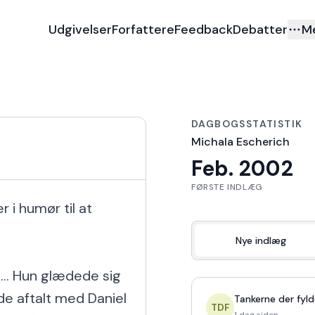
Udgivelser
Forfattere
Feedback
Debatter
M
DAGBOGSSTATISTIK
Michala Escherich
Feb. 2002
FØRSTE INDLÆG
 i humør til at 
Nye indlæg
... Hun glædede sig 
vde aftalt med Daniel 
Tankerne der fyld
TDF
1 dag siden