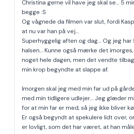
Christina gerne vil have jeg skal se... 5 mi
begge :S

Og vågnede da filmen var slut, fordi Kasper
at nu var han på vej...

Superhyggelig aften og dag... Og jeg har 
halsen... Kunne også mærke det imorges, m
noget hele dagen, men det vendte tilbage 
min krop begyndte at slappe af.

Imorgen skal jeg med min far ud på gård
med min tidligere udlejer... Jeg glæder mi
for at min far er med, så jeg ikke bliver k
Er også begyndt at spekulere lidt over, 
er lovligt, som det har været, at han måle