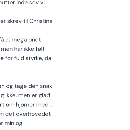
nutter inde sov vi 
 skrev til Christina 
fået mega ondt i 
en har ikke følt 
for fuld styrke, da 
en og tage den snak 
g ikke, men er glad 
ørt om hjørner med... 
om det overhovedet 
r min og 