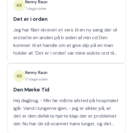
Kenny Raun
KR
7 dage siden
Det er i orden
Jeg har fået skrevet et vers til en ny sang der vil
erstatte en anden på b siden af min cd Den
kommer til at handle om at give slip på en man
holder af. 'Det er I orden' var mine sidste ord til
min m
Kenny Raun
KR
17 dage siden
Den Mørke Tid
Hej dagbog, - Min far måtte afsted på hospitalet
igår. Vand i lungerne igen, - jeg er sikker på, at
det er den defekte hjerte klap der er problemet
der. Nu har de så scannet hans lunger, og det
viser