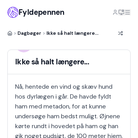
Fyldepennen
>
Dagbøger
>
Ikke så halt længere...
Mikala Rosenkilde
MR
17 år siden
Ikke så halt længere...
Nå, hentede en vind og skæv hund 
hos dyrlægen i går. De havde fyldt 
ham med metadon, for at kunne 
undersøge ham bedst muligt. Øjnene 
kørte rundt i hovedet på ham og han 
gik noget pudsigt, de 100 meter hjem.
