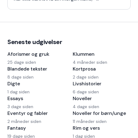
Kaffedrikkerne
Seneste udgivelser
Aforismer og gruk
Klummen
25 dage siden
4 måneder siden
Blandede tekster
Kortprosa
8 dage siden
2 dage siden
Digte
Livshistorier
1 dag siden
6 dage siden
Essays
Noveller
3 dage siden
4 dage siden
Eventyr og fabler
Noveller for børn/unge
2 måneder siden
11 måneder siden
Fantasy
Rim og vers
19 dage siden
1 dag siden