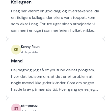
Kollegaen
I dag har været en god dag, og overraskende, da
en tidligere kollega, der ellers var stoppet, kom
som vikar i dag. For tre uger siden arbejdede vi
sammen i en uge i sommerferien, hvilket vi ikke
havd
Kenny Raun
KR
4 dage siden
Mand
Hej dagbog, jeg så et youtube debat program,
hvor det lød som om, at det er et problem at
nogle mænd ikke gider kvinder. Som om nogen
havde krav på mænds tid. Hver gang synes jeg,
at de bør vende den
str-ponzz
ST