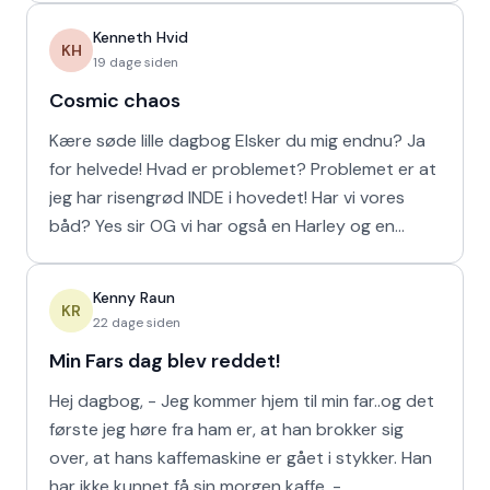
Kenneth Hvid
KH
19 dage siden
Cosmic chaos
Kære søde lille dagbog Elsker du mig endnu? Ja
for helvede! Hvad er problemet? Problemet er at
jeg har risengrød INDE i hovedet! Har vi vores
båd? Yes sir OG vi har også en Harley og en
Ferrari!
Kenny Raun
KR
22 dage siden
Min Fars dag blev reddet!
Hej dagbog, - Jeg kommer hjem til min far..og det
første jeg høre fra ham er, at han brokker sig
over, at hans kaffemaskine er gået i stykker. Han
har ikke kunnet få sin morgen kaffe, -