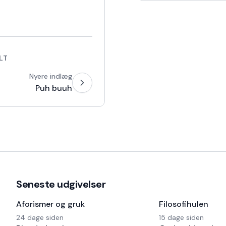
har også en Harley og
LT
Nyere indlæg
Puh buuh
Seneste udgivelser
Aforismer og gruk
Filosofihulen
24 dage siden
15 dage siden