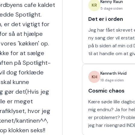
Kenny Raun
ordbyens cafe kaldet 
naturligvis er muligt 
KR
5 dage siden
edde Spotlight. 
Det er i orden
er det vigtigt for 
Jeg har fået skrevet e
for så at hjælpe 
ny sang der vil ersta
 vores 'køkken' op. 
på b siden af min cd Den kommer
kke for at sælge 
til at handle om at gi
man holder af. 'Det er
aften på Spotlight-
mine sidste ord til mi
il dog forklæde 
Kenneth Hvid
KH
18 dage siden
skal kunne 
Cosmic chaos
 gør det(Hvis jeg 
alle er meget 
Kære søde lille dagbog Elsker
mig endnu? Ja for helvede! Hvad
fiklyset, hvor jeg 
er problemet? Problemet er at
kkenet/kantinen^^,
jeg har risengrød IND
p klokken seks!! 
Har vi vores båd? Yes sir OG vi