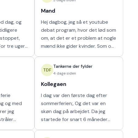
Mand
od dag, og
Hej dagbog, jeg så et youtube
idligere
debat program, hvor det lød som
r stoppet,
om, at det er et problem at nogle
mænd ikke gider kvinder. Som om
ammen i en
nogen havde krav på mænds tid.
ilket vi ikke
Hver gang synes jeg, at de bør
Tankerne der fylder
vende den
TDF
4 dage siden
Kollegaen
ferie
I dag var den første dag efter
ing og med
sommerferien;, Og det var en
rer jeg
skøn dag på arbejdet. Da jeg
stråler
startede for snart 6 måneder
g i at kunne
siden fik jeg hurigt en god kollega
e som det
fra en af nabostuerne. Vi faldt