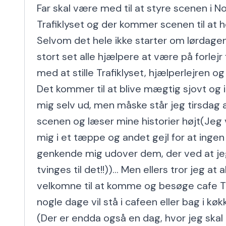
Far skal være med til at styre scenen i N
Trafiklyset og der kommer scenen til at h
Selvom det hele ikke starter om lørdagen, 
stort set alle hjælpere at være på forlejr 
med at stille Trafiklyset, hjælperlejren og
Det kommer til at blive mægtig sjovt og i
mig selv ud, men måske står jeg tirsdag 
scenen og læser mine historier højt(Jeg v
mig i et tæppe og andet gejl for at ingen 
genkende mig udover dem, der ved at jeg
tvinges til det!!))... Men ellers tror jeg at 
velkomne til at komme og besøge cafe Tra
nogle dage vil stå i cafeen eller bag i kø
(Der er endda også en dag, hvor jeg skal o