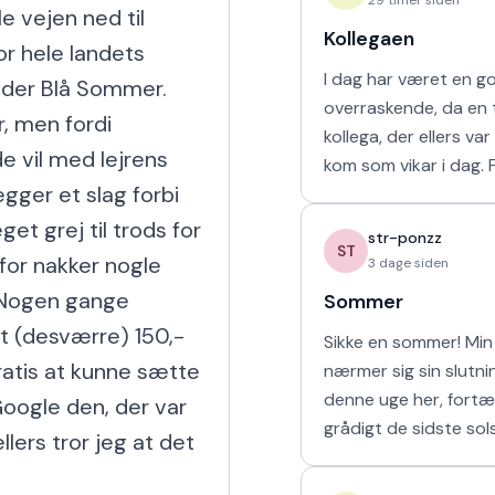
 vejen ned til 
Kollegaen
or hele landets 
I dag har været en g
der Blå Sommer. 
overraskende, da en t
, men fordi 
kollega, der ellers va
e vil med lejrens 
kom som vikar i dag. For tre uger
ger et slag forbi 
siden arbejdede vi s
uge i sommerferien, hv
et grej til trods for 
str-ponzz
havd
ST
rfor nakker nogle 
3 dage siden
Nogen gange 
Sommer
et (desværre) 150,- 
Sikke en sommer! Min 
ratis at kunne sætte 
nærmer sig sin slutn
denne uge her, fortæ
Google den, der var 
grådigt de sidste sol
ers tror jeg at det 
udendørs og soler mi
sove længe. Så læng