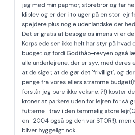
jeg med min papmor, storebror og far hele
kliplev og er der i to uger på en stor lejr f
spejdere plus nogle udenlandske der hed
Det er gratis at besøge os imens vi er der
Korpsledelsen ikke helt har styr på hvad d
budget og fordi Godthåb-revyen også læg
alle underlejrene, der er syv, med deres eg
at de siger, at de gør det 'frivilligt', og de
penge fra vores ellers stramme budget(
forstår jeg bare ikke voksne..?!) koster d
kroner at parkere uden for lejren for så g
futterne i trav i den temmelig store lejr(
en i 2004 også og den var STOR!!), men ell
bliver hyggeligt nok.
