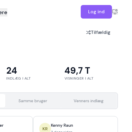
Log ind
ere
Tilfældig
24
49,7 T
INDLÆG I ALT
VISNINGER I ALT
Samme bruger
Venners indlæg
er
Kenny Raun
KR
3 dage siden