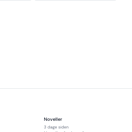
 en Ferrari!
morgen kaffe, - Kaffedrikkerne
Noveller
3 dage siden