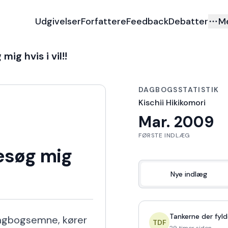
Udgivelser
Forfattere
Feedback
Debatter
M
ig hvis i vil!!
DAGBOGSSTATISTIK
Kischii Hikikomori
Mar. 2009
FØRSTE INDLÆG
esøg mig
Nye indlæg
Tankerne der fyld
dagbogsemne, kører 
TDF
29 timer siden