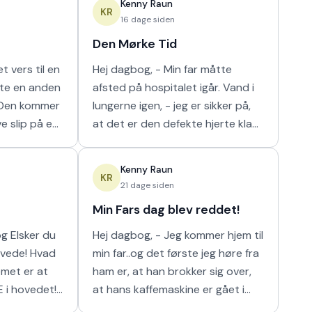
Kenny Raun
m
naturligt hur
KR
16 dage siden
Den Mørke Tid
t vers til en
Hej dagbog, - Min far måtte
tte en anden
afsted på hospitalet igår. Vand i
lungerne igen, - jeg er sikker på,
ve slip på en
at det er den defekte hjerte klap
 I orden' var
der er problemet der. Nu har de
n m
så scannet hans lunger, og det
Kenny Raun
viser
KR
21 dage siden
Min Fars dag blev reddet!
 du
Hej dagbog, - Jeg kommer hjem til
min far..og det første jeg høre fra
ham er, at han brokker sig over,
E i hovedet!
at hans kaffemaskine er gået i
stykker. Han har ikke kunnet få sin