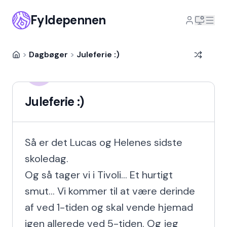
Fyldepennen
>
Dagbøger
>
Juleferie :)
Michala Escherich
ME
16 år siden
Juleferie :)
Så er det Lucas og Helenes sidste 
skoledag.

Og så tager vi i Tivoli... Et hurtigt 
smut... Vi kommer til at være derinde 
af ved 1-tiden og skal vende hjemad 
igen allerede ved 5-tiden. Og jeg 