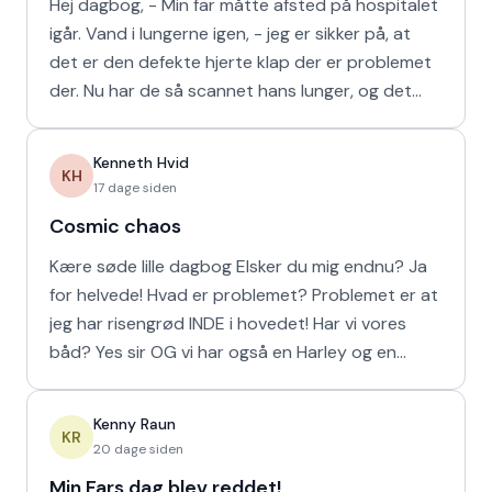
Hej dagbog, - Min far måtte afsted på hospitalet
igår. Vand i lungerne igen, - jeg er sikker på, at
det er den defekte hjerte klap der er problemet
der. Nu har de så scannet hans lunger, og det
viser
Kenneth Hvid
KH
17 dage siden
Cosmic chaos
Kære søde lille dagbog Elsker du mig endnu? Ja
for helvede! Hvad er problemet? Problemet er at
jeg har risengrød INDE i hovedet! Har vi vores
båd? Yes sir OG vi har også en Harley og en
Ferrari!
Kenny Raun
KR
20 dage siden
Min Fars dag blev reddet!