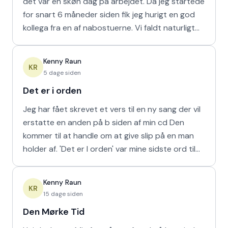
det var en skøn dag på arbejdet. Da jeg startede
for snart 6 måneder siden fik jeg hurigt en god
kollega fra en af nabostuerne. Vi faldt naturligt
hur
Kenny Raun
KR
5 dage siden
Det er i orden
Jeg har fået skrevet et vers til en ny sang der vil
erstatte en anden på b siden af min cd Den
kommer til at handle om at give slip på en man
holder af. 'Det er I orden' var mine sidste ord til
min m
Kenny Raun
KR
15 dage siden
Den Mørke Tid