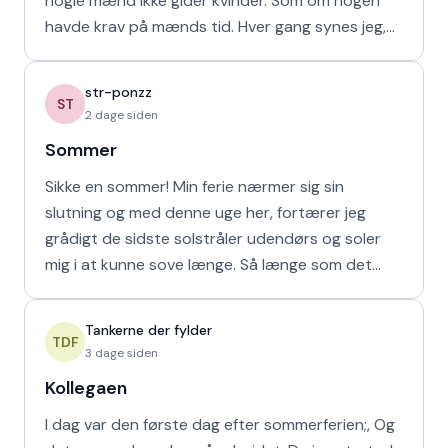
nogle mænd ikke gider kvinder. Som om nogen
havde krav på mænds tid. Hver gang synes jeg,
at de bør vende den
str-ponzz
ST
2 dage siden
Sommer
Sikke en sommer! Min ferie nærmer sig sin
slutning og med denne uge her, fortærer jeg
grådigt de sidste solstråler udendørs og soler
mig i at kunne sove længe. Så længe som det
naturligvis er muligt m
Tankerne der fylder
TDF
3 dage siden
Kollegaen
I dag var den første dag efter sommerferien;, Og