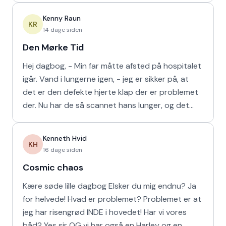
Kenny Raun
KR
14 dage siden
Den Mørke Tid
Hej dagbog, - Min far måtte afsted på hospitalet
igår. Vand i lungerne igen, - jeg er sikker på, at
det er den defekte hjerte klap der er problemet
der. Nu har de så scannet hans lunger, og det
viser
Kenneth Hvid
KH
16 dage siden
Cosmic chaos
Kære søde lille dagbog Elsker du mig endnu? Ja
for helvede! Hvad er problemet? Problemet er at
jeg har risengrød INDE i hovedet! Har vi vores
båd? Yes sir OG vi har også en Harley og en