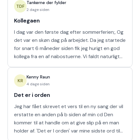
Tankerne der fylder
TDF
2 dage siden
Kollegaen
I dag var den første dag efter sommerferien;, Og
det var en skøn dag på arbejdet. Da jeg startede
for snart 6 måneder siden fik jeg hurigt en god
kollega fra en af nabostuerne. Vi faldt naturligt
hur
Kenny Raun
KR
4 dage siden
Det er i orden
Jeg har fået skrevet et vers til en ny sang der vil
erstatte en anden på b siden af min cd Den
kommer til at handle om at give slip på en man
holder af. 'Det er I orden' var mine sidste ord til
min m