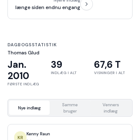
Nyere indlæg
længe siden endnu engang
DAGBOGSSTATISTIK
Thomas Glud
Jan.
39
67,6 T
2010
INDLÆG I ALT
VISNINGER I ALT
FØRSTE INDLÆG
Samme
Venners
Nye indlæg
bruger
indlæg
Kenny Raun
KR