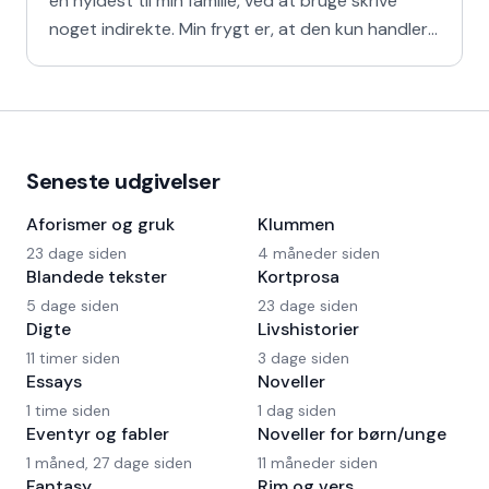
en hyldest til min familie, ved at bruge skrive
noget indirekte. Min frygt er, at den kun handler
om
Seneste udgivelser
Aforismer og gruk
Klummen
23 dage siden
4 måneder siden
Blandede tekster
Kortprosa
5 dage siden
23 dage siden
Digte
Livshistorier
11 timer siden
3 dage siden
Essays
Noveller
1 time siden
1 dag siden
Eventyr og fabler
Noveller for børn/unge
1 måned, 27 dage siden
11 måneder siden
Fantasy
Rim og vers