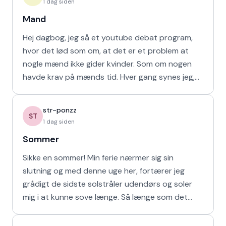
1 dag siden
Mand
Hej dagbog, jeg så et youtube debat program,
hvor det lød som om, at det er et problem at
nogle mænd ikke gider kvinder. Som om nogen
havde krav på mænds tid. Hver gang synes jeg,
at de bør vende den
str-ponzz
ST
1 dag siden
Sommer
Sikke en sommer! Min ferie nærmer sig sin
slutning og med denne uge her, fortærer jeg
grådigt de sidste solstråler udendørs og soler
mig i at kunne sove længe. Så længe som det
naturligvis er muligt m