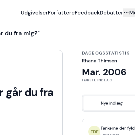
Udgivelser
Forfattere
Feedback
Debatter
M
år du fra mig?"
DAGBOGSSTATISTIK
Rhana Thimsen
Mar. 2006
FØRSTE INDLÆG
r går du fra
Nye indlæg
Tankerne der fyld
TDF
1 dag siden