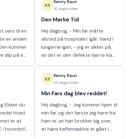
Kenny Raun
m
naturligt hur
KR
16 dage siden
Den Mørke Tid
t vers til en
Hej dagbog, - Min far måtte
tte en anden
afsted på hospitalet igår. Vand i
lungerne igen, - jeg er sikker på,
ve slip på en
at det er den defekte hjerte klap
 I orden' var
der er problemet der. Nu har de
n m
så scannet hans lunger, og det
Kenny Raun
viser
KR
22 dage siden
Min Fars dag blev reddet!
 du
Hej dagbog, - Jeg kommer hjem til
min far..og det første jeg høre fra
ham er, at han brokker sig over,
E i hovedet!
at hans kaffemaskine er gået i
stykker. Han har ikke kunnet få sin