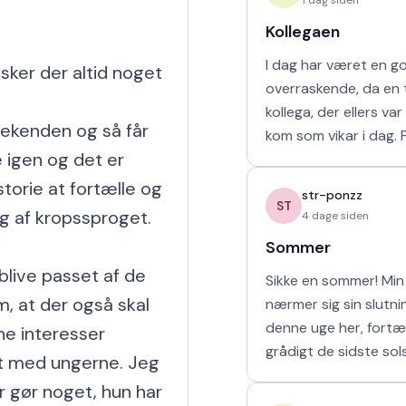
Kollegaen
I dag har været en g
sker der altid noget 
overraskende, da en t
kollega, der ellers va
eekenden og så får 
kom som vikar i dag. For tre uger
e igen og det er 
siden arbejdede vi s
uge i sommerferien, hv
torie at fortælle og 
str-ponzz
havd
ST
 af kropssproget.

4 dage siden
Sommer
blive passet af de 
Sikke en sommer! Min 
 at der også skal 
nærmer sig sin slutn
denne uge her, fortæ
e interesser 
grådigt de sidste sol
t med ungerne. Jeg 
udendørs og soler mi
r gør noget, hun har 
sove længe. Så læng