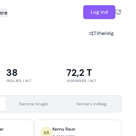
Log ind
ere
Tilfældig
38
72,2 T
INDLÆG I ALT
VISNINGER I ALT
Samme bruger
Venners indlæg
er
Kenny Raun
KR
4 dage siden