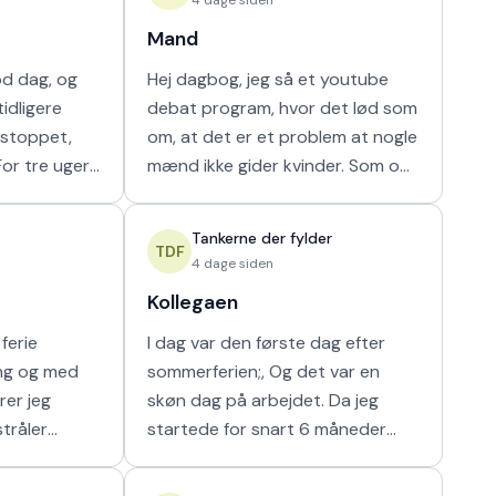
Mand
od dag, og
Hej dagbog, jeg så et youtube
idligere
debat program, hvor det lød som
r stoppet,
om, at det er et problem at nogle
mænd ikke gider kvinder. Som om
ammen i en
nogen havde krav på mænds tid.
ilket vi ikke
Hver gang synes jeg, at de bør
Tankerne der fylder
vende den
TDF
4 dage siden
Kollegaen
ferie
I dag var den første dag efter
ing og med
sommerferien;, Og det var en
rer jeg
skøn dag på arbejdet. Da jeg
stråler
startede for snart 6 måneder
g i at kunne
siden fik jeg hurigt en god kollega
e som det
fra en af nabostuerne. Vi faldt