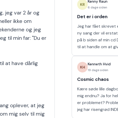
Kenny Raun
naturligvis er muligt 
KR
6 dage siden
jeg var 2 år og 
Det er i orden
ller ikke om 
Jeg har fået skrevet e
ekenderne og jeg 
ny sang der vil ersta
 til min far: "Du er 
på b siden af min cd Den kommer
til at handle om at gi
man holder af. 'Det er
mine sidste ord til mi
il at have dårlig 
Kenneth Hvid
KH
19 dage siden
Cosmic chaos
Kære søde lille dagbog Elsker
mig endnu? Ja for helvede! Hvad
er problemet? Problemet er at
ng oplever, at jeg 
jeg har risengrød IND
om mig selv til mig 
Har vi vores båd? Yes sir OG vi