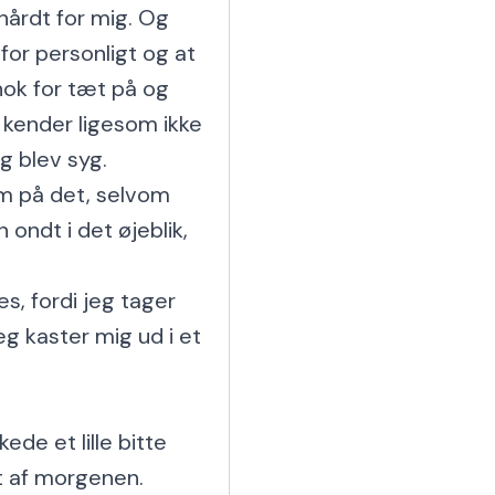
hårdt for mig. Og 
for personligt og at 
ok for tæt på og 
 kender ligesom ikke 
g blev syg.

m på det, selvom 
ondt i det øjeblik, 
, fordi jeg tager 
g kaster mig ud i et 
e et lille bitte 
t af morgenen.
