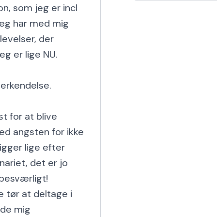
n, som jeg er incl 
har også en Harley og
 jeg har med mig 
levelser, der 
 er lige NU.

erkendelse.

for at blive 
d angsten for ikke 
igger lige efter 
ariet, det er jo 
esværligt!

e tør at deltage i 
rde mig 