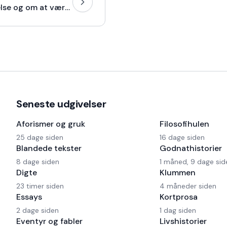
Lidt opdragelse og om at være på pension som 43år
Seneste udgivelser
Aforismer og gruk
Filosofihulen
25 dage siden
16 dage siden
Blandede tekster
Godnathistorier
8 dage siden
1 måned, 9 dage sid
Digte
Klummen
23 timer siden
4 måneder siden
Essays
Kortprosa
2 dage siden
1 dag siden
Eventyr og fabler
Livshistorier