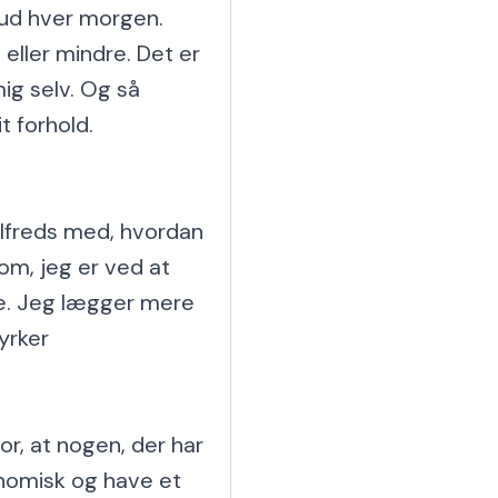
Gud hver morgen. 
ller mindre. Det er 
ig selv. Og så 
 forhold.

ilfreds med, hvordan 
om, jeg er ved at 
e. Jeg lægger mere 
rker 
or, at nogen, der har 
nomisk og have et 