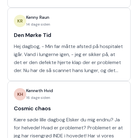
min m
Kenny Raun
KR
14 dage siden
Den Mørke Tid
Hej dagbog, - Min far måtte afsted på hospitalet
igår. Vand i lungerne igen, - jeg er sikker på, at
det er den defekte hjerte klap der er problemet
der. Nu har de så scannet hans lunger, og det
viser
Kenneth Hvid
KH
16 dage siden
Cosmic chaos
Kære søde lille dagbog Elsker du mig endnu? Ja
for helvede! Hvad er problemet? Problemet er at
jeg har risengrød INDE i hovedet! Har vi vores