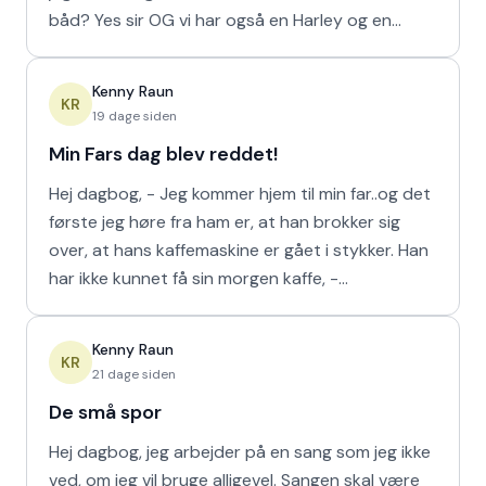
båd? Yes sir OG vi har også en Harley og en
Ferrari!
Kenny Raun
KR
19 dage siden
Min Fars dag blev reddet!
Hej dagbog, - Jeg kommer hjem til min far..og det
første jeg høre fra ham er, at han brokker sig
over, at hans kaffemaskine er gået i stykker. Han
har ikke kunnet få sin morgen kaffe, -
Kaffedrikkerne
Kenny Raun
KR
21 dage siden
De små spor
Hej dagbog, jeg arbejder på en sang som jeg ikke
ved, om jeg vil bruge alligevel. Sangen skal være