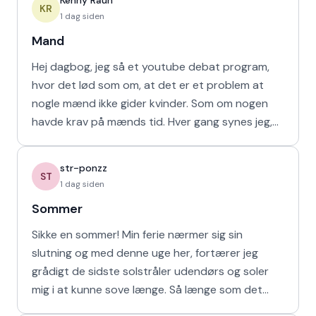
Kenny Raun
KR
1 dag siden
Mand
Hej dagbog, jeg så et youtube debat program,
hvor det lød som om, at det er et problem at
nogle mænd ikke gider kvinder. Som om nogen
havde krav på mænds tid. Hver gang synes jeg,
at de bør vende den
str-ponzz
ST
1 dag siden
Sommer
Sikke en sommer! Min ferie nærmer sig sin
slutning og med denne uge her, fortærer jeg
grådigt de sidste solstråler udendørs og soler
mig i at kunne sove længe. Så længe som det
naturligvis er muligt m