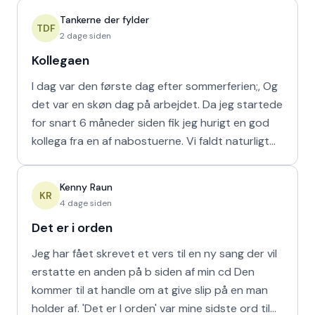
Tankerne der fylder
TDF
2 dage siden
Kollegaen
I dag var den første dag efter sommerferien;, Og
det var en skøn dag på arbejdet. Da jeg startede
for snart 6 måneder siden fik jeg hurigt en god
kollega fra en af nabostuerne. Vi faldt naturligt
hur
Kenny Raun
KR
4 dage siden
Det er i orden
Jeg har fået skrevet et vers til en ny sang der vil
erstatte en anden på b siden af min cd Den
kommer til at handle om at give slip på en man
holder af. 'Det er I orden' var mine sidste ord til