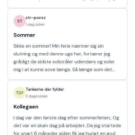
at de bør vende den
str-ponzz
ST
1 dag siden
Sommer
Sikke en sommer! Min ferie nærmer sig sin
slutning og med denne uge her, fortærer jeg
grådigt de sidste solstråler udendørs og soler
mig i at kunne sove længe. Så længe som det
naturligvis er muligt m
Tankerne der fylder
TDF
2 dage siden
Kollegaen
I dag var den første dag efter sommerferien;, Og
det var en skøn dag på arbejdet. Da jeg startede
for snart 6 måneder siden fik jeg hurigt en god