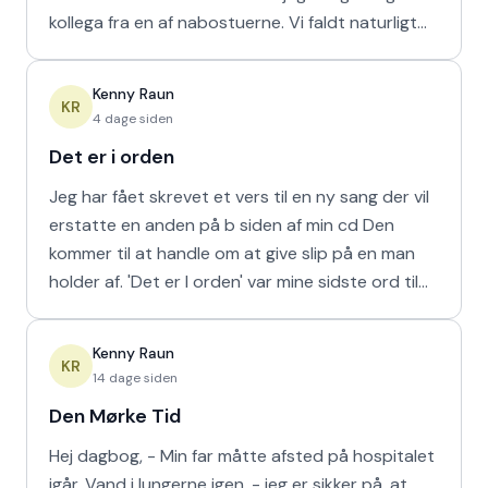
kollega fra en af nabostuerne. Vi faldt naturligt
hur
Kenny Raun
KR
4 dage siden
Det er i orden
Jeg har fået skrevet et vers til en ny sang der vil
erstatte en anden på b siden af min cd Den
kommer til at handle om at give slip på en man
holder af. 'Det er I orden' var mine sidste ord til
min m
Kenny Raun
KR
14 dage siden
Den Mørke Tid
Hej dagbog, - Min far måtte afsted på hospitalet
igår. Vand i lungerne igen, - jeg er sikker på, at