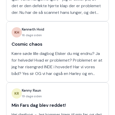
det er den defekte hjerte klap der er problemet
der. Nu har de så scannet hans lunger, og det
viser
Kenneth Hvid
KH
16 dage siden
Cosmic chaos
Kære søde lille dagbog Elsker du mig endnu? Ja
for helvede! Hvad er problemet? Problemet er at
jeg har risengrød INDE i hovedet! Har vi vores
båd? Yes sir OG vi har også en Harley og en
Ferrari!
Kenny Raun
KR
19 dage siden
Min Fars dag blev reddet!
Hej dagbog, - Jeg kommer hjem til min far..og det