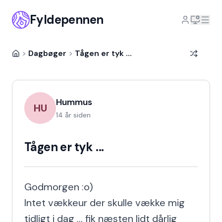
Fyldepennen
>
Dagbøger
>
Tågen er tyk ...
Hummus
HU
14 år siden
Tågen er tyk ...
Godmorgen :o)

Intet vækkeur der skulle vække mig 
tidligt i dag ... fik næsten lidt dårlig 