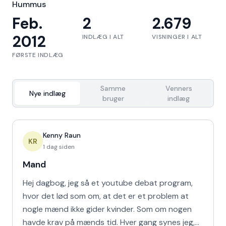
Hummus
Feb.
2
2.679
2012
INDLÆG I ALT
VISNINGER I ALT
FØRSTE INDLÆG
Samme
Venners
Nye indlæg
bruger
indlæg
Kenny Raun
KR
1 dag siden
Mand
Hej dagbog, jeg så et youtube debat program,
hvor det lød som om, at det er et problem at
nogle mænd ikke gider kvinder. Som om nogen
havde krav på mænds tid. Hver gang synes jeg,