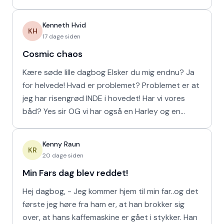
viser
Kenneth Hvid
KH
17 dage siden
Cosmic chaos
Kære søde lille dagbog Elsker du mig endnu? Ja
for helvede! Hvad er problemet? Problemet er at
jeg har risengrød INDE i hovedet! Har vi vores
båd? Yes sir OG vi har også en Harley og en
Ferrari!
Kenny Raun
KR
20 dage siden
Min Fars dag blev reddet!
Hej dagbog, - Jeg kommer hjem til min far..og det
første jeg høre fra ham er, at han brokker sig
over, at hans kaffemaskine er gået i stykker. Han