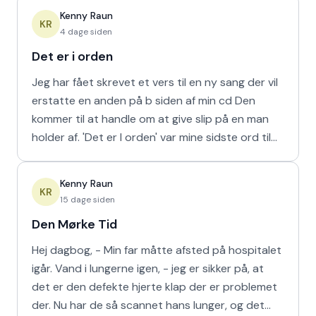
Kenny Raun
KR
4 dage siden
Det er i orden
Jeg har fået skrevet et vers til en ny sang der vil
erstatte en anden på b siden af min cd Den
kommer til at handle om at give slip på en man
holder af. 'Det er I orden' var mine sidste ord til
min m
Kenny Raun
KR
15 dage siden
Den Mørke Tid
Hej dagbog, - Min far måtte afsted på hospitalet
igår. Vand i lungerne igen, - jeg er sikker på, at
det er den defekte hjerte klap der er problemet
der. Nu har de så scannet hans lunger, og det