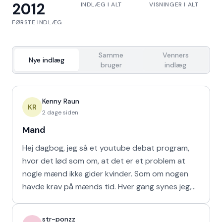
2012
INDLÆG I ALT
VISNINGER I ALT
FØRSTE INDLÆG
Samme
Venners
Nye indlæg
bruger
indlæg
Kenny Raun
KR
2 dage siden
Mand
Hej dagbog, jeg så et youtube debat program,
hvor det lød som om, at det er et problem at
nogle mænd ikke gider kvinder. Som om nogen
havde krav på mænds tid. Hver gang synes jeg,
at de bør vende den
str-ponzz