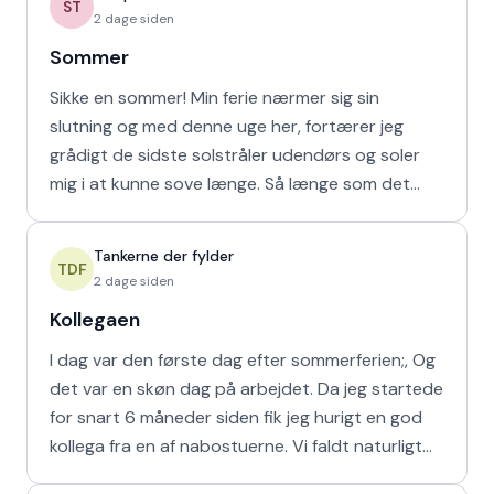
ST
2 dage siden
Sommer
Sikke en sommer! Min ferie nærmer sig sin
slutning og med denne uge her, fortærer jeg
grådigt de sidste solstråler udendørs og soler
mig i at kunne sove længe. Så længe som det
naturligvis er muligt m
Tankerne der fylder
TDF
2 dage siden
Kollegaen
I dag var den første dag efter sommerferien;, Og
det var en skøn dag på arbejdet. Da jeg startede
for snart 6 måneder siden fik jeg hurigt en god
kollega fra en af nabostuerne. Vi faldt naturligt
hur