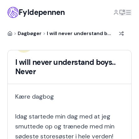
Fyldepennen
>
Dagbøger
>
I will never understand boys.. Never
MysteriousGirl
MY
14 år siden
I will never understand boys..
Never
Kære dagbog

Idag startede min dag med at jeg 
smuttede op og trænede med min 
sødeste storesøster i hele verden! 