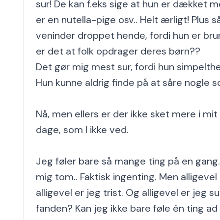
sur! De kan f.eks sige at hun er dækket m
er en nutella-pige osv.. Helt ærligt! Plus 
veninder droppet hende, fordi hun er bru
er det at folk opdrager deres børn??

Det gør mig mest sur, fordi hun simpelthen
Hun kunne aldrig finde på at såre nogle so
Nå, men ellers er der ikke sket mere i mit 
dage, som I ikke ved.

Jeg føler bare så mange ting på en gang. F
mig tom.. Faktisk ingenting. Men alligevel 
alligevel er jeg trist. Og alligevel er jeg su
fanden? Kan jeg ikke bare føle én ting a