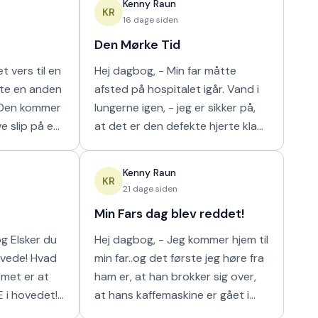
Kenny Raun
m
naturligt hur
KR
16 dage siden
Den Mørke Tid
t vers til en
Hej dagbog, - Min far måtte
tte en anden
afsted på hospitalet igår. Vand i
lungerne igen, - jeg er sikker på,
ve slip på en
at det er den defekte hjerte klap
 I orden' var
der er problemet der. Nu har de
n m
så scannet hans lunger, og det
Kenny Raun
viser
KR
21 dage siden
Min Fars dag blev reddet!
 du
Hej dagbog, - Jeg kommer hjem til
min far..og det første jeg høre fra
ham er, at han brokker sig over,
E i hovedet!
at hans kaffemaskine er gået i
stykker. Han har ikke kunnet få sin