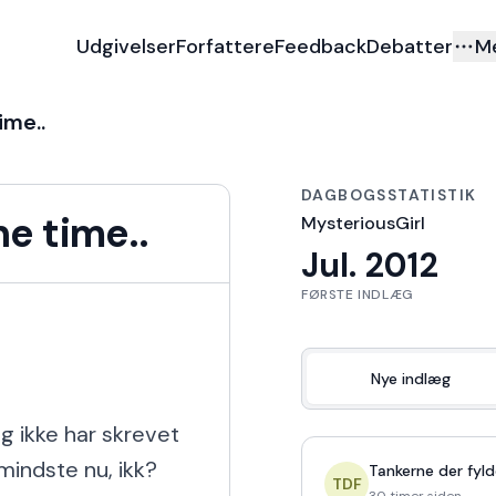
Udgivelser
Forfattere
Feedback
Debatter
M
ime..
DAGBOGSSTATISTIK
e time..
MysteriousGirl
Jul. 2012
FØRSTE INDLÆG
Nye indlæg
g ikke har skrevet 
mindste nu, ikk?

Tankerne der fyld
TDF
30 timer siden