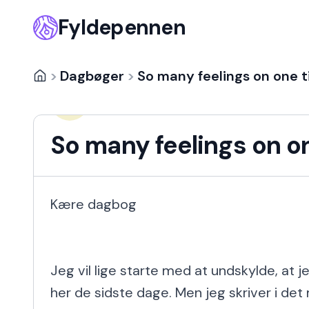
Fyldepennen
>
Dagbøger
>
So many feelings on one t
MysteriousGirl
MY
14 år siden
So many feelings on on
Kære dagbog

Jeg vil lige starte med at undskylde, at je
her de sidste dage. Men jeg skriver i det 