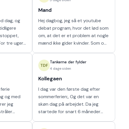
Mand
od dag, og
Hej dagbog, jeg så et youtube
idligere
debat program, hvor det lød som
r stoppet,
om, at det er et problem at nogle
mænd ikke gider kvinder. Som om
ammen i en
nogen havde krav på mænds tid.
ilket vi ikke
Hver gang synes jeg, at de bør
Tankerne der fylder
vende den
TDF
4 dage siden
Kollegaen
ferie
I dag var den første dag efter
ing og med
sommerferien;, Og det var en
rer jeg
skøn dag på arbejdet. Da jeg
stråler
startede for snart 6 måneder
g i at kunne
siden fik jeg hurigt en god kollega
e som det
fra en af nabostuerne. Vi faldt