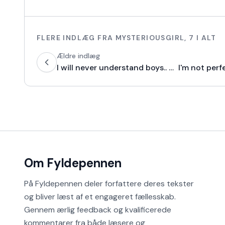
FLERE INDLÆG FRA
MYSTERIOUSGIRL
,
7
I ALT
Ældre indlæg
I will never understand boys.. Never
I'm not perf
Om Fyldepennen
På Fyldepennen deler forfattere deres tekster
og bliver læst af et engageret fællesskab.
Gennem ærlig feedback og kvalificerede
kommentarer fra både læsere og