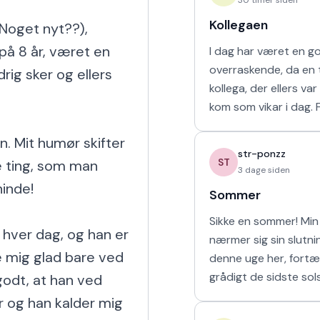
Kollegaen
Noget nyt??), 
å 8 år, været en 
I dag har været en g
overraskende, da en t
rig sker og ellers 
kollega, der ellers va
kom som vikar i dag. For tre uger
siden arbejdede vi s
. Mit humør skifter 
uge i sommerferien, hv
str-ponzz
havd
ST
 ting, som man 
3 dage siden
inde!

Sommer
Sikke en sommer! Min 
 hver dag, og han er 
nærmer sig sin slutn
 mig glad bare ved 
denne uge her, fortæ
grådigt de sidste sol
godt, at han ved 
udendørs og soler mi
 og han kalder mig 
sove længe. Så læng