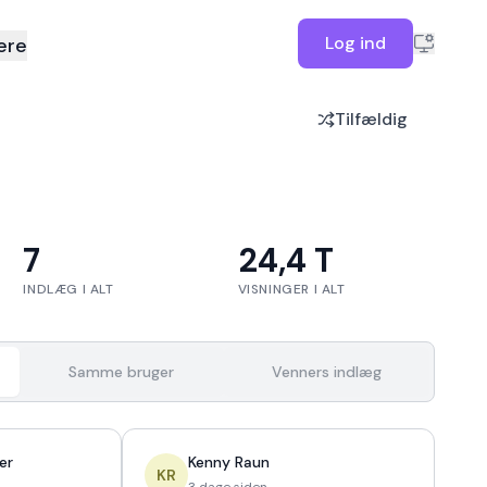
Log ind
ere
Tilfældig
7
24,4 T
INDLÆG I ALT
VISNINGER I ALT
Samme bruger
Venners indlæg
er
Kenny Raun
KR
3 dage siden