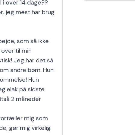
 i over 14 dage?? 
har også en Harley og
r, jeg mest har brug 
bejde, som så ikke 
over til min 
isk! Jeg har det så 
som andre børn. Hun 
kommelse! Hun 
glelak på sidste 
ltså 2 måneder 
fortæller mig som 
e, gør mig virkelig 