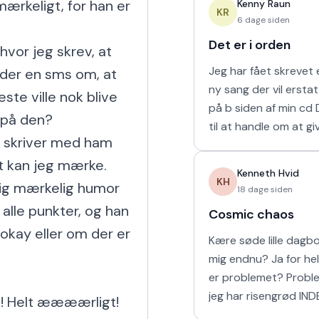
ærkeligt, for han er 
Kenny Raun
naturligvis er muligt 
KR
6 dage siden
Det er i orden
vor jeg skrev, at 
Jeg har fået skrevet e
der en sms om, at 
ny sang der vil ersta
te ville nok blive 
på b siden af min cd Den kommer
 på den?

til at handle om at gi
g skriver med ham 
man holder af. 'Det er
t kan jeg mærke. 
mine sidste ord til mi
Kenneth Hvid
KH
ig mærkelig humor 
18 dage siden
alle punkter, og han 
Cosmic chaos
okay eller om der er 
Kære søde lille dagbog Elsker
mig endnu? Ja for helvede! Hvad
er problemet? Problemet er at
jeg har risengrød IND
 Helt æææærligt! 
Har vi vores båd? Yes sir OG vi