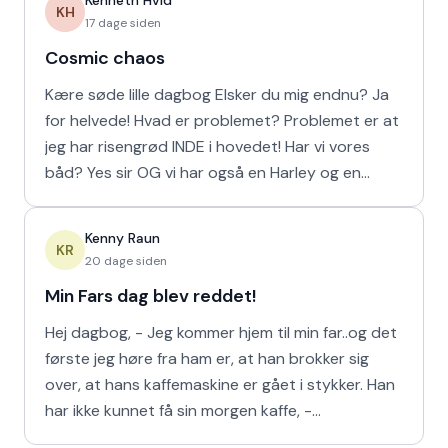
Kenneth Hvid
KH
17 dage siden
Cosmic chaos
Kære søde lille dagbog Elsker du mig endnu? Ja
for helvede! Hvad er problemet? Problemet er at
jeg har risengrød INDE i hovedet! Har vi vores
båd? Yes sir OG vi har også en Harley og en
Ferrari!
Kenny Raun
KR
20 dage siden
Min Fars dag blev reddet!
Hej dagbog, - Jeg kommer hjem til min far..og det
første jeg høre fra ham er, at han brokker sig
over, at hans kaffemaskine er gået i stykker. Han
har ikke kunnet få sin morgen kaffe, -
Kaffedrikkerne