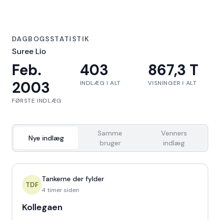
DAGBOGSSTATISTIK
Suree Lio
Feb.
403
867,3 T
2003
INDLÆG I ALT
VISNINGER I ALT
FØRSTE INDLÆG
Samme
Venners
Nye indlæg
bruger
indlæg
Tankerne der fylder
TDF
4 timer siden
Kollegaen