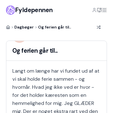
Fyldepennen
>
Dagbøger
>
Og ferien går til..
Suree Lio
SL
14 år siden
Og ferien går til..
Langt om længe har vi fundet ud af at 
vi skal holde ferie sammen - og 
hvornår. Hvad jeg ikke ved er hvor - 
for det holder kæresten som en 
hemmelighed for mig. Jeg GLÆDER 
mig. Der er noget ekstra rart ved den 