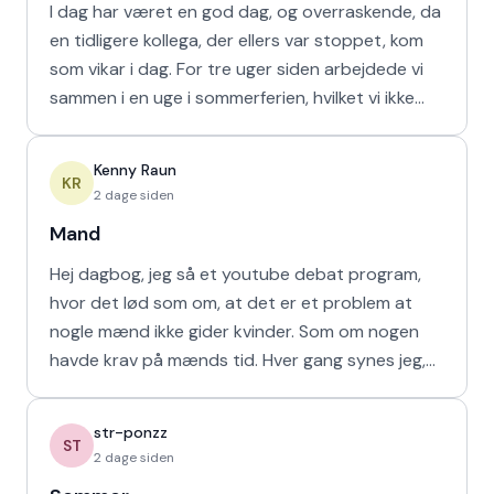
I dag har været en god dag, og overraskende, da
en tidligere kollega, der ellers var stoppet, kom
som vikar i dag. For tre uger siden arbejdede vi
sammen i en uge i sommerferien, hvilket vi ikke
havd
Kenny Raun
KR
2 dage siden
Mand
Hej dagbog, jeg så et youtube debat program,
hvor det lød som om, at det er et problem at
nogle mænd ikke gider kvinder. Som om nogen
havde krav på mænds tid. Hver gang synes jeg,
at de bør vende den
str-ponzz
ST
2 dage siden