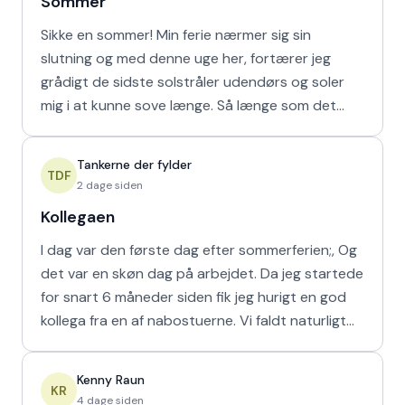
Sommer
Sikke en sommer! Min ferie nærmer sig sin
slutning og med denne uge her, fortærer jeg
grådigt de sidste solstråler udendørs og soler
mig i at kunne sove længe. Så længe som det
naturligvis er muligt m
Tankerne der fylder
TDF
2 dage siden
Kollegaen
I dag var den første dag efter sommerferien;, Og
det var en skøn dag på arbejdet. Da jeg startede
for snart 6 måneder siden fik jeg hurigt en god
kollega fra en af nabostuerne. Vi faldt naturligt
hur
Kenny Raun
KR
4 dage siden