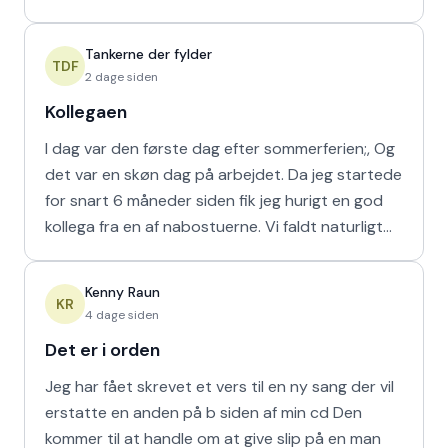
naturligvis er muligt m
Tankerne der fylder
TDF
2 dage siden
Kollegaen
I dag var den første dag efter sommerferien;, Og
det var en skøn dag på arbejdet. Da jeg startede
for snart 6 måneder siden fik jeg hurigt en god
kollega fra en af nabostuerne. Vi faldt naturligt
hur
Kenny Raun
KR
4 dage siden
Det er i orden
Jeg har fået skrevet et vers til en ny sang der vil
erstatte en anden på b siden af min cd Den
kommer til at handle om at give slip på en man