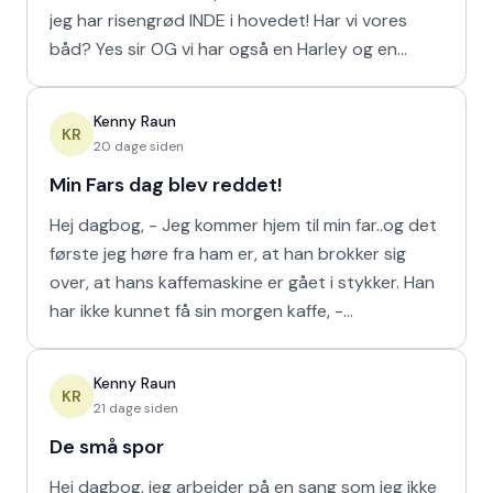
jeg har risengrød INDE i hovedet! Har vi vores
båd? Yes sir OG vi har også en Harley og en
Ferrari!
Kenny Raun
KR
20 dage siden
Min Fars dag blev reddet!
Hej dagbog, - Jeg kommer hjem til min far..og det
første jeg høre fra ham er, at han brokker sig
over, at hans kaffemaskine er gået i stykker. Han
har ikke kunnet få sin morgen kaffe, -
Kaffedrikkerne
Kenny Raun
KR
21 dage siden
De små spor
Hej dagbog, jeg arbejder på en sang som jeg ikke