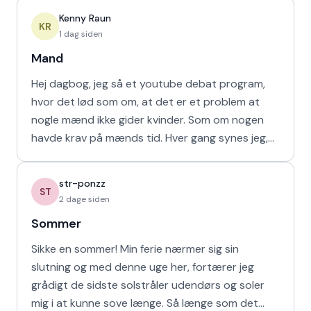
Kenny Raun
KR
1 dag siden
Mand
Hej dagbog, jeg så et youtube debat program,
hvor det lød som om, at det er et problem at
nogle mænd ikke gider kvinder. Som om nogen
havde krav på mænds tid. Hver gang synes jeg,
at de bør vende den
str-ponzz
ST
2 dage siden
Sommer
Sikke en sommer! Min ferie nærmer sig sin
slutning og med denne uge her, fortærer jeg
grådigt de sidste solstråler udendørs og soler
mig i at kunne sove længe. Så længe som det