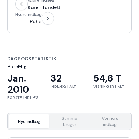
Ældre indlæg
Kuren fundet!
Nyere indlæg
Puha
DAGBOGSSTATISTIK
BareMig
Jan.
32
54,6 T
2010
INDLÆG I ALT
VISNINGER I ALT
FØRSTE INDLÆG
Samme
Venners
Nye indlæg
bruger
indlæg