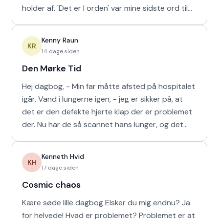
holder af. 'Det er I orden' var mine sidste ord til
min m
Kenny Raun
KR
14 dage siden
Den Mørke Tid
Hej dagbog, - Min far måtte afsted på hospitalet
igår. Vand i lungerne igen, - jeg er sikker på, at
det er den defekte hjerte klap der er problemet
der. Nu har de så scannet hans lunger, og det
viser
Kenneth Hvid
KH
17 dage siden
Cosmic chaos
Kære søde lille dagbog Elsker du mig endnu? Ja
for helvede! Hvad er problemet? Problemet er at