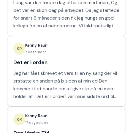
I dag var den første dag efter sommerferien;, Og
det var en skøn dag på arbejdet. Da jeg startede
for snart 6 måneder siden fik jeg hurigt en god
kollega fra en af nabostuerne. Vi faldt naturligt
hur
Kenny Raun
KR
7 dage siden
Det er i orden
Jeg har fået skrevet et vers til en ny sang der vil
erstatte en anden på b siden af min cd Den
kommer til at handle om at give slip på en man
holder af. 'Det er I orden' var mine sidste ord til
min m
Kenny Raun
KR
17 dage siden