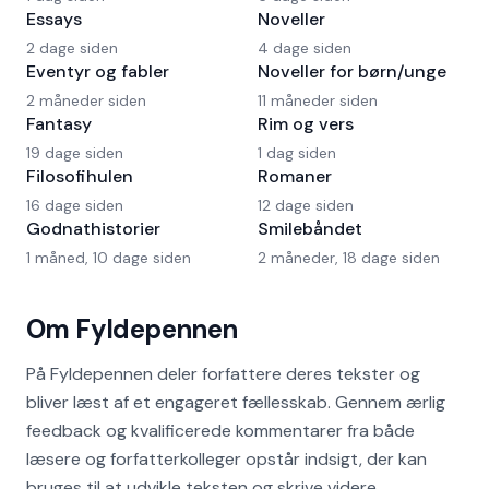
Essays
Noveller
2 dage siden
4 dage siden
Eventyr og fabler
Noveller for børn/unge
2 måneder siden
11 måneder siden
Fantasy
Rim og vers
19 dage siden
1 dag siden
Filosofihulen
Romaner
16 dage siden
12 dage siden
Godnathistorier
Smilebåndet
1 måned, 10 dage siden
2 måneder, 18 dage siden
Om Fyldepennen
På Fyldepennen deler forfattere deres tekster og
bliver læst af et engageret fællesskab. Gennem ærlig
feedback og kvalificerede kommentarer fra både
læsere og forfatterkolleger opstår indsigt, der kan
bruges til at udvikle teksten og skrive videre.