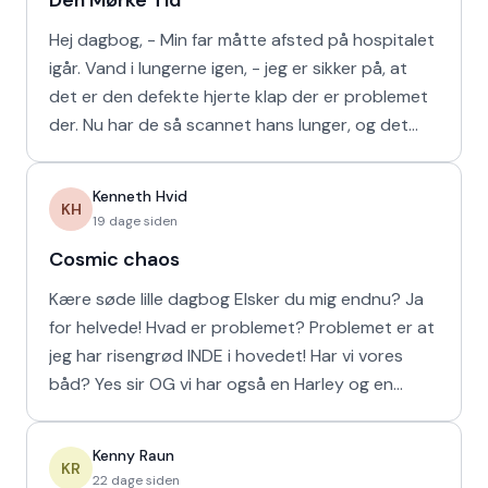
Den Mørke Tid
Hej dagbog, - Min far måtte afsted på hospitalet
igår. Vand i lungerne igen, - jeg er sikker på, at
det er den defekte hjerte klap der er problemet
der. Nu har de så scannet hans lunger, og det
viser
Kenneth Hvid
KH
19 dage siden
Cosmic chaos
Kære søde lille dagbog Elsker du mig endnu? Ja
for helvede! Hvad er problemet? Problemet er at
jeg har risengrød INDE i hovedet! Har vi vores
båd? Yes sir OG vi har også en Harley og en
Ferrari!
Kenny Raun
KR
22 dage siden