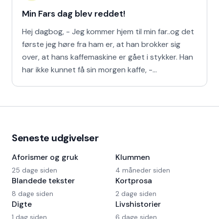
Min Fars dag blev reddet!
Hej dagbog, - Jeg kommer hjem til min far..og det
første jeg høre fra ham er, at han brokker sig
over, at hans kaffemaskine er gået i stykker. Han
har ikke kunnet få sin morgen kaffe, -
Kaffedrikkerne
Seneste udgivelser
Aforismer og gruk
Klummen
25 dage siden
4 måneder siden
Blandede tekster
Kortprosa
8 dage siden
2 dage siden
Digte
Livshistorier
1 dag siden
6 dage siden