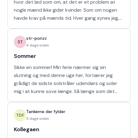
hvor det lød som om, at det er et problem at
nogle mænd ikke gider kvinder. Som om nogen
havde krav på mænds tid. Hver gang synes jeg,
at de bør vende den
str-ponzz
ST
4 dage siden
Sommer
Sikke en sommer! Min ferie nærmer sig sin
slutning og med denne uge her, fortærer jeg
grådigt de sidste solstråler udendørs og soler
mig i at kunne sove længe. Så længe som det
naturligvis er muligt m
Tankerne der fylder
TDF
5 dage siden
Kollegaen