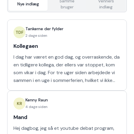
Samme
Venners
Nye indlæg
bruger
indlæg
Tankerne der fylder
TDF
2 dage siden
Kollegaen
I dag har været en god dag, og overraskende, da
en tidligere kollega, der ellers var stoppet, kom
som vikar i dag. For tre uger siden arbejdede vi
sammen i en uge i sommerferien, hvilket vi ikke
havd
Kenny Raun
KR
4 dage siden
Mand
Hej dagbog, jeg så et youtube debat program,