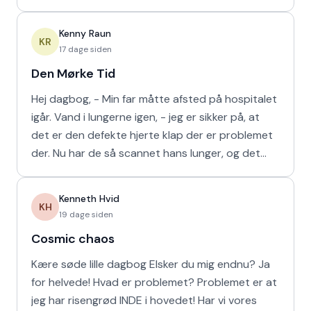
min m
Kenny Raun
KR
17 dage siden
Den Mørke Tid
Hej dagbog, - Min far måtte afsted på hospitalet
igår. Vand i lungerne igen, - jeg er sikker på, at
det er den defekte hjerte klap der er problemet
der. Nu har de så scannet hans lunger, og det
viser
Kenneth Hvid
KH
19 dage siden
Cosmic chaos
Kære søde lille dagbog Elsker du mig endnu? Ja
for helvede! Hvad er problemet? Problemet er at
jeg har risengrød INDE i hovedet! Har vi vores