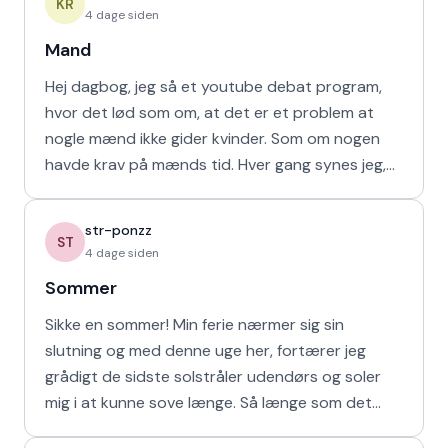
KR
4 dage siden
Mand
Hej dagbog, jeg så et youtube debat program,
hvor det lød som om, at det er et problem at
nogle mænd ikke gider kvinder. Som om nogen
havde krav på mænds tid. Hver gang synes jeg,
at de bør vende den
str-ponzz
ST
4 dage siden
Sommer
Sikke en sommer! Min ferie nærmer sig sin
slutning og med denne uge her, fortærer jeg
grådigt de sidste solstråler udendørs og soler
mig i at kunne sove længe. Så længe som det
naturligvis er muligt m