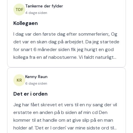
Tankerne der fylder
TDF
4 dage siden
Kollegaen
I dag var den første dag efter sommerferien;, Og
det var en skøn dag på arbejdet. Da jeg startede
for snart 6 måneder siden fik jeg hurigt en god
kollega fra en af nabostuerne. Vi faldt naturligt
hur
Kenny Raun
KR
6 dage siden
Det er i orden
Jeg har fået skrevet et vers til en ny sang der vil
erstatte en anden på b siden af min cd Den
kommer til at handle om at give slip på en man
holder af. 'Det er I orden' var mine sidste ord til