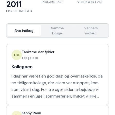
2011
INDLÆG I ALT
VISNINGER I ALT
FØRSTE INDLÆG
Samme
Venners
Nye indlæg
bruger
indlæg
Tankerne der fylder
TDF
1 dag siden
Kollegaen
I dag har været en god dag, og overraskende, da
en tidligere kollega, der ellers var stoppet, kom
som vikar i dag. For tre uger siden arbejdede vi
sammen i en uge i sommerferien, hvilket vi ikke
havd
Kenny Raun