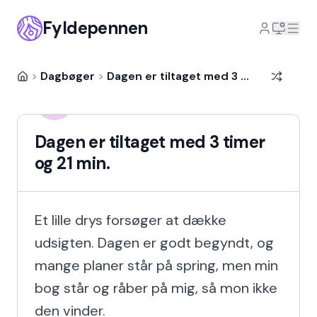
Fyldepennen
>
Dagbøger
>
Dagen er tiltaget med 3 timer og 21 min.
Hanna Fink
HF
13 år siden
Dagen er tiltaget med 3 timer
og 21 min.
Et lille drys forsøger at dække 
udsigten. Dagen er godt begyndt, og 
mange planer står på spring, men min 
bog står og råber på mig, så mon ikke 
den vinder.
