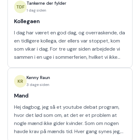
Tankerne der fylder
TDF
1 dag siden
Kollegaen
I dag har været en god dag, og overraskende, da
en tidligere kollega, der ellers var stoppet, kom
som vikar i dag. For tre uger siden arbejdede vi
sammen i en uge i sommerferien, hvilket vi ikke
havd
Kenny Raun
KR
3 dage siden
Mand
Hej dagbog, jeg så et youtube debat program,
hvor det lød som om, at det er et problem at
nogle mænd ikke gider kvinder. Som om nogen
havde krav på mænds tid. Hver gang synes jeg,
at de bør vende den