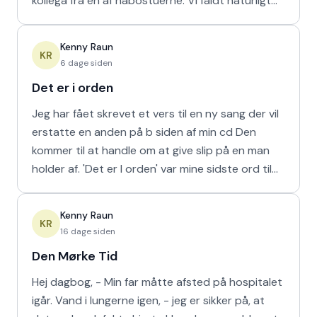
kollega fra en af nabostuerne. Vi faldt naturligt
hur
Kenny Raun
KR
6 dage siden
Det er i orden
Jeg har fået skrevet et vers til en ny sang der vil
erstatte en anden på b siden af min cd Den
kommer til at handle om at give slip på en man
holder af. 'Det er I orden' var mine sidste ord til
min m
Kenny Raun
KR
16 dage siden
Den Mørke Tid
Hej dagbog, - Min far måtte afsted på hospitalet
igår. Vand i lungerne igen, - jeg er sikker på, at