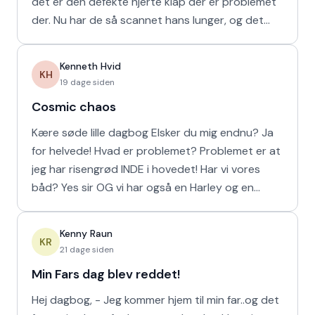
det er den defekte hjerte klap der er problemet
der. Nu har de så scannet hans lunger, og det
viser
Kenneth Hvid
KH
19 dage siden
Cosmic chaos
Kære søde lille dagbog Elsker du mig endnu? Ja
for helvede! Hvad er problemet? Problemet er at
jeg har risengrød INDE i hovedet! Har vi vores
båd? Yes sir OG vi har også en Harley og en
Ferrari!
Kenny Raun
KR
21 dage siden
Min Fars dag blev reddet!
Hej dagbog, - Jeg kommer hjem til min far..og det