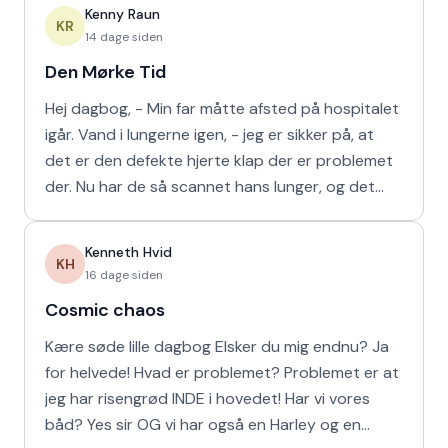
Kenny Raun
KR
14 dage siden
Den Mørke Tid
Hej dagbog, - Min far måtte afsted på hospitalet
igår. Vand i lungerne igen, - jeg er sikker på, at
det er den defekte hjerte klap der er problemet
der. Nu har de så scannet hans lunger, og det
viser
Kenneth Hvid
KH
16 dage siden
Cosmic chaos
Kære søde lille dagbog Elsker du mig endnu? Ja
for helvede! Hvad er problemet? Problemet er at
jeg har risengrød INDE i hovedet! Har vi vores
båd? Yes sir OG vi har også en Harley og en