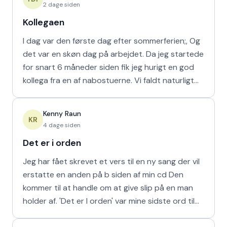
2 dage siden
Kollegaen
I dag var den første dag efter sommerferien;, Og
det var en skøn dag på arbejdet. Da jeg startede
for snart 6 måneder siden fik jeg hurigt en god
kollega fra en af nabostuerne. Vi faldt naturligt
hur
Kenny Raun
KR
4 dage siden
Det er i orden
Jeg har fået skrevet et vers til en ny sang der vil
erstatte en anden på b siden af min cd Den
kommer til at handle om at give slip på en man
holder af. 'Det er I orden' var mine sidste ord til
min m