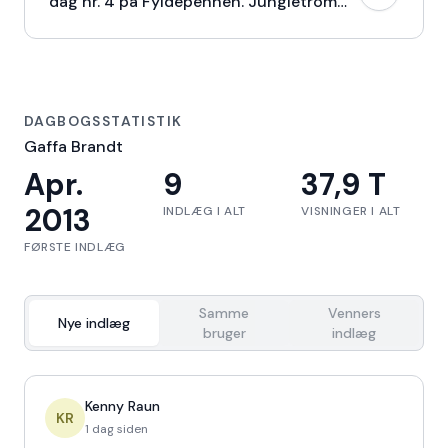
dag nr. 4 på Fyldepennen. Jungletrommer...
DAGBOGSSTATISTIK
Gaffa Brandt
Apr.
9
37,9 T
2013
INDLÆG I ALT
VISNINGER I ALT
FØRSTE INDLÆG
Samme
Venners
Nye indlæg
bruger
indlæg
Kenny Raun
KR
1 dag siden