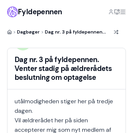
Fyldepennen
>
Dagbøger
>
Dag nr. 3 på fyldepennen. Venter stadig på ældrerådets beslutning om optagelse
Gaffa Brandt
GB
13 år siden
Dag nr. 3 på fyldepennen.
Venter stadig på ældrerådets
beslutning om optagelse
utålmodigheden stiger her på tredje 
dagen.

Vil ældrerådet her på siden 
accepterer mig som nyt medlem af 