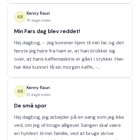
Ferrari!
Kenny Raun
KR
19 dage siden
Min Fars dag blev reddet!
Hej dagbog, - Jeg kommer hjem til min far..og det
første jeg høre fra ham er, at han brokker sig
over, at hans kaffemaskine er gået i stykker. Han
har ikke kunnet få sin morgen kaffe, -
Kaffedrikkerne
Kenny Raun
KR
21 dage siden
De små spor
Hej dagbog, jeg arbejder på en sang som jeg ikke
ved, om jeg vil bruge alligevel. Sangen skal være
en hyldest til min familie, ved at bruge skrive