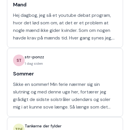
Mand
Hej dagbog, jeg så et youtube debat program,
hvor det lød som om, at det er et problem at
nogle mænd ikke gider kvinder. Som om nogen
havde krav på mænds tid. Hver gang synes jeg,
at de bør vende den
str-ponzz
ST
1 dag siden
Sommer
Sikke en sommer! Min ferie nærmer sig sin
slutning og med denne uge her, fortærer jeg
grådigt de sidste solstråler udendørs og soler
mig i at kunne sove længe. Så længe som det
naturligvis er muligt m
Tankerne der fylder
TDF