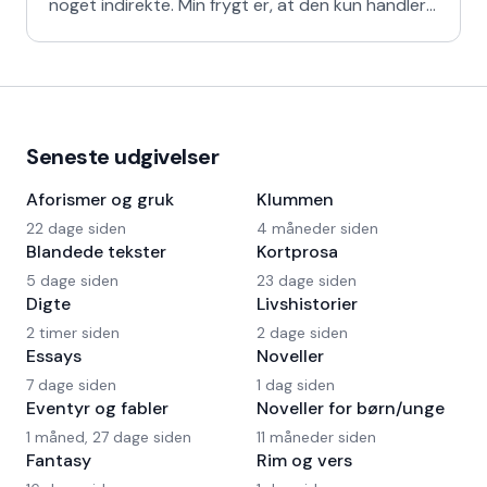
noget indirekte. Min frygt er, at den kun handler
om
Seneste udgivelser
Aforismer og gruk
Klummen
22 dage siden
4 måneder siden
Blandede tekster
Kortprosa
5 dage siden
23 dage siden
Digte
Livshistorier
2 timer siden
2 dage siden
Essays
Noveller
7 dage siden
1 dag siden
Eventyr og fabler
Noveller for børn/unge
1 måned, 27 dage siden
11 måneder siden
Fantasy
Rim og vers