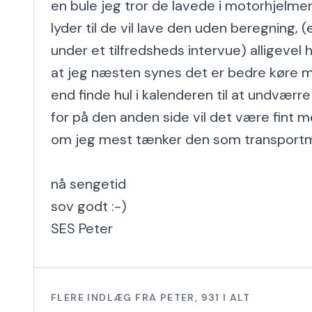
en bule jeg tror de lavede i motorhjelm
lyder til de vil lave den uden beregning, (e
under et tilfredsheds intervue) alligevel h
at jeg næsten synes det er bedre køre m
end finde hul i kalenderen til at undværre bi
for på den anden side vil det være fint med 
om jeg mest tænker den som transportmi
nå sengetid

sov godt :-)

SES Peter
FLERE INDLÆG FRA
PETER
,
931
I ALT