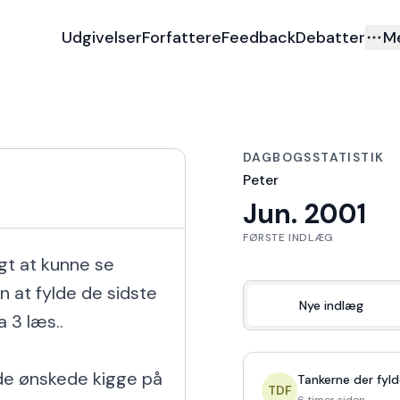
Udgivelser
Forfattere
Feedback
Debatter
M
DAGBOGSSTATISTIK
Peter
Jun. 2001
FØRSTE INDLÆG
t at kunne se 
 at fylde de sidste 
Nye indlæg
3 læs..

de ønskede kigge på 
Tankerne der fyld
TDF
6 timer siden