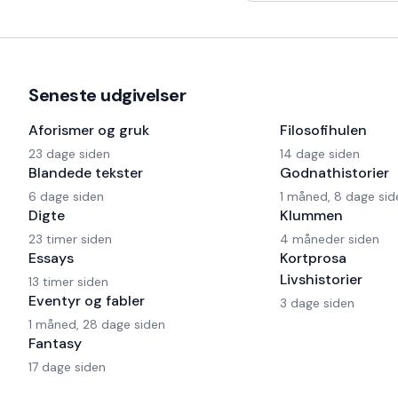
har også en Harley og
Seneste udgivelser
Aforismer og gruk
Filosofihulen
23 dage siden
14 dage siden
Blandede tekster
Godnathistorier
6 dage siden
1 måned, 8 dage sid
Digte
Klummen
23 timer siden
4 måneder siden
Essays
Kortprosa
Livshistorier
13 timer siden
Eventyr og fabler
3 dage siden
1 måned, 28 dage siden
Fantasy
17 dage siden