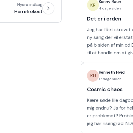
Kenny Raun
Nyere indlæg
naturligvis er muligt 
KR
4 dage siden
Herrefrokost
Det er i orden
Jeg har fået skrevet e
ny sang der vil ersta
på b siden af min cd Den kommer
til at handle om at gi
man holder af. 'Det er
mine sidste ord til mi
Kenneth Hvid
KH
17 dage siden
Cosmic chaos
Kære søde lille dagbog Elsker
mig endnu? Ja for helvede! Hvad
er problemet? Problemet er at
jeg har risengrød IND
Har vi vores båd? Yes sir OG vi