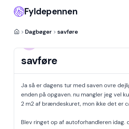
Fyldepennen
>
Dagbøger
>
savføre
Peter
PE
13 år siden
savføre
Ja så er dagens tur med saven ovre dejlig
enden på opgaven. nu mangler jeg vel kun
2 m2 af brændeskuret, mon ikke det er ca 
Blev ringet op af autoforhandleren idag. 