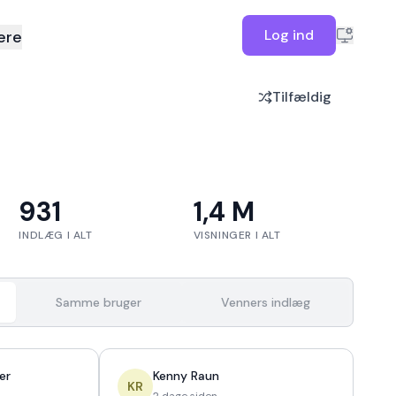
Log ind
ere
Tilfældig
931
1,4 M
INDLÆG I ALT
VISNINGER I ALT
Samme bruger
Venners indlæg
er
Kenny Raun
KR
2 dage siden