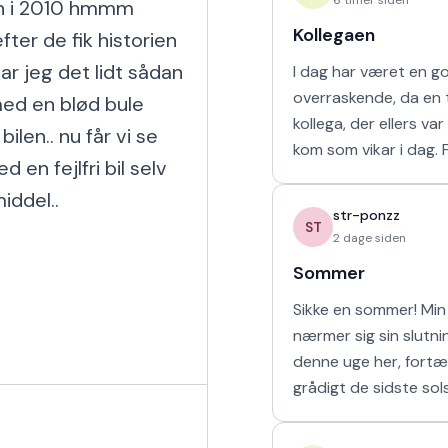
en i 2010 hmmm 
Kollegaen
fter de fik historien 
ar jeg det lidt sådan 
I dag har været en g
overraskende, da en t
ed en blød bule 
kollega, der ellers va
len.. nu får vi se 
kom som vikar i dag. For tre uger
en fejlfri bil selv 
siden arbejdede vi s
ddel..

uge i sommerferien, hv
str-ponzz
havd
ST
2 dage siden
Sommer
Sikke en sommer! Min 
nærmer sig sin slutn
denne uge her, fortæ
grådigt de sidste sol
udendørs og soler mi
sove længe. Så læng