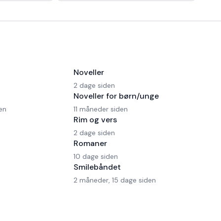
 en Ferrari!
morgen kaffe, - Kaffedrikkerne
Noveller
2 dage siden
Noveller for børn/unge
en
11 måneder siden
Rim og vers
2 dage siden
Romaner
10 dage siden
Smilebåndet
2 måneder, 15 dage siden