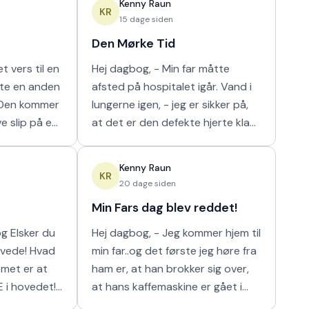
Kenny Raun
m
naturligt hur
KR
15 dage siden
Den Mørke Tid
t vers til en
Hej dagbog, - Min far måtte
tte en anden
afsted på hospitalet igår. Vand i
lungerne igen, - jeg er sikker på,
ve slip på en
at det er den defekte hjerte klap
 I orden' var
der er problemet der. Nu har de
n m
så scannet hans lunger, og det
Kenny Raun
viser
KR
20 dage siden
Min Fars dag blev reddet!
 du
Hej dagbog, - Jeg kommer hjem til
min far..og det første jeg høre fra
ham er, at han brokker sig over,
E i hovedet!
at hans kaffemaskine er gået i
stykker. Han har ikke kunnet få sin