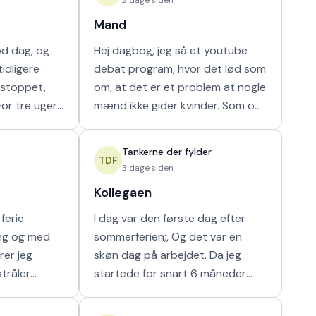
Mand
od dag, og
Hej dagbog, jeg så et youtube
idligere
debat program, hvor det lød som
r stoppet,
om, at det er et problem at nogle
mænd ikke gider kvinder. Som om
ammen i en
nogen havde krav på mænds tid.
ilket vi ikke
Hver gang synes jeg, at de bør
Tankerne der fylder
vende den
TDF
3 dage siden
Kollegaen
ferie
I dag var den første dag efter
ing og med
sommerferien;, Og det var en
rer jeg
skøn dag på arbejdet. Da jeg
stråler
startede for snart 6 måneder
g i at kunne
siden fik jeg hurigt en god kollega
e som det
fra en af nabostuerne. Vi faldt