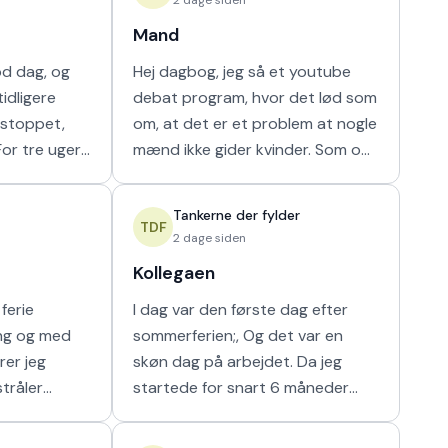
Mand
od dag, og
Hej dagbog, jeg så et youtube
idligere
debat program, hvor det lød som
r stoppet,
om, at det er et problem at nogle
mænd ikke gider kvinder. Som om
ammen i en
nogen havde krav på mænds tid.
ilket vi ikke
Hver gang synes jeg, at de bør
Tankerne der fylder
vende den
TDF
2 dage siden
Kollegaen
ferie
I dag var den første dag efter
ing og med
sommerferien;, Og det var en
rer jeg
skøn dag på arbejdet. Da jeg
stråler
startede for snart 6 måneder
g i at kunne
siden fik jeg hurigt en god kollega
e som det
fra en af nabostuerne. Vi faldt