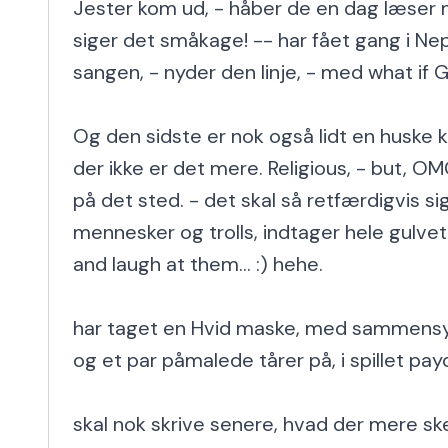
Jester kom ud, - håber de en dag læser min
siger det småkage! -- har fået gang i N
sangen, - nyder den linje, - med what if G
Og den sidste er nok også lidt en huske k
der ikke er det mere. Religious, - but, OM
på det sted. - det skal så retfærdigvis sig
mennesker og trolls, indtager hele gulvet de
and laugh at them... :) hehe.

har taget en Hvid maske, med sammensye
og et par påmalede tårer på, i spillet payd
skal nok skrive senere, hvad der mere sker