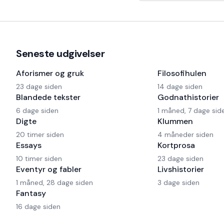
har også en Harley og
Seneste udgivelser
Aforismer og gruk
Filosofihulen
23 dage siden
14 dage siden
Blandede tekster
Godnathistorier
6 dage siden
1 måned, 7 dage sid
Digte
Klummen
20 timer siden
4 måneder siden
Essays
Kortprosa
10 timer siden
23 dage siden
Eventyr og fabler
Livshistorier
1 måned, 28 dage siden
3 dage siden
Fantasy
16 dage siden