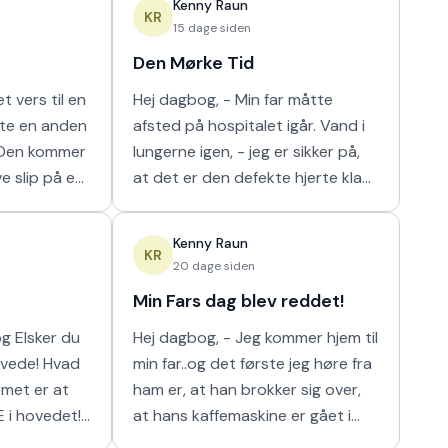
Kenny Raun
m
naturligt hur
KR
15 dage siden
Den Mørke Tid
t vers til en
Hej dagbog, - Min far måtte
tte en anden
afsted på hospitalet igår. Vand i
lungerne igen, - jeg er sikker på,
ve slip på en
at det er den defekte hjerte klap
 I orden' var
der er problemet der. Nu har de
n m
så scannet hans lunger, og det
Kenny Raun
viser
KR
20 dage siden
Min Fars dag blev reddet!
 du
Hej dagbog, - Jeg kommer hjem til
min far..og det første jeg høre fra
ham er, at han brokker sig over,
E i hovedet!
at hans kaffemaskine er gået i
stykker. Han har ikke kunnet få sin