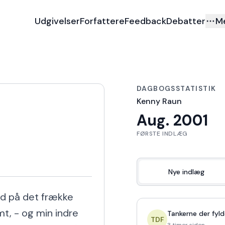
Udgivelser
Forfattere
Feedback
Debatter
M
DAGBOGSSTATISTIK
Kenny Raun
Aug. 2001
FØRSTE INDLÆG
Nye indlæg
d på det frække 
t, - og min indre 
Tankerne der fyld
TDF
3 timer siden