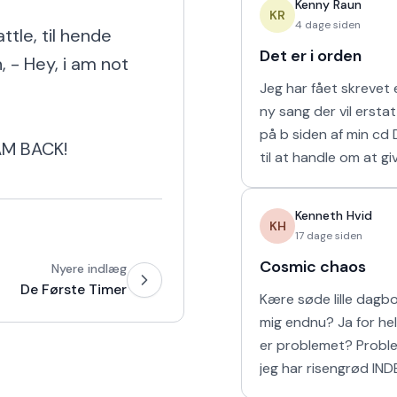
Kenny Raun
naturligvis er muligt 
KR
4 dage siden
tle, til hende 
Det er i orden
 - Hey, i am not 
Jeg har fået skrevet e
ny sang der vil ersta
på b siden af min cd Den kommer
 AM BACK!
til at handle om at gi
man holder af. 'Det er
mine sidste ord til mi
Kenneth Hvid
KH
17 dage siden
Cosmic chaos
Nyere indlæg
De Første Timer
Kære søde lille dagbog Elsker
mig endnu? Ja for helvede! Hvad
er problemet? Problemet er at
jeg har risengrød IND
Har vi vores båd? Yes sir OG vi