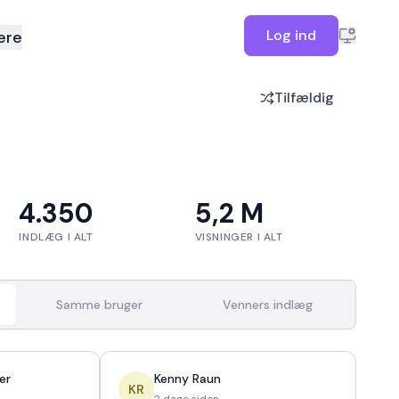
Log ind
ere
Tilfældig
4.350
5,2 M
INDLÆG I ALT
VISNINGER I ALT
Samme bruger
Venners indlæg
er
Kenny Raun
KR
2 dage siden