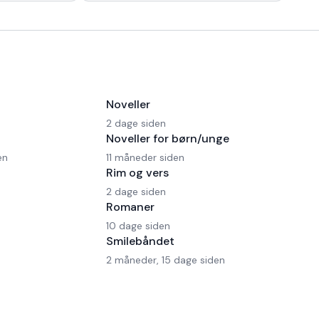
 en Ferrari!
morgen kaffe, - Kaffedrikkerne
Noveller
2 dage siden
Noveller for børn/unge
en
11 måneder siden
Rim og vers
2 dage siden
Romaner
10 dage siden
Smilebåndet
2 måneder, 15 dage siden