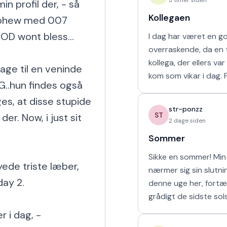
 profil der, - så 
Kollegaen
ephew med 007 
OD wont bless...

I dag har været en g
overraskende, da en t
kollega, der ellers va
age til en veninde 
kom som vikar i dag. For tre uger
G..hun findes også 
siden arbejdede vi s
es, at disse stupide 
uge i sommerferien, hv
str-ponzz
havd
ST
r. Now, i just sit 
2 dage siden
Sommer
Sikke en sommer! Min 
de triste læber, 
nærmer sig sin slutn
ay 2.

denne uge her, fortæ
grådigt de sidste sol
udendørs og soler mi
 i dag, -

sove længe. Så læng