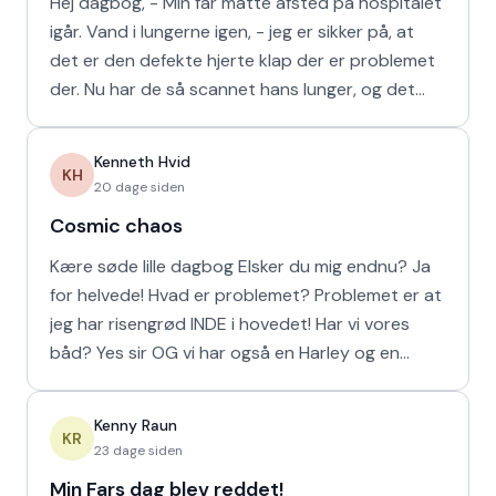
Hej dagbog, - Min far måtte afsted på hospitalet
igår. Vand i lungerne igen, - jeg er sikker på, at
det er den defekte hjerte klap der er problemet
der. Nu har de så scannet hans lunger, og det
viser
Kenneth Hvid
KH
20 dage siden
Cosmic chaos
Kære søde lille dagbog Elsker du mig endnu? Ja
for helvede! Hvad er problemet? Problemet er at
jeg har risengrød INDE i hovedet! Har vi vores
båd? Yes sir OG vi har også en Harley og en
Ferrari!
Kenny Raun
KR
23 dage siden
Min Fars dag blev reddet!