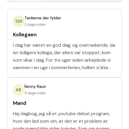
Tankerne der fylder
TDF
2 dage siden
Kollegaen
I dag har været en god dag, og overraskende, da
en tidligere kollega, der ellers var stoppet, kom
som vikar i dag. For tre uger siden arbejdede vi
sammen i en uge i sommerferien, hvilket vi ikke
havd
Kenny Raun
KR
5 dage siden
Mand
Hej dagbog, jeg så et youtube debat program,
hvor det lød som om, at det er et problem at
nogle mænd ikke gider kvinder. Som om nogen