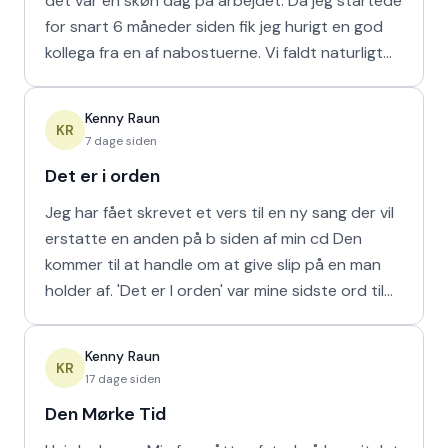
det var en skøn dag på arbejdet. Da jeg startede
for snart 6 måneder siden fik jeg hurigt en god
kollega fra en af nabostuerne. Vi faldt naturligt
hur
Kenny Raun
KR
7 dage siden
Det er i orden
Jeg har fået skrevet et vers til en ny sang der vil
erstatte en anden på b siden af min cd Den
kommer til at handle om at give slip på en man
holder af. 'Det er I orden' var mine sidste ord til
min m
Kenny Raun
KR
17 dage siden
Den Mørke Tid