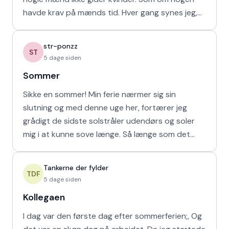
havde krav på mænds tid. Hver gang synes jeg,
at de bør vende den
str-ponzz
ST
5 dage siden
Sommer
Sikke en sommer! Min ferie nærmer sig sin
slutning og med denne uge her, fortærer jeg
grådigt de sidste solstråler udendørs og soler
mig i at kunne sove længe. Så længe som det
naturligvis er muligt m
Tankerne der fylder
TDF
5 dage siden
Kollegaen
I dag var den første dag efter sommerferien;, Og