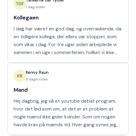
Tankerne der fylder
TDF
1 dag siden
Kollegaen
I dag har været en god dag, og overraskende, da
en tidligere kollega, der ellers var stoppet, kom
som vikar i dag. For tre uger siden arbejdede vi
sammen i en uge i sommerferien, hvilket vi ikke
havd
Kenny Raun
KR
3 dage siden
Mand
Hej dagbog, jeg så et youtube debat program,
hvor det lød som om, at det er et problem at
nogle mænd ikke gider kvinder. Som om nogen
havde krav på mænds tid. Hver gang synes jeg,
at de bør vende den