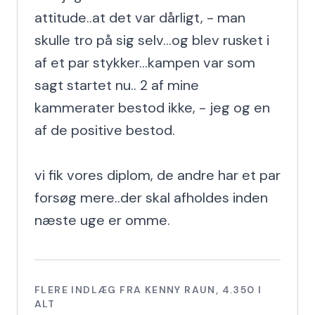
attitude..at det var dårligt, - man 
skulle tro på sig selv...og blev rusket i 
af et par stykker...kampen var som 
sagt startet nu.. 2 af mine 
kammerater bestod ikke, - jeg og en 
af de positive bestod.

vi fik vores diplom, de andre har et par 
forsøg mere..der skal afholdes inden 
næste uge er omme.
FLERE INDLÆG FRA
KENNY RAUN
,
4.350
I
ALT