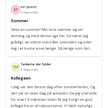
str-ponzz
ST
3 dage siden
Sommer
Sikke en sommer! Min ferie nærmer sig sin
slutning og med denne uge her, fortærer jeg
grådigt de sidste solstråler udendørs og soler
mig i at kunne sove længe. Så længe som det
naturligvis er muligt m
Tankerne der fylder
TDF
4 dage siden
Kollegaen
I dag var den første dag efter sommerferien;, Og
det var en skøn dag på arbejdet. Da jeg startede
for snart 6 måneder siden fik jeg hurigt en god
kollega fra en af nabostuerne. Vi faldt naturligt