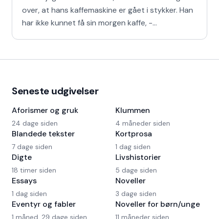
over, at hans kaffemaskine er gået i stykker. Han
har ikke kunnet få sin morgen kaffe, -
Kaffedrikkerne
Seneste udgivelser
Aforismer og gruk
Klummen
24 dage siden
4 måneder siden
Blandede tekster
Kortprosa
7 dage siden
1 dag siden
Digte
Livshistorier
18 timer siden
5 dage siden
Essays
Noveller
1 dag siden
3 dage siden
Eventyr og fabler
Noveller for børn/unge
1 måned, 29 dage siden
11 måneder siden