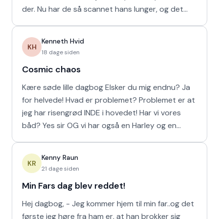
der. Nu har de så scannet hans lunger, og det
viser
Kenneth Hvid
KH
18 dage siden
Cosmic chaos
Kære søde lille dagbog Elsker du mig endnu? Ja
for helvede! Hvad er problemet? Problemet er at
jeg har risengrød INDE i hovedet! Har vi vores
båd? Yes sir OG vi har også en Harley og en
Ferrari!
Kenny Raun
KR
21 dage siden
Min Fars dag blev reddet!
Hej dagbog, - Jeg kommer hjem til min far..og det
første jeg høre fra ham er, at han brokker sig