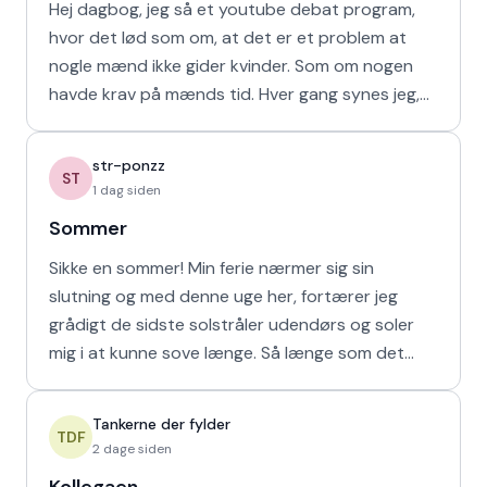
Hej dagbog, jeg så et youtube debat program,
hvor det lød som om, at det er et problem at
nogle mænd ikke gider kvinder. Som om nogen
havde krav på mænds tid. Hver gang synes jeg,
at de bør vende den
str-ponzz
ST
1 dag siden
Sommer
Sikke en sommer! Min ferie nærmer sig sin
slutning og med denne uge her, fortærer jeg
grådigt de sidste solstråler udendørs og soler
mig i at kunne sove længe. Så længe som det
naturligvis er muligt m
Tankerne der fylder
TDF
2 dage siden