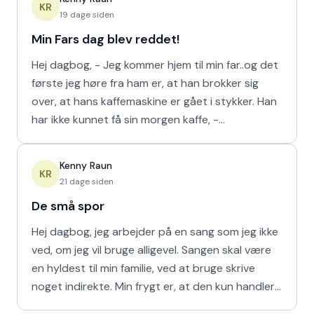
KR
19 dage siden
Min Fars dag blev reddet!
Hej dagbog, - Jeg kommer hjem til min far..og det
første jeg høre fra ham er, at han brokker sig
over, at hans kaffemaskine er gået i stykker. Han
har ikke kunnet få sin morgen kaffe, -
Kaffedrikkerne
Kenny Raun
KR
21 dage siden
De små spor
Hej dagbog, jeg arbejder på en sang som jeg ikke
ved, om jeg vil bruge alligevel. Sangen skal være
en hyldest til min familie, ved at bruge skrive
noget indirekte. Min frygt er, at den kun handler
om