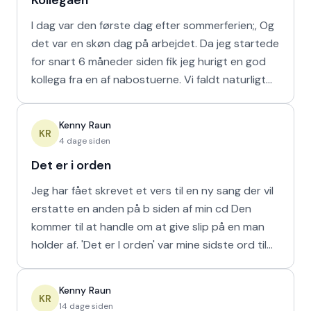
Kollegaen
I dag var den første dag efter sommerferien;, Og
det var en skøn dag på arbejdet. Da jeg startede
for snart 6 måneder siden fik jeg hurigt en god
kollega fra en af nabostuerne. Vi faldt naturligt
hur
Kenny Raun
KR
4 dage siden
Det er i orden
Jeg har fået skrevet et vers til en ny sang der vil
erstatte en anden på b siden af min cd Den
kommer til at handle om at give slip på en man
holder af. 'Det er I orden' var mine sidste ord til
min m
Kenny Raun
KR
14 dage siden