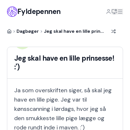
Fyldepennen
>
Dagbøger
>
Jeg skal have en lille prinsesse! :')
SoffiG
SO
12 år siden
Jeg skal have en lille prinsesse!
:')
Ja som overskriften siger, så skal jeg 
have en lille pige. Jeg var til 
kønsscanning i lørdags, hvor jeg så 
den smukkeste lille pige lægge og 
rode rundt inde i maven. :')
