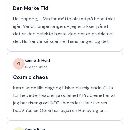
Den Mørke Tid
Hej dagbog, - Min far måtte afsted på hospitalet
igår. Vand i lungerne igen, - jeg er sikker på, at
det er den defekte hjerte klap der er problemet
der. Nu har de så scannet hans lunger, og det
viser
Kenneth Hvid
KH
16 dage siden
Cosmic chaos
Kære søde lille dagbog Elsker du mig endnu? Ja
for helvede! Hvad er problemet? Problemet er at
jeg har risengrød INDE i hovedet! Har vi vores
båd? Yes sir OG vi har også en Harley og en
Ferrari!
Kenny Raun