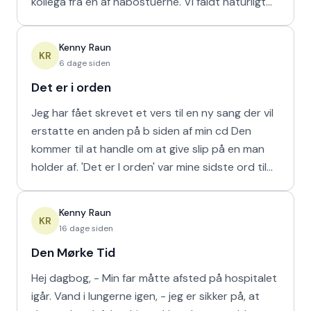
kollega fra en af nabostuerne. Vi faldt naturligt
hur
Kenny Raun
KR
6 dage siden
Det er i orden
Jeg har fået skrevet et vers til en ny sang der vil
erstatte en anden på b siden af min cd Den
kommer til at handle om at give slip på en man
holder af. 'Det er I orden' var mine sidste ord til
min m
Kenny Raun
KR
16 dage siden
Den Mørke Tid
Hej dagbog, - Min far måtte afsted på hospitalet
igår. Vand i lungerne igen, - jeg er sikker på, at