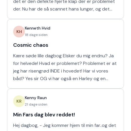
det er den defekte hjerte klap der er problemet
der. Nu har de så scannet hans lunger, og det
viser
Kenneth Hvid
KH
18 dage siden
Cosmic chaos
Kære søde lille dagbog Elsker du mig endnu? Ja
for helvede! Hvad er problemet? Problemet er at
jeg har risengrød INDE i hovedet! Har vi vores
båd? Yes sir OG vi har også en Harley og en
Ferrari!
Kenny Raun
KR
21 dage siden
Min Fars dag blev reddet!
Hej dagbog, - Jeg kommer hjem til min far..og det