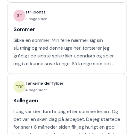
at de bør vende den
str-ponzz
ST
3 dage siden
Sommer
Sikke en sommer! Min ferie nærmer sig sin
slutning og med denne uge her, fortærer jeg
grådigt de sidste solstråler udendørs og soler
mig i at kunne sove længe. Så længe som det
naturligvis er muligt m
Tankerne der fylder
TDF
4 dage siden
Kollegaen
I dag var den første dag efter sommerferien;, Og
det var en skøn dag på arbejdet. Da jeg startede
for snart 6 måneder siden fik jeg hurigt en god