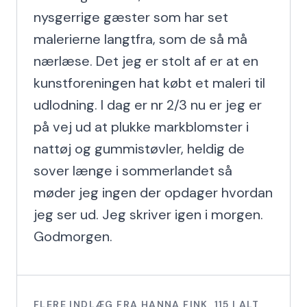
nysgerrige gæster som har set 
malerierne langtfra, som de så må 
nærlæse. Det jeg er stolt af er at en 
kunstforeningen hat købt et maleri til 
udlodning. I dag er nr 2/3 nu er jeg er 
på vej ud at plukke markblomster i 
nattøj og gummistøvler, heldig de 
sover længe i sommerlandet så 
møder jeg ingen der opdager hvordan 
jeg ser ud. Jeg skriver igen i morgen. 
Godmorgen.
FLERE INDLÆG FRA
HANNA FINK
,
115
I ALT