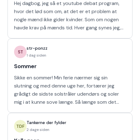
Hej dagbog, jeg så et youtube debat program,
hvor det lød som om, at det er et problem at
nogle mænd ikke gider kvinder. Som om nogen
havde krav på mænds tid. Hver gang synes jeg,
at de bør vende den
str-ponzz
ST
1 dag siden
Sommer
Sikke en sommer! Min ferie nærmer sig sin
slutning og med denne uge her, fortærer jeg
grådigt de sidste solstråler udendørs og soler
mig i at kunne sove længe. Så længe som det
naturligvis er muligt m
Tankerne der fylder
TDF
2 dage siden