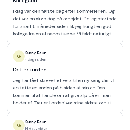
Kollegaen
I dag var den første dag efter sommerferien;, Og
det var en skøn dag på arbejdet. Da jeg startede
for snart 6 måneder siden fik jeg hurigt en god
kollega fra en af nabostuerne. Vi faldt naturligt
hur
Kenny Raun
KR
4 dage siden
Det er i orden
Jeg har fået skrevet et vers til en ny sang der vil
erstatte en anden på b siden af min cd Den
kommer til at handle om at give slip på en man
holder af. 'Det er I orden' var mine sidste ord til
min m
Kenny Raun
KR
14 dage siden