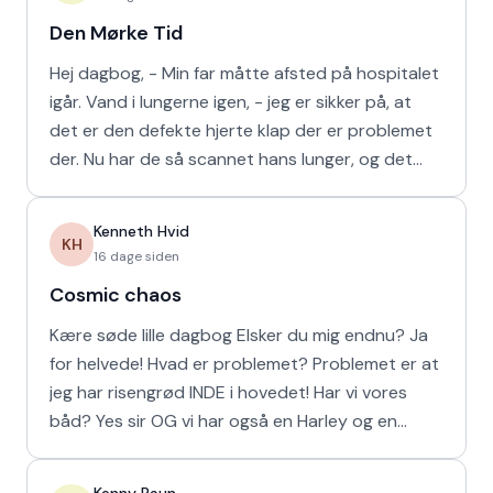
Den Mørke Tid
Hej dagbog, - Min far måtte afsted på hospitalet
igår. Vand i lungerne igen, - jeg er sikker på, at
det er den defekte hjerte klap der er problemet
der. Nu har de så scannet hans lunger, og det
viser
Kenneth Hvid
KH
16 dage siden
Cosmic chaos
Kære søde lille dagbog Elsker du mig endnu? Ja
for helvede! Hvad er problemet? Problemet er at
jeg har risengrød INDE i hovedet! Har vi vores
båd? Yes sir OG vi har også en Harley og en
Ferrari!