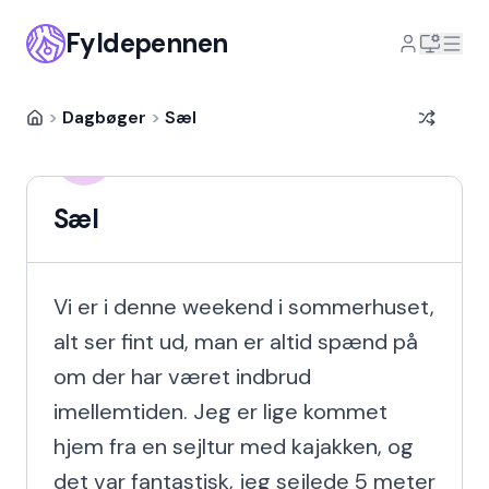
Fyldepennen
>
Dagbøger
>
Sæl
Hanna Fink
HF
12 år siden
Sæl
Vi er i denne weekend i sommerhuset, 
alt ser fint ud, man er altid spænd på 
om der har været indbrud 
imellemtiden. Jeg er lige kommet 
hjem fra en sejltur med kajakken, og 
det var fantastisk, jeg sejlede 5 meter 