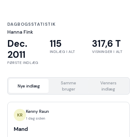
DAGBOGSSTATISTIK
Hanna Fink
Dec.
115
317,6 T
2011
INDLÆG I ALT
VISNINGER I ALT
FØRSTE INDLÆG
Samme
Venners
Nye indlæg
bruger
indlæg
Kenny Raun
KR
1 dag siden
Mand