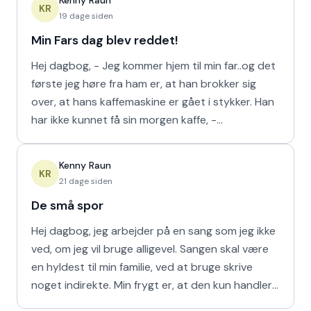
Kenny Raun
KR
19 dage siden
Min Fars dag blev reddet!
Hej dagbog, - Jeg kommer hjem til min far..og det
første jeg høre fra ham er, at han brokker sig
over, at hans kaffemaskine er gået i stykker. Han
har ikke kunnet få sin morgen kaffe, -
Kaffedrikkerne
Kenny Raun
KR
21 dage siden
De små spor
Hej dagbog, jeg arbejder på en sang som jeg ikke
ved, om jeg vil bruge alligevel. Sangen skal være
en hyldest til min familie, ved at bruge skrive
noget indirekte. Min frygt er, at den kun handler
om