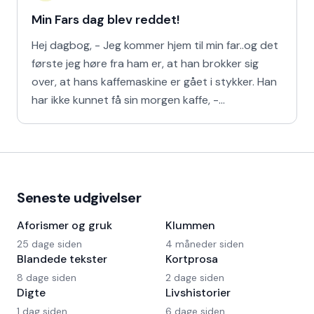
Min Fars dag blev reddet!
Hej dagbog, - Jeg kommer hjem til min far..og det
første jeg høre fra ham er, at han brokker sig
over, at hans kaffemaskine er gået i stykker. Han
har ikke kunnet få sin morgen kaffe, -
Kaffedrikkerne
Seneste udgivelser
Aforismer og gruk
Klummen
25 dage siden
4 måneder siden
Blandede tekster
Kortprosa
8 dage siden
2 dage siden
Digte
Livshistorier
1 dag siden
6 dage siden