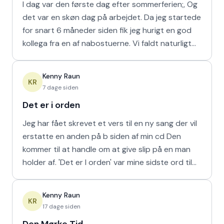
I dag var den første dag efter sommerferien;, Og
det var en skøn dag på arbejdet. Da jeg startede
for snart 6 måneder siden fik jeg hurigt en god
kollega fra en af nabostuerne. Vi faldt naturligt
hur
Kenny Raun
KR
7 dage siden
Det er i orden
Jeg har fået skrevet et vers til en ny sang der vil
erstatte en anden på b siden af min cd Den
kommer til at handle om at give slip på en man
holder af. 'Det er I orden' var mine sidste ord til
min m
Kenny Raun
KR
17 dage siden