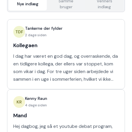
Samme
Venners
Nye indlæg
bruger
indlæg
Tankerne der fylder
TDF
2 dage siden
Kollegaen
I dag har været en god dag, og overraskende, da
en tidligere kollega, der ellers var stoppet, kom
som vikar i dag. For tre uger siden arbejdede vi
sammen i en uge i sommerferien, hvilket vi ikke
havd
Kenny Raun
KR
4 dage siden
Mand
Hej dagbog, jeg så et youtube debat program,