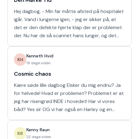
Den Mørke Tid
Hej dagbog, - Min far måtte afsted på hospitalet
igår. Vand i lungerne igen, - jeg er sikker på, at
det er den defekte hjerte klap der er problemet
der. Nu har de så scannet hans lunger, og det
viser
Kenneth Hvid
KH
19 dage siden
Cosmic chaos
Kære søde lille dagbog Elsker du mig endnu? Ja
for helvede! Hvad er problemet? Problemet er at
jeg har risengrød INDE i hovedet! Har vi vores
båd? Yes sir OG vi har også en Harley og en
Ferrari!
Kenny Raun
KR
22 dage siden