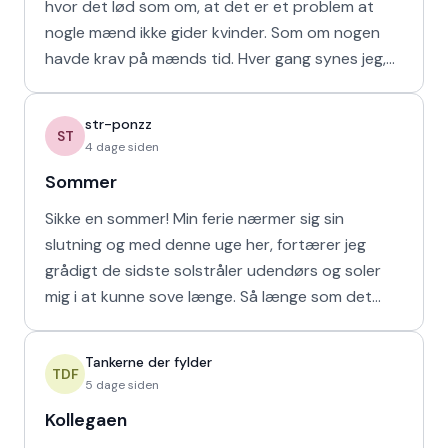
hvor det lød som om, at det er et problem at
nogle mænd ikke gider kvinder. Som om nogen
havde krav på mænds tid. Hver gang synes jeg,
at de bør vende den
str-ponzz
ST
4 dage siden
Sommer
Sikke en sommer! Min ferie nærmer sig sin
slutning og med denne uge her, fortærer jeg
grådigt de sidste solstråler udendørs og soler
mig i at kunne sove længe. Så længe som det
naturligvis er muligt m
Tankerne der fylder
TDF
5 dage siden
Kollegaen