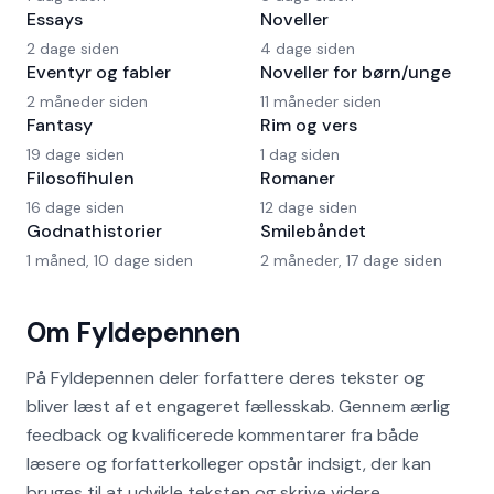
Essays
Noveller
2 dage siden
4 dage siden
Eventyr og fabler
Noveller for børn/unge
2 måneder siden
11 måneder siden
Fantasy
Rim og vers
19 dage siden
1 dag siden
Filosofihulen
Romaner
16 dage siden
12 dage siden
Godnathistorier
Smilebåndet
1 måned, 10 dage siden
2 måneder, 17 dage siden
Om Fyldepennen
På Fyldepennen deler forfattere deres tekster og
bliver læst af et engageret fællesskab. Gennem ærlig
feedback og kvalificerede kommentarer fra både
læsere og forfatterkolleger opstår indsigt, der kan
bruges til at udvikle teksten og skrive videre.