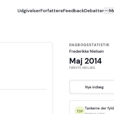
Udgivelser
Forfattere
Feedback
Debatter
M
DAGBOGSSTATISTIK
Frederikke Nielsen
Maj 2014
FØRSTE INDLÆG
Nye indlæg
Tankerne der fyld
TDF
13 timer siden