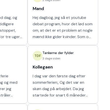
Mand
od dag, og
Hej dagbog, jeg så et youtube
idligere
debat program, hvor det lød som
r stoppet,
om, at det er et problem at nogle
mænd ikke gider kvinder. Som om
ammen i en
nogen havde krav på mænds tid.
ilket vi ikke
Hver gang synes jeg, at de bør
Tankerne der fylder
vende den
TDF
3 dage siden
Kollegaen
ferie
I dag var den første dag efter
ing og med
sommerferien;, Og det var en
rer jeg
skøn dag på arbejdet. Da jeg
stråler
startede for snart 6 måneder
g i at kunne
siden fik jeg hurigt en god kollega
e som det
fra en af nabostuerne. Vi faldt