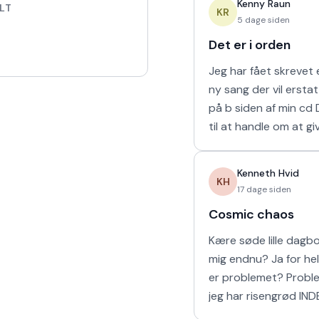
Kenny Raun
LT
naturligvis er muligt 
KR
5 dage siden
Det er i orden
Jeg har fået skrevet e
ny sang der vil ersta
på b siden af min cd Den kommer
til at handle om at gi
man holder af. 'Det er
mine sidste ord til mi
Kenneth Hvid
KH
17 dage siden
Cosmic chaos
Kære søde lille dagbog Elsker
mig endnu? Ja for helvede! Hvad
er problemet? Problemet er at
jeg har risengrød IND
Har vi vores båd? Yes sir OG vi