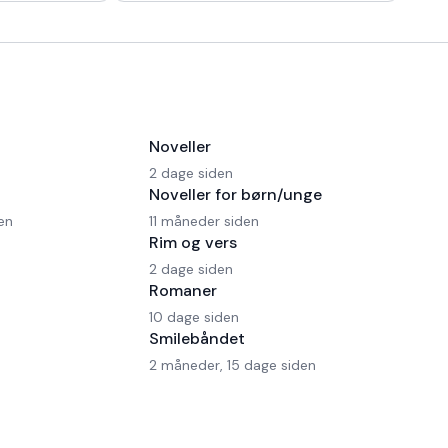
 en Ferrari!
morgen kaffe, - Kaffedrikkerne
Noveller
2 dage siden
Noveller for børn/unge
en
11 måneder siden
Rim og vers
2 dage siden
Romaner
10 dage siden
Smilebåndet
2 måneder, 15 dage siden