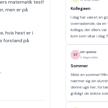
gers matematik test!

Kollegaen
er, men er på 
I dag har været en g
overraskende, da en t
kollega, der ellers va
 hvis hest er i 
kom som vikar i dag. For tre uger
e forstand på 
siden arbejdede vi s
uge i sommerferien, hv
str-ponzz
havd
ST
2 dage siden
Sommer


Sikke en sommer! Min 
nærmer sig sin slutn
denne uge her, fortæ
grådigt de sidste sol
udendørs og soler mi
sove længe. Så læng