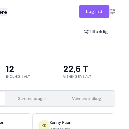
Log ind
ere
Tilfældig
12
22,6 T
INDLÆG I ALT
VISNINGER I ALT
Samme bruger
Venners indlæg
er
Kenny Raun
KR
2 dage siden