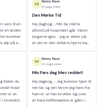
Kenny Raun
m
naturligt hur
KR
15 dage siden
Den Mørke Tid
t vers til en
Hej dagbog, - Min far måtte
tte en anden
afsted på hospitalet igår. Vand i
lungerne igen, - jeg er sikker på,
ve slip på en
at det er den defekte hjerte klap
 I orden' var
der er problemet der. Nu har de
n m
så scannet hans lunger, og det
Kenny Raun
viser
KR
20 dage siden
Min Fars dag blev reddet!
 du
Hej dagbog, - Jeg kommer hjem til
min far..og det første jeg høre fra
ham er, at han brokker sig over,
E i hovedet!
at hans kaffemaskine er gået i
stykker. Han har ikke kunnet få sin