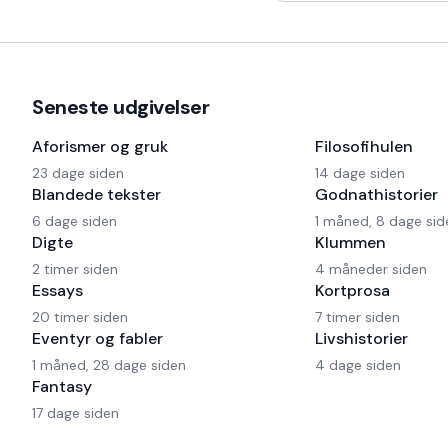
har også en Harley og
Seneste udgivelser
Aforismer og gruk
Filosofihulen
23 dage siden
14 dage siden
Blandede tekster
Godnathistorier
6 dage siden
1 måned, 8 dage sid
Digte
Klummen
2 timer siden
4 måneder siden
Essays
Kortprosa
20 timer siden
7 timer siden
Eventyr og fabler
Livshistorier
1 måned, 28 dage siden
4 dage siden
Fantasy
17 dage siden