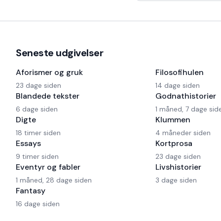
har også en Harley og
Seneste udgivelser
Aforismer og gruk
Filosofihulen
23 dage siden
14 dage siden
Blandede tekster
Godnathistorier
6 dage siden
1 måned, 7 dage sid
Digte
Klummen
18 timer siden
4 måneder siden
Essays
Kortprosa
9 timer siden
23 dage siden
Eventyr og fabler
Livshistorier
1 måned, 28 dage siden
3 dage siden
Fantasy
16 dage siden