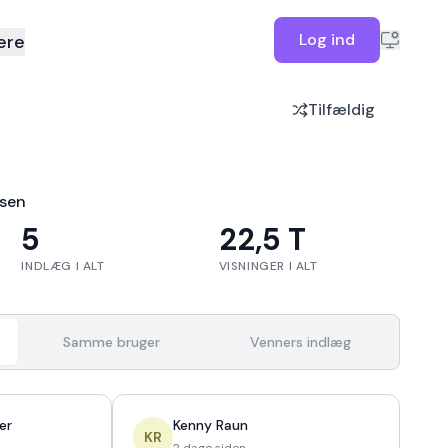
Log ind
ere
Tilfældig
rsen
5
22,5 T
INDLÆG I ALT
VISNINGER I ALT
Samme bruger
Venners indlæg
er
Kenny Raun
KR
2 dage siden