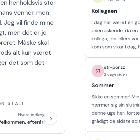
en henholdsvis stor 
Kollegaen
 hans venner, men 
 Jeg vil finde mine 
I dag har været en g
overraskende, da en t
t, men det er jo 
kollega, der ellers va
oreret. Måske skal 
kom som vikar i dag. For tre uger
trods alt kun været 
siden arbejdede vi s
ger det som det 
uge i sommerferien, hv
str-ponzz
havd
ST
2 dage siden
Sommer
Sikke en sommer! Min 
EN
,
5
I ALT
nærmer sig sin slutn
denne uge her, fortæ
Nyere indlæg
grådigt de sidste sol
Velkommen, efterår!
udendørs og soler mi
sove længe. Så læng