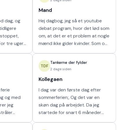
Mand
od dag, og
Hej dagbog, jeg så et youtube
idligere
debat program, hvor det lød som
r stoppet,
om, at det er et problem at nogle
mænd ikke gider kvinder. Som om
ammen i en
nogen havde krav på mænds tid.
ilket vi ikke
Hver gang synes jeg, at de bør
Tankerne der fylder
vende den
TDF
2 dage siden
Kollegaen
ferie
I dag var den første dag efter
ing og med
sommerferien;, Og det var en
rer jeg
skøn dag på arbejdet. Da jeg
stråler
startede for snart 6 måneder
g i at kunne
siden fik jeg hurigt en god kollega
e som det
fra en af nabostuerne. Vi faldt