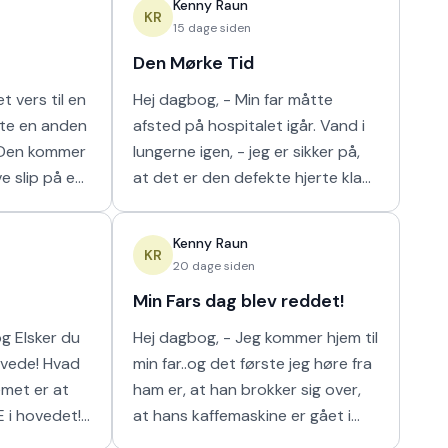
Kenny Raun
m
naturligt hur
KR
15 dage siden
Den Mørke Tid
t vers til en
Hej dagbog, - Min far måtte
tte en anden
afsted på hospitalet igår. Vand i
lungerne igen, - jeg er sikker på,
ve slip på en
at det er den defekte hjerte klap
 I orden' var
der er problemet der. Nu har de
n m
så scannet hans lunger, og det
Kenny Raun
viser
KR
20 dage siden
Min Fars dag blev reddet!
 du
Hej dagbog, - Jeg kommer hjem til
min far..og det første jeg høre fra
ham er, at han brokker sig over,
E i hovedet!
at hans kaffemaskine er gået i
stykker. Han har ikke kunnet få sin