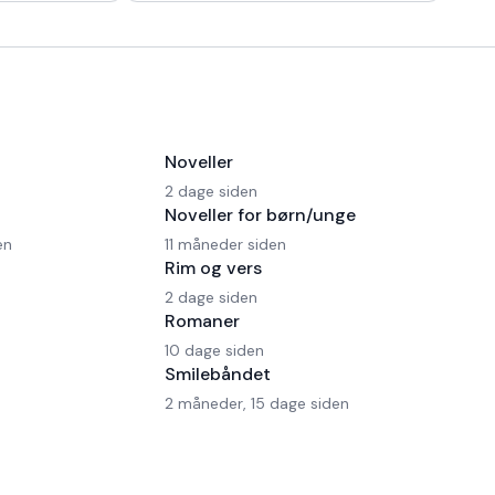
 en Ferrari!
morgen kaffe, - Kaffedrikkerne
Noveller
2 dage siden
Noveller for børn/unge
en
11 måneder siden
Rim og vers
2 dage siden
Romaner
10 dage siden
Smilebåndet
2 måneder, 15 dage siden