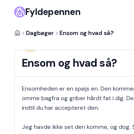
Fyldepennen
>
Dagbøger
>
Ensom og hvad så?
Josephine Løkke Andersen
JLA
12 år siden
Ensom og hvad så?
Ensomheden er en spøjs en. Den kommer 
omme bagfra og griber hårdt fat i dig. Den 
indtil du har accepteret den.

Jeg havde ikke set den komme, og dog. Sk