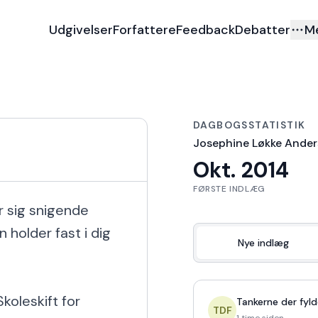
Udgivelser
Forfattere
Feedback
Debatter
M
DAGBOGSSTATISTIK
Josephine Løkke Ande
Okt. 2014
FØRSTE INDLÆG
sig snigende 
holder fast i dig 
Nye indlæg
oleskift for 
Tankerne der fyld
TDF
1 time siden