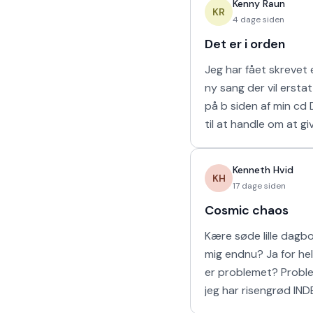
Kenny Raun
naturligvis er muligt 
KR
4 dage siden
Det er i orden
Jeg har fået skrevet e
ny sang der vil ersta
på b siden af min cd Den kommer
til at handle om at gi
man holder af. 'Det er
mine sidste ord til mi
Kenneth Hvid
KH
17 dage siden
Cosmic chaos
Kære søde lille dagbog Elsker
mig endnu? Ja for helvede! Hvad
er problemet? Problemet er at
jeg har risengrød IND
Har vi vores båd? Yes sir OG vi