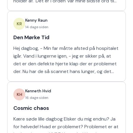
holder af. 'Det er I orden' var mine sidste ord til
min m
Kenny Raun
KR
14 dage siden
Den Mørke Tid
Hej dagbog, - Min far måtte afsted på hospitalet
igår. Vand i lungerne igen, - jeg er sikker på, at
det er den defekte hjerte klap der er problemet
der. Nu har de så scannet hans lunger, og det
viser
Kenneth Hvid
KH
16 dage siden
Cosmic chaos
Kære søde lille dagbog Elsker du mig endnu? Ja
for helvede! Hvad er problemet? Problemet er at