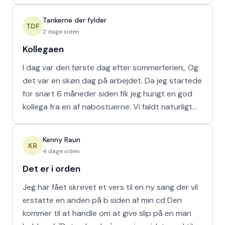
naturligvis er muligt m
Tankerne der fylder
TDF
2 dage siden
Kollegaen
I dag var den første dag efter sommerferien;, Og
det var en skøn dag på arbejdet. Da jeg startede
for snart 6 måneder siden fik jeg hurigt en god
kollega fra en af nabostuerne. Vi faldt naturligt
hur
Kenny Raun
KR
4 dage siden
Det er i orden
Jeg har fået skrevet et vers til en ny sang der vil
erstatte en anden på b siden af min cd Den
kommer til at handle om at give slip på en man