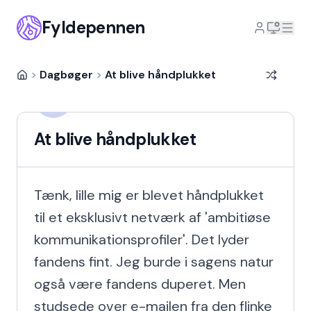
Fyldepennen
>
Dagbøger
>
At blive håndplukket
Olivia Birch
OB
11 år siden
At blive håndplukket
Tænk, lille mig er blevet håndplukket 
til et eksklusivt netværk af 'ambitiøse 
kommunikationsprofiler'. Det lyder 
fandens fint. Jeg burde i sagens natur 
også være fandens duperet. Men 
studsede over e-mailen fra den flinke 