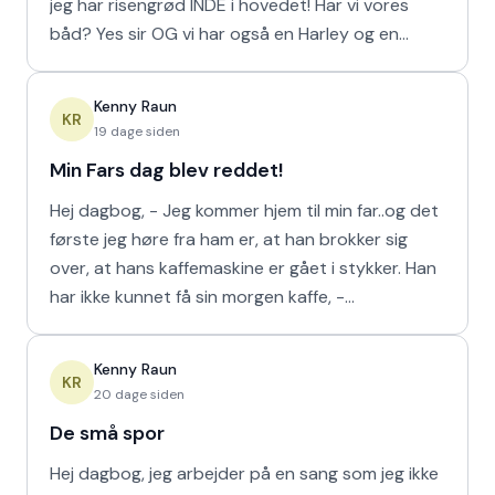
jeg har risengrød INDE i hovedet! Har vi vores
båd? Yes sir OG vi har også en Harley og en
Ferrari!
Kenny Raun
KR
19 dage siden
Min Fars dag blev reddet!
Hej dagbog, - Jeg kommer hjem til min far..og det
første jeg høre fra ham er, at han brokker sig
over, at hans kaffemaskine er gået i stykker. Han
har ikke kunnet få sin morgen kaffe, -
Kaffedrikkerne
Kenny Raun
KR
20 dage siden
De små spor
Hej dagbog, jeg arbejder på en sang som jeg ikke