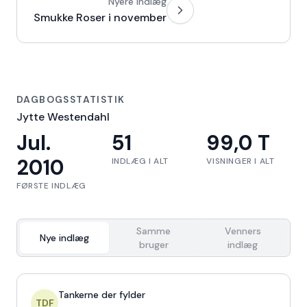
Nyere indlæg
Smukke Roser i november
DAGBOGSSTATISTIK
Jytte Westendahl
Jul.
51
99,0 T
2010
INDLÆG I ALT
VISNINGER I ALT
FØRSTE INDLÆG
Samme
Venners
Nye indlæg
bruger
indlæg
Tankerne der fylder
TDF