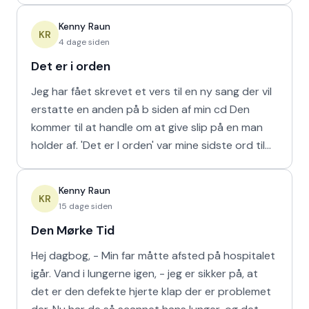
Kenny Raun
KR
4 dage siden
Det er i orden
Jeg har fået skrevet et vers til en ny sang der vil
erstatte en anden på b siden af min cd Den
kommer til at handle om at give slip på en man
holder af. 'Det er I orden' var mine sidste ord til
min m
Kenny Raun
KR
15 dage siden
Den Mørke Tid
Hej dagbog, - Min far måtte afsted på hospitalet
igår. Vand i lungerne igen, - jeg er sikker på, at
det er den defekte hjerte klap der er problemet