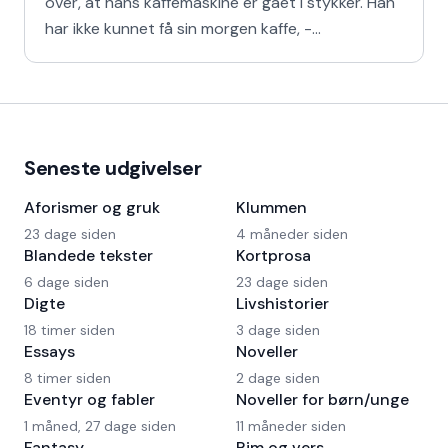
over, at hans kaffemaskine er gået i stykker. Han
har ikke kunnet få sin morgen kaffe, -
Kaffedrikkerne
Seneste udgivelser
Aforismer og gruk
Klummen
23 dage siden
4 måneder siden
Blandede tekster
Kortprosa
6 dage siden
23 dage siden
Digte
Livshistorier
18 timer siden
3 dage siden
Essays
Noveller
8 timer siden
2 dage siden
Eventyr og fabler
Noveller for børn/unge
1 måned, 27 dage siden
11 måneder siden
Fantasy
Rim og vers