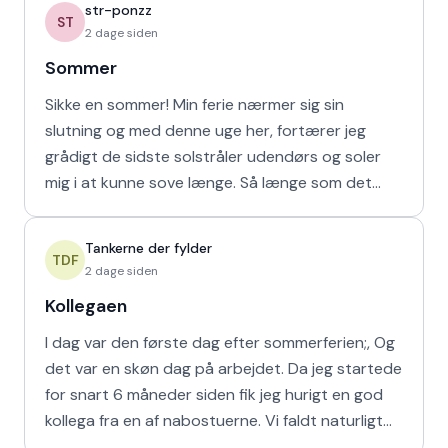
str-ponzz
ST
2 dage siden
Sommer
Sikke en sommer! Min ferie nærmer sig sin
slutning og med denne uge her, fortærer jeg
grådigt de sidste solstråler udendørs og soler
mig i at kunne sove længe. Så længe som det
naturligvis er muligt m
Tankerne der fylder
TDF
2 dage siden
Kollegaen
I dag var den første dag efter sommerferien;, Og
det var en skøn dag på arbejdet. Da jeg startede
for snart 6 måneder siden fik jeg hurigt en god
kollega fra en af nabostuerne. Vi faldt naturligt
hur