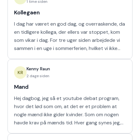
1 time siden
Kollegaen
I dag har været en god dag, og overraskende, da
en tidligere kollega, der ellers var stoppet, kom
som vikar i dag. For tre uger siden arbejdede vi
sammen i en uge i sommerferien, hvilket vi ikke
havd
Kenny Raun
KR
2 dage siden
Mand
Hej dagbog, jeg så et youtube debat program,
hvor det lød som om, at det er et problem at
nogle mænd ikke gider kvinder. Som om nogen
havde krav på mænds tid. Hver gang synes jeg,
at de bør vende den