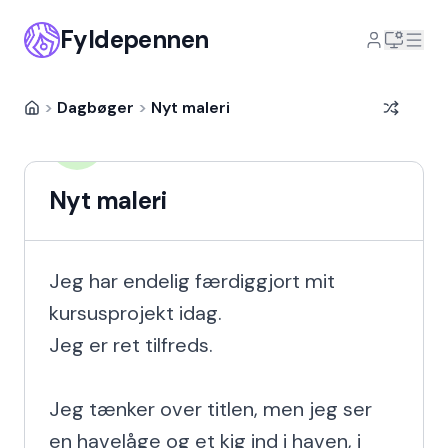
Fyldepennen
>
Dagbøger
>
Nyt maleri
Jytte Westendahl
JW
11 år siden
Nyt maleri
Jeg har endelig færdiggjort mit 
kursusprojekt idag.

Jeg er ret tilfreds.

Jeg tænker over titlen, men jeg ser 
en havelåge og et kig ind i haven, i 