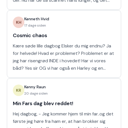
der. Nu har de så scannet hans lunger, og det
viser
Kenneth Hvid
KH
17 dage siden
Cosmic chaos
Kære søde lille dagbog Elsker du mig endnu? Ja
for helvede! Hvad er problemet? Problemet er at
jeg har risengrød INDE i hovedet! Har vi vores
båd? Yes sir OG vi har også en Harley og en
Ferrari!
Kenny Raun
KR
20 dage siden
Min Fars dag blev reddet!
Hej dagbog, - Jeg kommer hjem til min far..og det
første jeg høre fra ham er, at han brokker sig