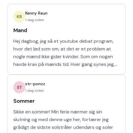
Kenny Raun
KR
1 dag siden
Mand
Hej dagbog, jeg så et youtube debat program,
hvor det lød som om, at det er et problem at
nogle mænd ikke gider kvinder. Som om nogen
havde krav på mænds tid. Hver gang synes jeg,
at de bør vende den
str-ponzz
ST
1 dag siden
Sommer
Sikke en sommer! Min ferie nærmer sig sin
slutning og med denne uge her, fortærer jeg
grådigt de sidste solstråler udendørs og soler