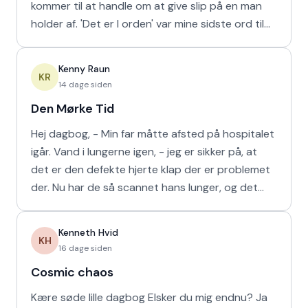
kommer til at handle om at give slip på en man
holder af. 'Det er I orden' var mine sidste ord til
min m
Kenny Raun
KR
14 dage siden
Den Mørke Tid
Hej dagbog, - Min far måtte afsted på hospitalet
igår. Vand i lungerne igen, - jeg er sikker på, at
det er den defekte hjerte klap der er problemet
der. Nu har de så scannet hans lunger, og det
viser
Kenneth Hvid
KH
16 dage siden
Cosmic chaos
Kære søde lille dagbog Elsker du mig endnu? Ja