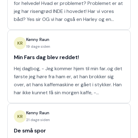
for helvede! Hvad er problemet? Problemet er at
jeg har risengrød INDE i hovedet! Har vi vores
båd? Yes sir OG vi har også en Harley og en
Ferrari!
Kenny Raun
KR
19 dage siden
Min Fars dag blev reddet!
Hej dagbog, - Jeg kommer hjem til min far..og det
første jeg høre fra ham er, at han brokker sig
over, at hans kaffemaskine er gået i stykker. Han
har ikke kunnet få sin morgen kaffe, -
Kaffedrikkerne
Kenny Raun
KR
21 dage siden
De små spor