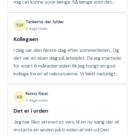
mig i at kunne sove længe. Så længe som det
naturligvis er muligt m
Tankerne der fylder
TDF
2 dage siden
Kollegaen
I dag var den første dag efter sommerferien;, Og
det var en skøn dag på arbejdet. Da jeg startede
for snart 6 måneder siden fik jeg hurigt en god
kollega fra en af nabostuerne. Vi faldt naturligt
hur
Kenny Raun
KR
4 dage siden
Det er i orden
Jeg har fået skrevet et vers til en ny sang der vil
erstatte en anden på b siden af min cd Den