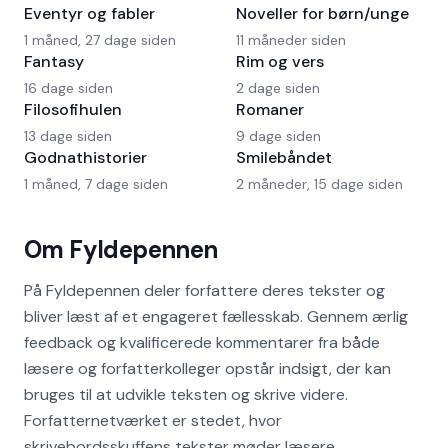
Eventyr og fabler
Noveller for børn/unge
1 måned, 27 dage siden
11 måneder siden
Fantasy
Rim og vers
16 dage siden
2 dage siden
Filosofihulen
Romaner
13 dage siden
9 dage siden
Godnathistorier
Smilebåndet
1 måned, 7 dage siden
2 måneder, 15 dage siden
Om Fyldepennen
På Fyldepennen deler forfattere deres tekster og
bliver læst af et engageret fællesskab. Gennem ærlig
feedback og kvalificerede kommentarer fra både
læsere og forfatterkolleger opstår indsigt, der kan
bruges til at udvikle teksten og skrive videre.
Forfatternetværket er stedet, hvor
skrivebordsskuffens tekster møder læsere.