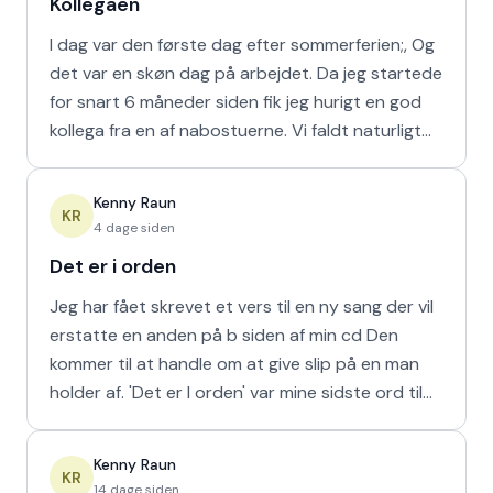
Kollegaen
I dag var den første dag efter sommerferien;, Og
det var en skøn dag på arbejdet. Da jeg startede
for snart 6 måneder siden fik jeg hurigt en god
kollega fra en af nabostuerne. Vi faldt naturligt
hur
Kenny Raun
KR
4 dage siden
Det er i orden
Jeg har fået skrevet et vers til en ny sang der vil
erstatte en anden på b siden af min cd Den
kommer til at handle om at give slip på en man
holder af. 'Det er I orden' var mine sidste ord til
min m
Kenny Raun
KR
14 dage siden