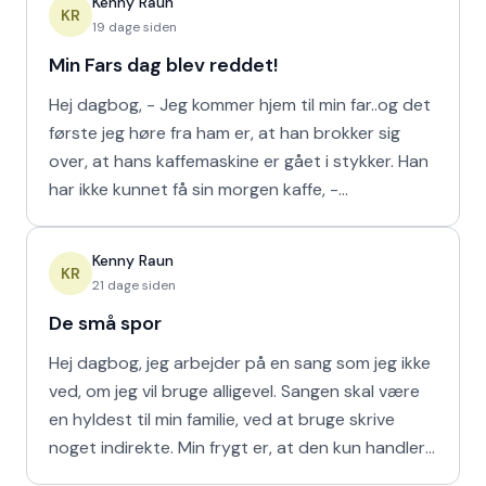
Kenny Raun
KR
19 dage siden
Min Fars dag blev reddet!
Hej dagbog, - Jeg kommer hjem til min far..og det
første jeg høre fra ham er, at han brokker sig
over, at hans kaffemaskine er gået i stykker. Han
har ikke kunnet få sin morgen kaffe, -
Kaffedrikkerne
Kenny Raun
KR
21 dage siden
De små spor
Hej dagbog, jeg arbejder på en sang som jeg ikke
ved, om jeg vil bruge alligevel. Sangen skal være
en hyldest til min familie, ved at bruge skrive
noget indirekte. Min frygt er, at den kun handler
om