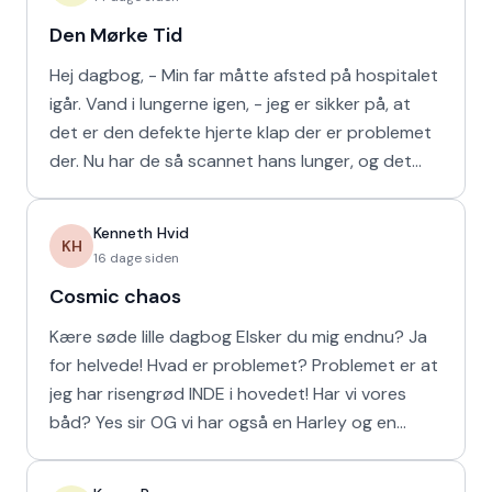
Den Mørke Tid
Hej dagbog, - Min far måtte afsted på hospitalet
igår. Vand i lungerne igen, - jeg er sikker på, at
det er den defekte hjerte klap der er problemet
der. Nu har de så scannet hans lunger, og det
viser
Kenneth Hvid
KH
16 dage siden
Cosmic chaos
Kære søde lille dagbog Elsker du mig endnu? Ja
for helvede! Hvad er problemet? Problemet er at
jeg har risengrød INDE i hovedet! Har vi vores
båd? Yes sir OG vi har også en Harley og en
Ferrari!