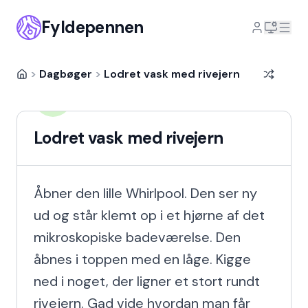
Fyldepennen
>
Dagbøger
>
Lodret vask med rivejern
Victoria Wandall
VW
11 år siden
Lodret vask med rivejern
Åbner den lille Whirlpool. Den ser ny 
ud og står klemt op i et hjørne af det 
mikroskopiske badeværelse. Den 
åbnes i toppen med en låge. Kigge 
ned i noget, der ligner et stort rundt 
rivejern. Gad vide hvordan man får 