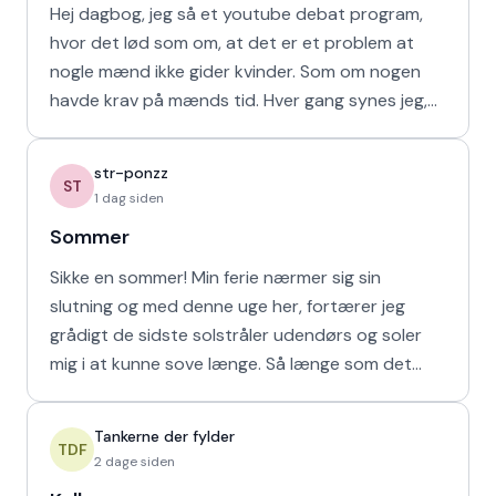
Hej dagbog, jeg så et youtube debat program,
hvor det lød som om, at det er et problem at
nogle mænd ikke gider kvinder. Som om nogen
havde krav på mænds tid. Hver gang synes jeg,
at de bør vende den
str-ponzz
ST
1 dag siden
Sommer
Sikke en sommer! Min ferie nærmer sig sin
slutning og med denne uge her, fortærer jeg
grådigt de sidste solstråler udendørs og soler
mig i at kunne sove længe. Så længe som det
naturligvis er muligt m
Tankerne der fylder
TDF
2 dage siden