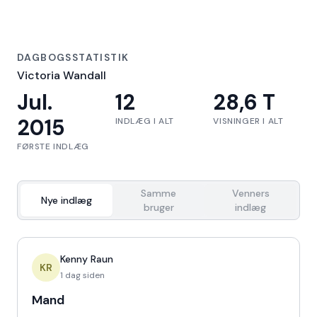
DAGBOGSSTATISTIK
Victoria Wandall
Jul.
12
28,6 T
2015
INDLÆG I ALT
VISNINGER I ALT
FØRSTE INDLÆG
Samme
Venners
Nye indlæg
bruger
indlæg
Kenny Raun
KR
1 dag siden
Mand