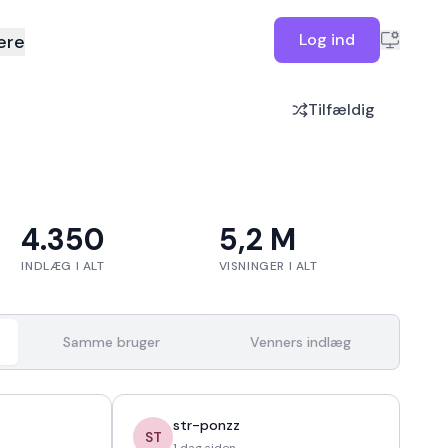
Log ind
ere
Tilfældig
4.350
5,2 M
INDLÆG I ALT
VISNINGER I ALT
Samme bruger
Venners indlæg
str-ponzz
ST
1 dag siden