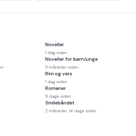
drikkerne
frygt er, at den kun handler om
Noveller
1 dag siden
Noveller for børn/unge
en
11 måneder siden
Rim og vers
1 dag siden
Romaner
9 dage siden
Smilebåndet
2 måneder, 14 dage siden