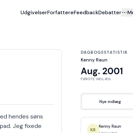
Udgivelser
Forfattere
Feedback
Debatter
M
DAGBOGSSTATISTIK
Kenny Raun
Aug. 2001
FØRSTE INDLÆG
Nye indlæg
med hendes søns 
ipad. Jeg fixede 
Kenny Raun
KR
1 dag siden