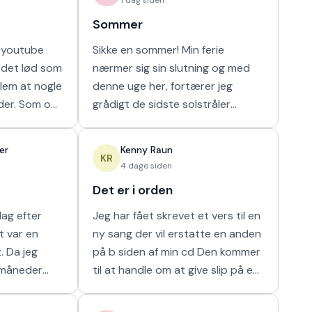
Sommer
t youtube
Sikke en sommer! Min ferie
 det lød som
nærmer sig sin slutning og med
blem at nogle
denne uge her, fortærer jeg
nder. Som om
grådigt de sidste solstråler
 mænds tid.
udendørs og soler mig i at kunne
at de bør
sove længe. Så længe som det
er
Kenny Raun
naturligvis er muligt m
KR
4 dage siden
Det er i orden
dag efter
Jeg har fået skrevet et vers til en
t var en
ny sang der vil erstatte en anden
eg
på b siden af min cd Den kommer
 måneder
til at handle om at give slip på en
n god kollega
man holder af. 'Det er I orden' var
 Vi faldt
mine sidste ord til min m