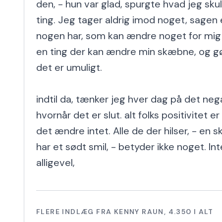
den, - hun var glad, spurgte hvad jeg skull
ting. Jeg tager aldrig imod noget, sagen e
nogen har, som kan ændre noget for mig al
en ting der kan ændre min skæbne, og gø
det er umuligt.

indtil da, tænker jeg hver dag på det nega
hvornår det er slut. alt folks positivitet er
det ændre intet. Alle de der hilser, - en skr
har et sødt smil, - betyder ikke noget. In
alligevel,
FLERE INDLÆG FRA
KENNY RAUN
,
4.350
I ALT