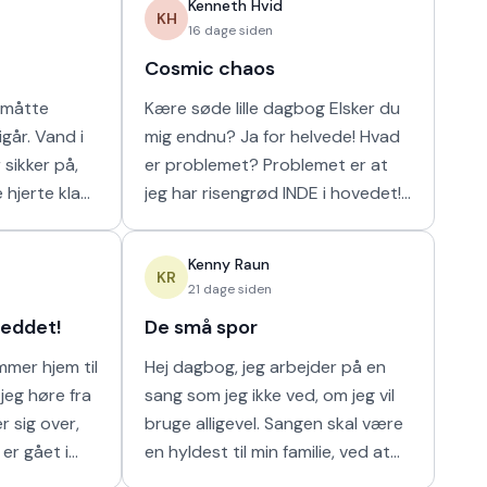
Kenneth Hvid
KH
16 dage siden
Cosmic chaos
r måtte
Kære søde lille dagbog Elsker du
går. Vand i
mig endnu? Ja for helvede! Hvad
 sikker på,
er problemet? Problemet er at
 hjerte klap
jeg har risengrød INDE i hovedet!
. Nu har de
Har vi vores båd? Yes sir OG vi
er, og det
har også en Harley og en Ferrari!
Kenny Raun
KR
21 dage siden
reddet!
De små spor
mmer hjem til
Hej dagbog, jeg arbejder på en
 jeg høre fra
sang som jeg ikke ved, om jeg vil
r sig over,
bruge alligevel. Sangen skal være
er gået i
en hyldest til min familie, ved at
kunnet få sin
bruge skrive noget indirekte. Min