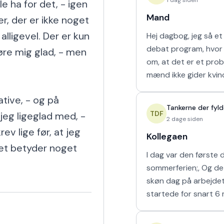
e ha for det, - igen 
Mand
r, der er ikke noget 
ligevel. Der er kun 
Hej dagbog, jeg så e
debat program, hvor
re mig glad, - men 
om, at det er et pro
mænd ikke gider kvi
nogen havde krav på
tive, - og på 
Hver gang synes jeg, 
Tankerne der fyld
vende den
TDF
 jeg ligeglad med, - 
2 dage siden
ev lige før, at jeg 
Kollegaen
tet betyder noget 
I dag var den første 
sommerferien;, Og de
skøn dag på arbejdet. Da j
startede for snart 6
siden fik jeg hurigt e
fra en af nabostuerne.