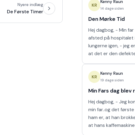
Kenny Raun
Nyere indlæg
naturligt hur
KR
14 dage siden
De Første Timer
Den Mørke Tid
Hej dagbog, - Min fa
afsted på hospitalet i
lungerne igen, - jeg er
at det er den defekte
der er problemet der
så scannet hans lung
Kenny Raun
viser
KR
19 dage siden
Min Fars dag blev 
Hej dagbog, - Jeg ko
min far..og det første
ham er, at han brokke
at hans kaffemaskine 
stykker. Han har ikke 