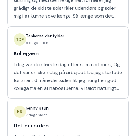
slutning og med denne uge her, fortærer jeg
grådigt de sidste solstråler udendørs og soler
mig i at kunne sove længe. Så længe som det
naturligvis er muligt m
Tankerne der fylder
TDF
5 dage siden
Kollegaen
I dag var den første dag efter sommerferien;, Og
det var en skøn dag på arbejdet. Da jeg startede
for snart 6 måneder siden fik jeg hurigt en god
kollega fra en af nabostuerne. Vi faldt naturligt
hur
Kenny Raun
KR
7 dage siden
Det er i orden