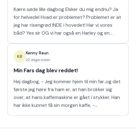
Kære søde lille dagbog Elsker du mig endnu? Ja
for helvede! Hvad er problemet? Problemet er at
jeg har risengrød INDE i hovedet! Har vi vores
båd? Yes sir OG vi har også en Harley og en
Ferrari!
Kenny Raun
KR
22 dage siden
Min Fars dag blev reddet!
Hej dagbog, - Jeg kommer hjem til min far..og det
første jeg høre fra ham er, at han brokker sig
over, at hans kaffemaskine er gået i stykker. Han
har ikke kunnet få sin morgen kaffe, -
Kaffedrikkerne