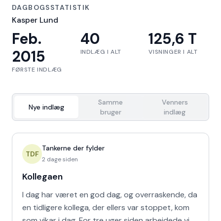
DAGBOGSSTATISTIK
Kasper Lund
Feb.
40
125,6 T
2015
INDLÆG I ALT
VISNINGER I ALT
FØRSTE INDLÆG
Samme
Venners
Nye indlæg
bruger
indlæg
Tankerne der fylder
TDF
2 dage siden
Kollegaen
I dag har været en god dag, og overraskende, da
en tidligere kollega, der ellers var stoppet, kom
som vikar i dag. For tre uger siden arbejdede vi