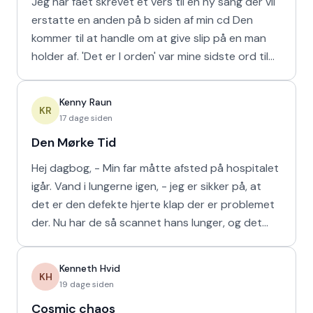
Jeg har fået skrevet et vers til en ny sang der vil
erstatte en anden på b siden af min cd Den
kommer til at handle om at give slip på en man
holder af. 'Det er I orden' var mine sidste ord til
min m
Kenny Raun
KR
17 dage siden
Den Mørke Tid
Hej dagbog, - Min far måtte afsted på hospitalet
igår. Vand i lungerne igen, - jeg er sikker på, at
det er den defekte hjerte klap der er problemet
der. Nu har de så scannet hans lunger, og det
viser
Kenneth Hvid
KH
19 dage siden
Cosmic chaos